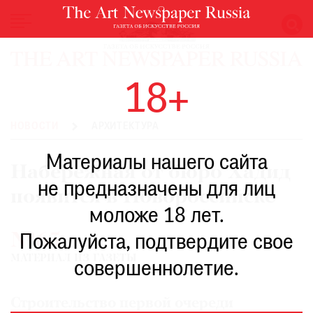
НОВОСТИ
18+
ВЫСТАВКИ
РЕСТАВРАЦИЯ
НОВОСТИ
АРХИТЕКТУРА
КНИГИ
Материалы нашего сайта
ПО
Набережная от бюро Хадид
ПУТИ
не предназначены для лиц
появится в Новороссийске
РЕЙТИНГ
моложе 18 лет.
МУЗЕЕВ
№65
РОСКОШЬ
Пожалуйста, подтвердите свое
МАТЕРИАЛ ИЗ ГАЗЕТЫ
ПРИГЛАШЕНИЯ
совершеннолетие.
Строительство первой очереди