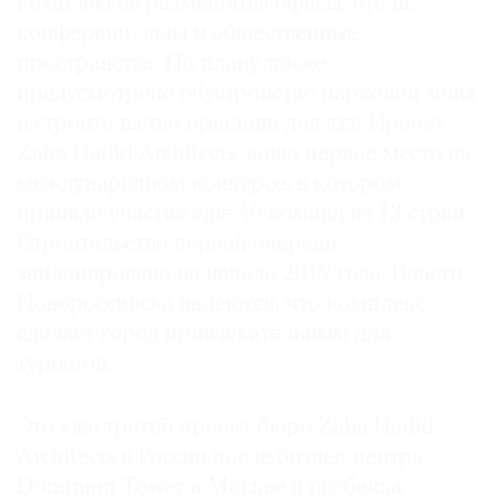
комплексов разместятся офисы, отели,
Где
конференц-залы и общественные
найти
пространства. По плану также
газету
предусмотрено обустройство парковой зоны
и строительство пристани для яхт. Проект
Контакты
редакции
Zaha Hadid Architects занял первое место на
Авторы
международном конкурсе, в котором
приняло участие еще 40 команд из 13 стран.
Медиакит
Строительство первой очереди
Mediakit
запланировано на начало 2019 года. Власти
Новороссийска надеются, что комплекс
сделает город привлекательным для
туристов.
Это уже третий проект бюро Zaha Hadid
Architects в России после бизнес-центра
Dominion Tower в Москве и особняка