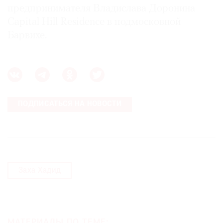
предпринимателя Владислава Доронина
Capital Hill Residence в подмосковной
Барвихе.
©
2021
The
Art
Newspaper
ПОДПИСАТЬСЯ НА НОВОСТИ
Russia
Заха Хадид
МАТЕРИАЛЫ ПО ТЕМЕ: