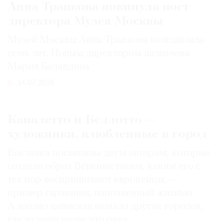
Анна Трапкова покинула пост
директора Музея Москвы
Музей Москвы Анна Трапкова возглавляла
семь лет. Новым директором назначена
Мария Баландина
14.07.2026
Каналетто и Беллотто —
художники, влюбленные в город
Выставка посвящена двум авторам, которые
создали образ Венеции таким, каким его c
тех пор воспринимают европейцы, —
пример гармонии, наполненный жизнью.
А заодно написали немало других городов,
где из воды разве что река