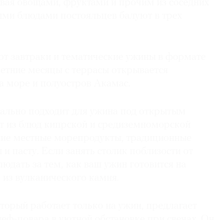
ивая овощами, фруктами и прочим из соседних
ми блюдами постояльцев балуют в трех
т завтраки и тематические ужины в формате
летние месяцы с террасы открывается
а море и полуостров Акамас.
еально подходит для ужина под открытым
т из блюд кипрской и средиземноморской
жие местные морепродукты, традиционные
 и пасту. Если занять столик поблизости от
юдать за тем, как ваш ужин готовится на
 из вулканического камня.
который работает только на ужин, предлагает
еф-повара в уютной обстановке при свечах. Он