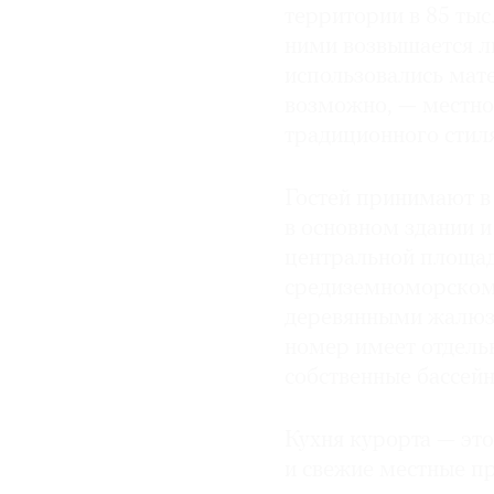
территории в 85 тыс.
ними возвышается л
использовались мате
возможно, — местно
традиционного стиля
Гостей принимают в
в основном здании и
центральной площад
средиземноморском 
деревянными жалюз
номер имеет отдель
собственные бассейн
Кухня курорта — эт
и свежие местные п