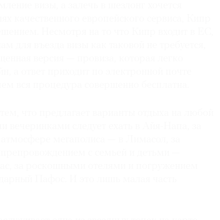
ление визы, а залечь в шезлонг хочется
ях качественного европейского сервиса, Кипр
шением. Несмотря на то что Кипр входит в ЕС,
м для въезда визы как таковой не требуется,
щенная версия — провиза, которая легко
н, а ответ приходит по электронной почте
чем вся процедура совершенно бесплатна.
тем, что предлагает варианты отдыха на любой
и вечеринками следует ехать в Айя-Напа, за
атмо­сфере мегаполиса — в Лимасол, за
препровождением с семьей и детьми —
ас, за роскошными отелями и погружением
дарный Пафос. И это лишь малая часть