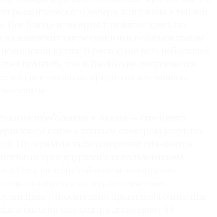
ля романтического вечера или ужина в теплой
 Все блюда и десерты готовятся здесь по
 из азиатских ингредиентов и с обязательным
номорской кухни. В ресторане есть небольшая
дует помнить, что в Basiliko не допускаются
ресс-код ресторана не предполагает джинсы,
е костюмы.
грамме пребывания в Anassa — спа-центр
неримском стиле с полным спектром услуг по
шой. Программа талассотерапии спа-центра
личными процедурами с использованием
ки Osea на морской воде и водорослях.
специализируется на терапевтических
сультациях относительно правильного питания.
дой бассейн спа-центра дополняют 18