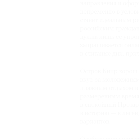
направления и оформ
© 2021 The Art Newspaper Russia
непременно в услови
станет идеальным ре
российским граждана
нужна лишь ее упро
запрашивается онлай
в считаные дни, при
Остров Кипр хорош 
вкус: за молодежным
пляжным отдыхом в 
размеренным время
в спокойный Протар
в историю — в леген
вариантов.