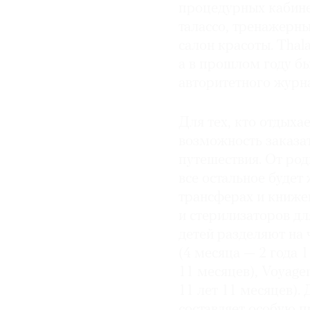
процедурных кабине
талассо, тренажерны
салон красоты. Thala
а в прошлом году бы
авторитетного журна
Для тех, кто отдыхае
возможность заказат
путешествия. От род
все остальное будет 
трансферах и книже
и стерилизаторов дл
детей разделяют на 
(4 месяца — 2 года 1
11 месяцев), Voyager
11 лет 11 месяцев)
составляет особую 