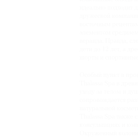
идеально подходит д
дружеской компании.
восточным рецептам
элементом средизем
веранда. Правда, сле
дети до 12 лет, а д
шорты и спортивны
Особый пункт в про
Thalassa Spa в древ
уходу за телом и ду
сопровождается раз
натуральной космети
Thalassa Spa также 
консультациях и кон
Окруженный колонна