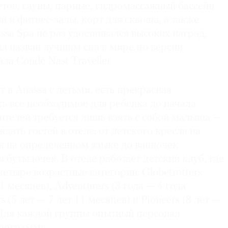
тов, сауны, парные, гидромассажный бассейн
й и фитнес-залы, корт для сквоша, а также
ssa Spa не раз удостаивался высоких наград,
л назван лучшим спа в мире по версии
ла Condé Nast Traveller.
т в Anassa с детьми, есть прекрасная
ь все необходимое для ребенка до начала
ителей требуется лишь взять с собой малыша —
ждать гостей в отеле: от детского кресла на
к на определенном языке до ванночек
я бутылочек. В отеле работает детский клуб, где
четыре возрастные категории: Globetrotters
1 месяцев), Adventurers (3 года — 4 года
s (5 лет — 7 лет 11 месяцев) и Pioneers (8 лет —
. Для каждой группы опытный персонал
программу.