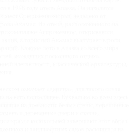
служивает одна из звездных точек на карте
 в 1998 году отель Anassa. Он находится
их мест Средиземноморья, недалеко от
рова Акамас. Из отеля, расположенного на
рском пляже Аспрокемнос, открывается
 залив, а гористый Акамас выступает в роли
раций. Каждое лето в Anassa со всего мира
остей, жаждущих роскошного отдыха
ной элегантности, классической архитектуры,
ения.
ческом означает «царица», для такого отеля
ни на есть подходящее. Буквально во всем здесь
идущие из древности: белые стены, черепичные
амень и деревянные двери и ставни.
ь и храм с колокольней завершают этот образ.
 домиков и ландшафтных садов раскинулся на