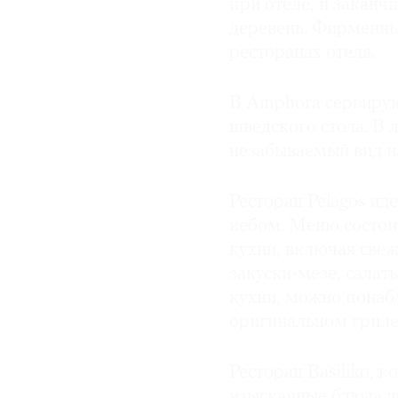
при отеле, и заканч
деревень. Фирменны
ресторанах отеля.
В Amphora сервирую
шведского стола. В 
незабываемый вид н
Ресторан Pelagos ид
небом. Меню состои
кухни, включая све
закуски-мезе, салаты
кухни, можно понабл
оригинальном гриле
Ресторан Basiliko, 
изысканные блюда ш