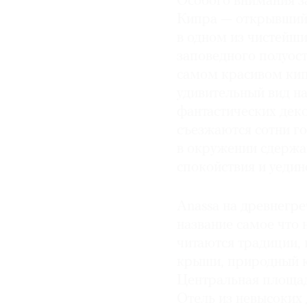
Особого внимания за
Кипра — открывшийся
в одном из чистейш
заповедного полуост
самом красивом кип
удивительный вид на
фантастических деко
съезжаются сотни г
в окружении сдержан
спокойствия и уедин
Anassa на древнегре
название самое что 
читаются традиции, 
крыши, природный к
Центральная площад
Отель из невысоких