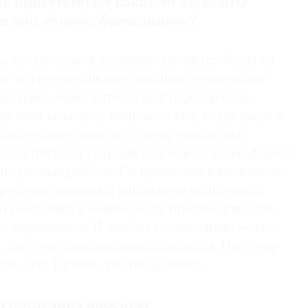
ве присутствуют какие-то элементы
 оно, скорее, фантазийное?
, что нет, что я не решаю своих проблем на
е-то время становится понятно, что это не
был один очень интересный перформанс.
гда вышла замуж, танцевала его, когда родила
ла его исполнять, когда мы расстались
нии пяти лет сохранялась одна и та же форма,
но разные работы. Со временем в спектакль,
ри-пять лет назад, начинаешь вкладывать
м появляются новые знаки препинания. Это
о переживать. В любом случае сцена — это
т, на сцене невозможно спрятаться. На сцене
ешь, что ты ешь, что ты думаешь.
х последних проектах