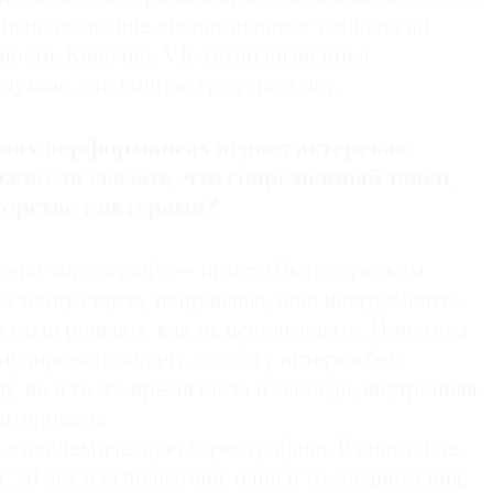
 использование дистанционных технологий
ности. Конечно, VR-технологии пока
 думаю, это вопрос трех-пяти лет.
ших перформансах играет актерская
жно ли сказать, что современный танец
торстве с актерами?
сера-хореографа — просто быть «третьим
ю точку старта, направляю, даю инструменты.
 сами решают, как их использовать. При этом
улировать задачу, чтобы у актеров был
, но в то же время была и свобода, внутренняя
нтировать.
ю в академическую хореографию. В спектакле,
 20 лет и используешь одни и те же движения,