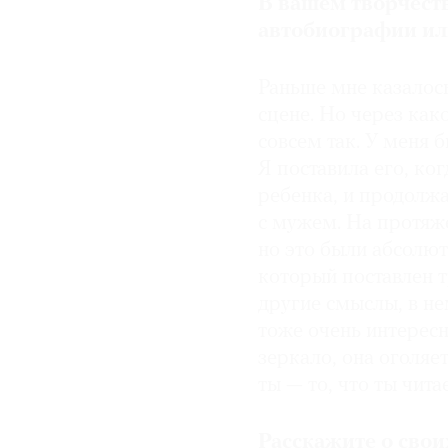
В вашем творчест
автобиографии или
Раньше мне казалось
сцене. Но через како
совсем так. У меня 
Я поставила его, ко
ребенка, и продолжа
с мужем. На протяже
но это были абсолют
который поставлен т
другие смыслы, в не
тоже очень интересн
зеркало, она оголяе
ты — то, что ты чита
Расскажите о свои