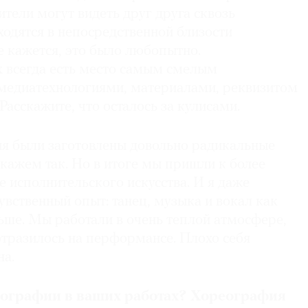
ители могут видеть друг друга сквозь
одятся в непосредственной близости
е кажется, это было любопытно.
х всегда есть место самым смелым
медиатехнологиями, материалами, реквизитом
Расскажите, что осталось за кулисами.
ня были заготовлены довольно радикальные
кажем так. Но в итоге мы пришли к более
 исполнительского искусства. И я даже
чувственный опыт: танец, музыка и вокал как
льше. Мы работали в очень теплой атмосфере,
 отразилось на перформансе. Плохо себя
на.
еографии в ваших работах? Хорео­графия