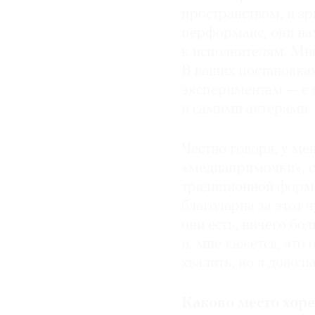
пространством, и зр
перформанс, они нах
к исполнителям. Мн
В ваших постановка
экспериментам — с 
и самими актерами. 
Честно говоря, у ме
«медиапримочки», с
традиционной форме
благодарна за этот 
они есть, ничего бо
и, мне кажется, это
хвалить, но я доволь
Каково место хор