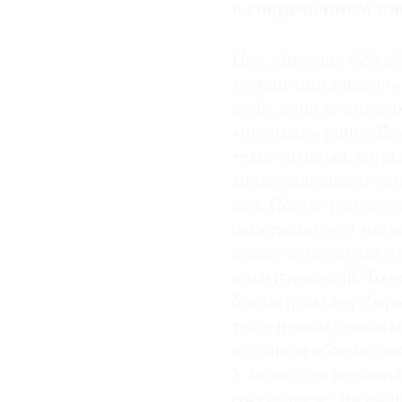
в современном тан
Нет, конечно. Сейча
междисциплинарност
язык, один из многи
«чистому» танцу. В
технологиями, парал
многозадачность вс
код. Новые технолог
непонятно, что мы в
новые технологии се
коммуникаций. То е
биометрию перформе
тоже нужно осознать
в полном объеме пон
У меня есть несколь
сокращение дистанц