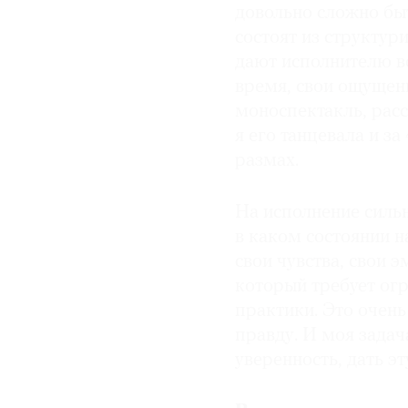
довольно сложно бы
состоят из структур
дают исполнителю во
время, свои ощущени
моноспектакль, расс
я его танцевала и за
размах.
На исполнение сильн
в каком состоянии н
свои чувства, свои 
который требует ог
практики. Это очень
правду. И моя задач
уверенность, дать э