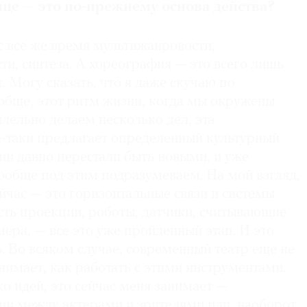
це — это по-прежнему основа действа?
с все же время мультижанровости,
и, синтеза. А хореография — это всего лишь
х. Могу сказать, что я даже скучаю по
ообще, этот ритм жизни, когда мы окружены
лельно делаем несколько дел, эта
е-таки предлагает определенный культурный
ии давно перестали быть новыми, и уже
ообще под этим подразумеваем. На мой взгляд,
йчас — это горизонтальные связи и системы
сть проекции, роботы, датчики, считывающие
ра, — все это уже пройденный этап. И это
. Во всяком случае, современный театр еще не
имает, как работать с этими инструментами.
ко идей, это сейчас меня занимает —
ии между актерами и зрителями или, наоборот,