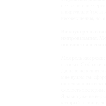
ее увеличение через
и виртуальной реаль
несовершенны, но, я
Важную роль в ва
импровизация. Мо
появляется в соав
Моя роль как режис
глазом». Я обознача
Дальше исполнители
мне нужно так сформ
определенный вектор
смелость экспериме
Я давно уже не вер
который ты танцуешь