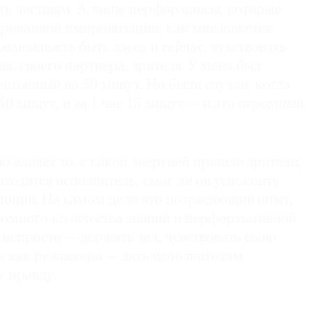
ть честным. А такие перформансы, которые
ированной импровизации, как мне кажется,
зможность быть здесь и сейчас, чувствовать
я, своего партнера, зрителя. У меня был
читанный на 50 минут. Но были случаи, когда
 40 минут, и за 1 час 15 минут — и это огромный
о влияет то, с какой энергией пришли зрители,
аходится исполнитель, смог ли он успокоить
эмоции. На самом деле это потрясающий опыт,
ромного количества знаний и перформативной
 непросто — держать зал, чувствовать свою
а как режиссера — дать исполнителям
ту правду.