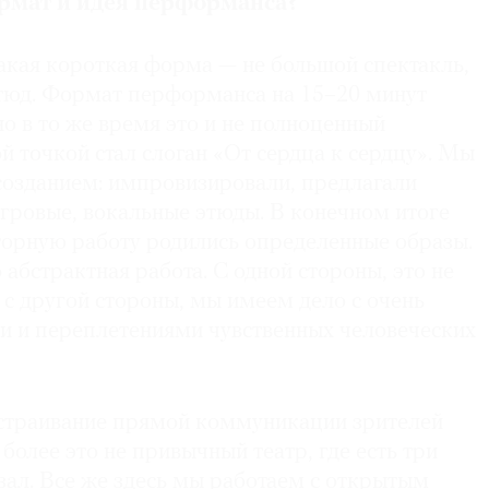
рмат и идея перформанса?
акая короткая форма — не большой спектакль,
этюд. Формат перформанса на 15–20 минут
о в то же время это и не полноценный
й точкой стал слоган «От сердца к сердцу». Мы
 созданием: импровизировали, предлагали
игровые, вокальные этюды. В конечном итоге
торную работу родились определенные образы.
абстрактная работа. С одной стороны, это не
с другой стороны, мы имеем дело с очень
 и переплетениями чувственных человеческих
страивание прямой коммуникации зрителей
 более это не привычный театр, где есть три
зал. Все же здесь мы работаем с открытым