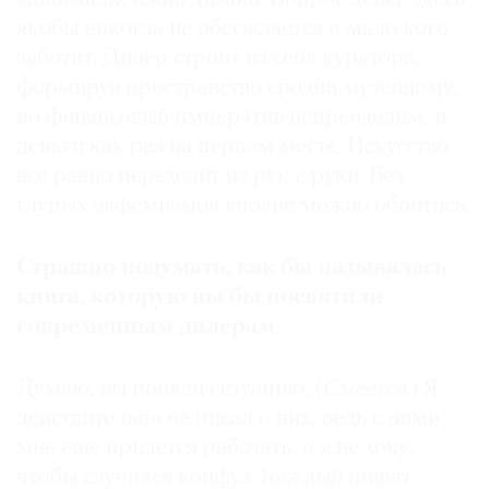
якобы никогда не обсуждается и мало кого
заботит. Дилер строит из себя куратора,
формируя пространство сродни музейному,
но финансовый императив непреодолим, и
©
2021
деньги как раз на первом месте. Искусство
The
все равно переходит из рук в руки. Без
Art
глупых эвфемизмов вполне можно обойтись.
Newspaper
Russia
Страшно подумать, как бы называлась
книга, которую вы бы посвятили
современным дилерам
.
Думаю, вы поняли ситуацию. (
Смеется
.) Я
действительно не писал о них, ведь с ними
мне еще придется работать, и я не хочу,
чтобы случился конфуз. Каждый пишет