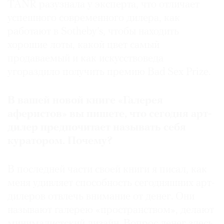
TANR разузнала у эксперта, что отличает
Где
успешного современного дилера, как
найти
газету
работают в Sotheby’s, чтобы находить
хорошие лоты, какой цвет самый
Контакты
продаваемый и как искусствоведа
редакции
угораздило получить премию Bad Sex Prize.
Авторы
Медиакит
В вашей новой книге «Галерея
Mediakit
аферистов» вы пишете, что сегодня арт-
дилер предпочитает называть себя
куратором. Почему?
В последней части своей книги я писал, как
меня удивляет способность сегодняшних арт-
дилеров отвлечь внимание от денег. Они
называют галерею «пространством», делают
минималистский дизайн. Вопрос денег здесь