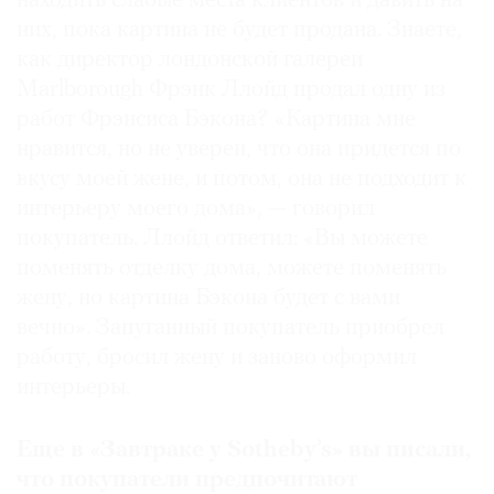
находить слабые места клиентов и давить на
них, пока картина не будет продана. Знаете,
как директор лондонской галереи
Marlborough Фрэнк Ллойд продал одну из
работ Фрэнсиса Бэкона? «Картина мне
нравится, но не уверен, что она придется по
вкусу моей жене, и потом, она не подходит к
интерьеру моего дома», — говорил
покупатель. Ллойд ответил: «Вы можете
поменять отделку дома, можете поменять
жену, но картина Бэкона будет с вами
вечно». Запуганный покупатель приобрел
работу, бросил жену и заново оформил
интерьеры.
Еще в «Завтраке у Sotheby’s» вы писали,
что покупатели предпочитают