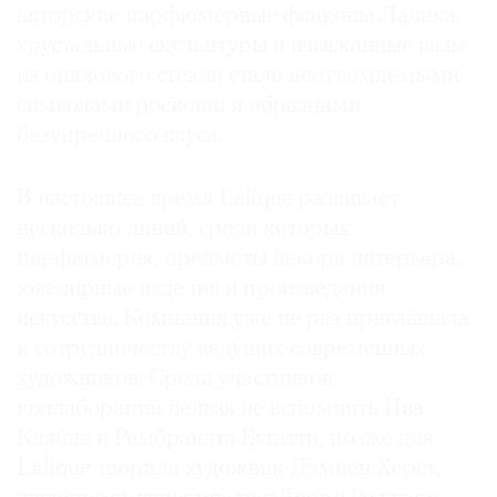
авторские парфюмерные флаконы Лалика,
Где
хрустальные скульптуры и изысканные вазы
найти
газету
из опалового стекла стали неотъемлемыми
символами роскоши и образцами
Контакты
безупречного вкуса.
редакции
Авторы
В настоящее время Lalique развивает
Медиакит
несколько линий, среди которых
Mediakit
парфюмерия, предметы декора интерьера,
ювелирные изделия и произведения
искусства. Компания уже не раз приглашала
к сотрудничеству ведущих современных
художников. Среди участников
коллабораций нельзя не вспомнить Ива
Кляйна и Рембрандта Бугатти, позже для
Lalique творили художник Дэмиен Херст,