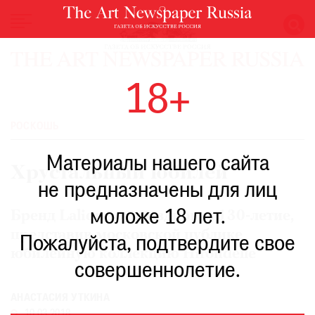
НОВОСТИ
18+
ВЫСТАВКИ
РЕСТАВРАЦИЯ
РОСКОШЬ
КНИГИ
Материалы нашего сайта
ПО
Хрустальный юбилей
ПУТИ
не предназначены для лиц
РЕЙТИНГ
моложе 18 лет.
МУЗЕЕВ
Бренд Lalique отпраздновал 130-летие,
представив московской публике
РОСКОШЬ
Пожалуйста, подтвердите свое
юбилейную коллекцию Hirondelle
ПРИГЛАШЕНИЯ
совершеннолетие.
АНАСТАСИЯ УТКИНА
10.03.2018