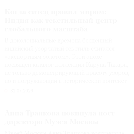
Когда ситец правил миром:
Индия как текстильный центр
глобального масштаба
В доколониальные времена бесценный
индийский узорчатый текстиль считался
«экспортным золотом». Этой эпохе
посвящен каталог коллекции Каруна Такара,
не только демонстрирующий красоту узоров,
но и погружающий в исторический контекст
31.07.2026
Анна Трапкова покинула пост
директора Музея Москвы
Музей Москвы Анна Трапкова возглавляла