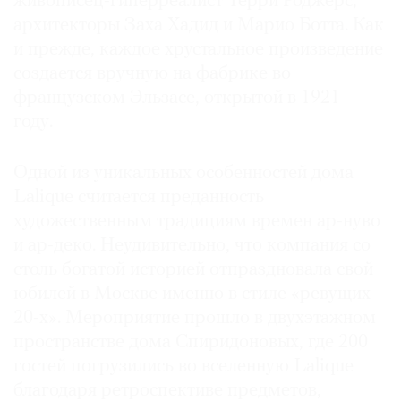
живописец-гиперреалист Терри Роджерс,
архитекторы Заха Хадид и Марио Ботта. Как
и прежде, каждое хрустальное произведение
создается вручную на фабрике во
©
французском Эльзасе, открытой в 1921
2021
году.
The
Art
Одной из уникальных особенностей дома
Newspaper
Lalique считается преданность
Russia
художественным традициям времен ар-нуво
и ар-деко. Неудивительно, что компания со
столь богатой историей отпраздновала свой
юбилей в Москве именно в стиле «ревущих
20-х». Мероприятие прошло в двухэтажном
пространстве дома Спиридоновых, где 200
гостей погрузились во вселенную Lalique
благодаря ретроспективе предметов,