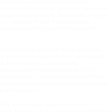
котором писал Михаил Бахтин в книге о
ультуре, в нем давно нет никакого язычества и
 только воспроизведение формы центрального
а — сжигания чучела. В данном случае
вда, красивого. Что делать, у Полисского
ных обсуждений художник Юрий Альберт в
го-то из оскорбленных написал, что кощунство
ам. И тут впору бы оскорбиться на
вать их к ответу за разжигание недобрых
поступил иначе — попросил прощения. И только
в Прощеное воскресенье переводит случившееся
, христианскую.
рить, что для понимания современного
 знать. Иногда — да, но для понимания объектов