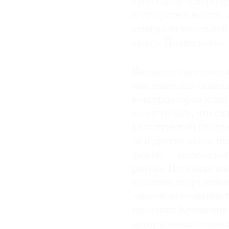
«всеобщей оскорбле
подозрительности»,
© 2021 The Art Newspaper Russia
«синдром тотальной 
«казус Полисского» 
Внезапно разгоревш
масленичный сканда
консерваторов и зап
возмутились, что сж
католический (подде
те и другие оказали
форме — готическог
ритуал. Неосвященно
молитвы сооружение
массовом сознании п
праздник Крещения 
центральных телека