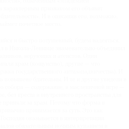
нности», охваченным «эпидемией
 а характерным признаком его объявят
бдительности». И в описании его, возможно,
займет почетное место.
ийся и быстро потушенный, будем надеяться,
л в Никола-Ленивце знаменательно объединил
адников, верующих и атеистов. Одни
игали храм (кощунство), другие — что
ржка государственного антизападничества). И
сь повышено бдительны. И те и другие увидели в
о собора — содержание, в масленичной игре —
е, без креста и внутреннего пространства для
 приняли за храм. Потому что форма в
ривычно принимается за суть. Это как
Господня оказывается в интерпретации
налов обязательным ночным купанием в