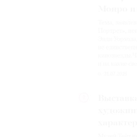
Монро и
Тема, заявле
Портрет», не
Энди Уорхола
не единствен
кинозвезды. Ч
и на какие с
31.07.2026
Выставка
2
художни
характе
Музей Тейт п