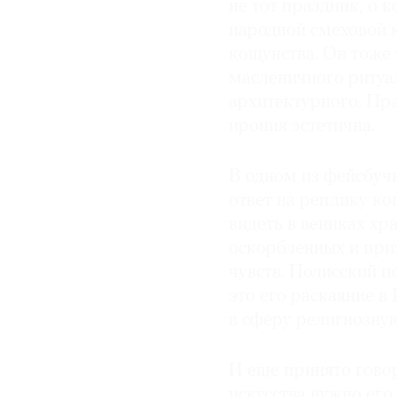
не тот праздник, о 
народной смеховой к
кощунства. Он тоже
масленичного ритуал
архитектурного. Пра
ирония эстетична.
В одном из фейсбуч
ответ на реплику ко
видеть в вениках хр
оскорбленных и приз
чувств. Полисский 
это его раскаяние 
в сферу религиозную
И еще принято гово
искусства нужно его