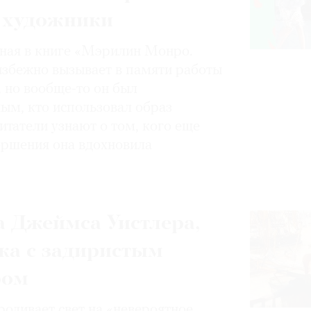
 художники
нная в книге «Мэрилин Монро.
избежно вызывает в памяти работы
, но вообще-то он был
ным, кто использовал образ
итатели узнают о том, кого еще
вершения она вдохновила
 Джеймса Уистлера,
ка с задиристым
ром
роливает свет на «невероятное