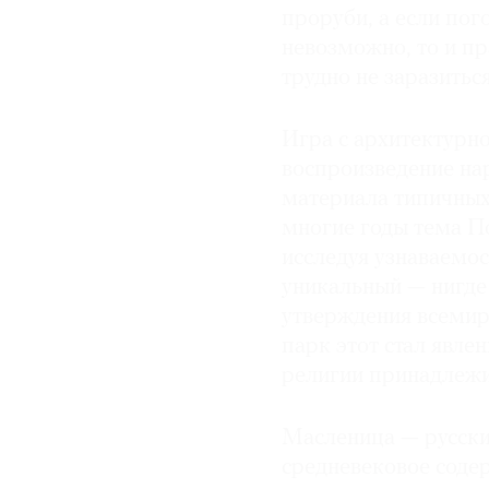
проруби, а если пог
невозможно, то и п
трудно не заразитьс
Игра с архитектурн
воспроизведение на
материала типичных
многие годы тема П
исследуя узнаваемо
уникальный — нигде
утверждения всемир
парк этот стал явлен
религии принадлеж
Масленица — русски
средневековое соде