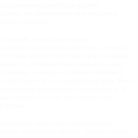
ода плюсовая и прорубь прорубить
раздника нет. Работающим на телевидении
я таким видением.
ой формой, ее профанирование,
родными умельцами из подручного, земного
 или знаковых архитектурных форм и зданий —
олисского. Решая чисто формальную задачу,
сть формы, он превратил Никола-Ленивец в
 в мире такого нет — ландшафтный парк. Место
ной русской архитектурной отзывчивости. И
ием культуры, потому что культуре, а не
ит форма.
й карнавал, давно уже потерявший свое
ржание. Масленица в Никола-Ленивце совсем