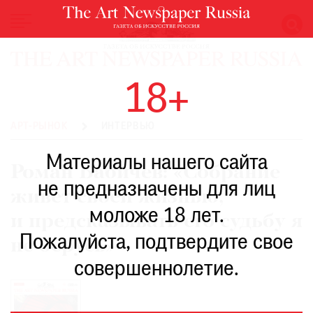
НОВОСТИ
18+
ВЫСТАВКИ
РЕСТАВРАЦИЯ
АРТ-РЫНОК
ИНТЕРВЬЮ
КНИГИ
Материалы нашего сайта
ПО
Роман Бабичев: «Собрание
ПУТИ
не предназначены для лиц
живет своей жизнью,
РЕЙТИНГ
моложе 18 лет.
МУЗЕЕВ
и предсказывать его судьбу я
РОСКОШЬ
Пожалуйста, подтвердите свое
не берусь»
ПРИГЛАШЕНИЯ
совершеннолетие.