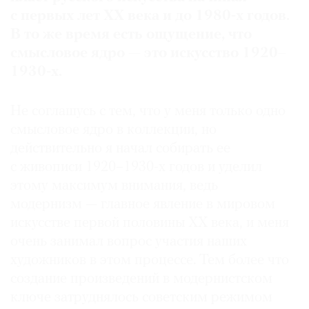
«Мастера Союза русских художников. К 100-
с первых лет ХХ века и до 1980-х годов.
летию объединения. Живопись и графика из
В то же время есть ощущение, что
собрания ГМИИ им. А.С.Пушкина и частных
смысловое ядро — это искусство 1920–
коллекций Москвы» (ГМИИ им. Пушкина, 2003);
1930-х.
«Объединение „Круг художников“» (ГРМ, 2007);
«„Борьба за знамя“. Советское искусство между
Не соглашусь c тем, что у меня только одно
Троцким и Сталиным. 1926–1936» (Новый
смысловое ядро в коллекции, но
Манеж, 2008);
«„К. Зефиров. Не мертвая натура, а тихая
действительно я начал собирать ее
жизнь“. К 130-летию со дня рождения» (ГТГ,
с живописи 1920–1930-х годов и уделил
2011);
этому максимум внимания, ведь
«Квартира-музей» (ГМИИ им. Пушкина, 2014)
модернизм — главное явление в мировом
искусстве первой половины XX века, и меня
очень занимал вопрос участия наших
художников в этом процессе. Тем более что
создание произведений в модернистском
ключе затруднялось советским режимом