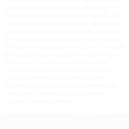
Думаю, процентов 95. Я посещал аукционы
русского искусства Sotheby’s, Christie’s,
MacDougall’s, Drouot, Bonhams, изредка что-
то покупал, но в основном меня привлекала
там атмосфера праздника: съезжались все
друзья и коллеги. Обычный набор вещей из
обоймы авторов «русской недели» в Лондоне
не совпадал с направлением моего собрания;
как правило, там предлагаются работы
художников русской эмиграции. Изредка,
подобно вспышкам, появлялись вещи
Казимира Малевича, Павла Филонова или
Аристарха Лентулова, но тут вступали
в схватку большие деньги.