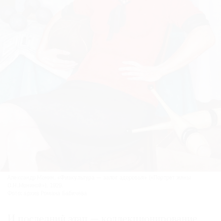
Александр Монин. «Физкультура — залог здоровья» («Портрет жены
О.Н.Мониной»). 1929.
Фото: архив Романа Бабичева
И последний этап — коллекционирование