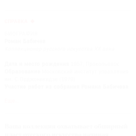
СПРАВКА
©
БИОГРАФИЯ
2021
Роман Бабичев
The
Коллекционер русского искусства ХХ века
Art
Newspaper
Дата и место рождения
1957, Прокопьевск
Russia
Образование
Московский институт управления
им. С.Орджоникидзе (1979)
Участие работ из собрания Романа Бабичева
в выставках и проектах:
Еще…
«В круге Малевича» (ГРМ, 2000; ГТГ, 2001);
«„На берегах Невы“. Живопись и графика
ленинградских художников 1920–1930-х годов
из московских частных коллекций» (ГМИИ им.
Ваша коллекция охватывает обширный
Пушкина, 2001);
пласт русского искусства начиная