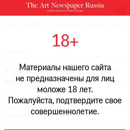
НОВОСТИ
18+
ВЫСТАВКИ
РЕСТАВРАЦИЯ
НОВОСТИ
КНИГИ
Материалы нашего сайта
ПО
У Documenta появится свой
ПУТИ
не предназначены для лиц
исследовательский институт
РЕЙТИНГ
моложе 18 лет.
МУЗЕЕВ
РОСКОШЬ
Кассель построит Институт Documenta,
Пожалуйста, подтвердите свое
который не даст забыть о проходящей
ПРИГЛАШЕНИЯ
совершеннолетие.
раз в пять лет выставке