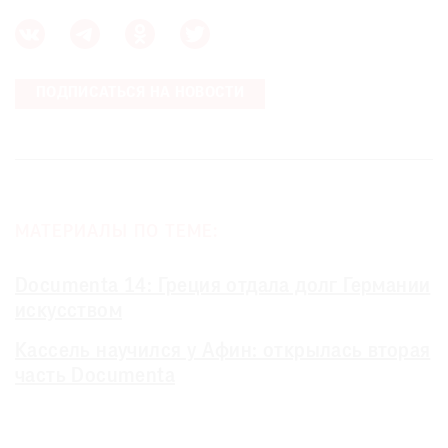
ПОДПИСАТЬСЯ НА НОВОСТИ
©
2021
The
Art
Newspaper
Russia
МАТЕРИАЛЫ ПО ТЕМЕ:
Documenta 14: Греция отдала долг Германии
искусством
Кассель научился у Афин: открылась вторая
часть Documenta