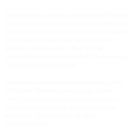
Где
найти
Управлением центром и разработкой новых
газету
программ займутся команды Documenta и
Музея Фридерицианум, а также городской
Контакты
совет Касселя. Там отмечают, что идея
редакции
проекта заключается в том, чтобы
Авторы
«сохранять концепцию и опыт Documenta в
Медиакит
годы между выставками».
Mediakit
Documenta проводится каждые пять лет с
1955 года. Выставка этого года, 14-я по
счету, впервые проходит в двух местах —
Касселе и Афинах, где продолжит свою
работу до 17 сентября и 16 июля
соответственно.