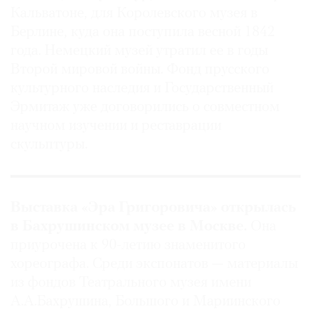
Кальватоне, для Королевского музея в
Где
найти
Берлине, куда она поступила весной 1842
газету
года. Немецкий музей утратил ее в годы
Второй мировой войны. Фонд прусского
Контакты
культурного наследия и Государственный
редакции
Эрмитаж уже договорились о совместном
Авторы
научном изучении и реставрации
Медиакит
скульптуры.
Mediakit
Выставка «Эра Григоровича» открылась
в Бахрушинском музее в Москве.
Она
приурочена к 90-летию знаменитого
хореографа. Среди экспонатов —
материалы
из фондов Театрального музея имени
А.А.Бахрушина, Большого и Мариинского