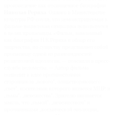
произведение как посвященное биографии
Николая Рериха
. Однако в Министерстве
культуры РФ сочли, что демонстрируемая в
фильме нацистская символика используется
в целях пропаганды. «Фильм, заявленный
как биография Н.К.Рериха и обзор его
творчества, по существу представляет собой
пропаганду одной из разновидностей
религиозной идеологии, — пояснили в пресс-
службе ведомства. — Автор фильма
подводит к идее противостояния
сторонников „нового“, олицетворяющего
„свет“, носителями которого является МЦР, и
„тьмы“, „невежества“. Зрителю внушается
мысль, что „тьмой“, „невежеством“ и
противниками „космической эволюции„