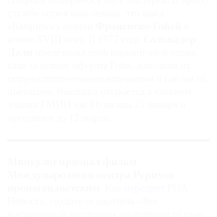
графики «Капричос» двух мастеров. В пресс-
службе музея напомнили, что цикл
«Капричос» создан
Франсиско Гойей
в
конце XVIII века. В 1977 году
Сальвадор
Дали
представил свой вариант этой серии,
взяв за основу офорты Гойи, дополнив их
сюрреалистическими видениями и сделав их
цветными. Выставка откроется в главном
здании ГМИИ им. Пушкина 24 января и
продлится до 12 марта.
Минкульт признал фильм
Международного центра Рерихов
пропагандистским.
Как
передает
РИА
Новости, создатели картины «Зов
космической эволюции» анонсировали свое