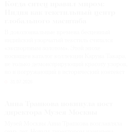
Когда ситец правил миром:
Индия как текстильный центр
глобального масштаба
В доколониальные времена бесценный
индийский узорчатый текстиль считался
«экспортным золотом». Этой эпохе
посвящен каталог коллекции Каруна Такара,
не только демонстрирующий красоту узоров,
но и погружающий в исторический контекст
31.07.2026
Анна Трапкова покинула пост
директора Музея Москвы
Музей Москвы Анна Трапкова возглавляла
семь лет. Новым директором назначена