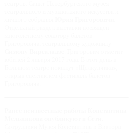
театров, Санкт-Петербургского музея
театрального и музыкального искусства и
личного собрания
Юрия Григоровича
.
Отдельный раздел выставки посвящен
©
многолетнему соавтору балетов
2021
Григоровича, театральному художнику
The
Симону Вирсаладзе
. Григорович отметит
Art
юбилей 2 января 2017 года. В этот день в
Newspaper
Большом театре покажут «Щелкунчика»,
Russia
открыв спектаклем фестиваль балетов
Григоровича.
Ранее неизвестные работы Константина
Мельникова опубликуют в Сети.
Сотрудники Музея Константина и Виктора