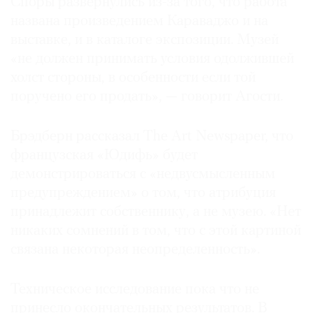
Споры развернулись из-за того, что работа
названа произведением Караваджо и на
выставке, и в каталоге экспозиции. Музей
«не должен принимать условия одолжившей
холст стороны, в особенности если той
поручено его продать», — говорит Агости.
Брэдберн рассказал The Art Newspaper, что
французская «Юдифь» будет
демонстрироваться с «недвусмысленным
предупреждением» о том, что атрибуция
принадлежит собственнику, а не музею. «Нет
никаких сомнений в том, что с этой картиной
связана некоторая неопределенность».
Техническое исследование пока что не
принесло окончательных результатов. В