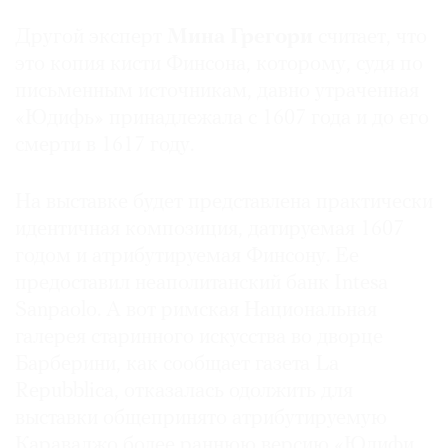
Другой эксперт
Мина Грегори
считает, что
это копия кисти Финсона, которому, судя по
письменным источникам, давно утраченная
«Юдифь» принадлежала с 1607 года и до его
смерти в 1617 году.
На выставке будет представлена практически
идентичная композиция, датируемая 1607
годом и атрибутируемая Финсону. Ее
предоставил неаполитанский банк Intesa
Sanpaolo. А вот римская Национальная
галерея старинного искусства во дворце
Барберини, как сообщает газета La
Repubblica, отказалась одолжить для
выставки общепринято атрибутируемую
Караваджо более раннюю версию «Юдифи,