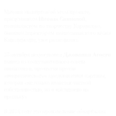
Мнения экспертов об этом проекте,
придуманном
Никола Спинозой
,
специалистом по творчеству Караваджо,
©
бывшим директором неаполитанского музея
2021
Каподимонте, уже разделились.
The
Art
Newspaper
25 октября искусствовед
Джованни Агости
Russia
вышел из консультативного совета
пинакотеки, протестуя против
«некритического» представления картины,
которая «не только является частной
собственностью, но и выставлена на
продажу».
В 2014 году это произведение обнаружила