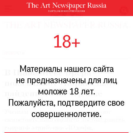
НОВОСТИ
18+
ВЫСТАВКИ
РЕСТАВРАЦИЯ
НОВОСТИ
КНИГИ
Материалы нашего сайта
ПО
В Пинакотеке Брера
ПУТИ
не предназначены для лиц
показывают «Караваджо»
РЕЙТИНГ
моложе 18 лет.
МУЗЕЕВ
найденного на чердаке
РОСКОШЬ
Пожалуйста, подтвердите свое
ПРИГЛАШЕНИЯ
Ученым и посетителям предлагают
совершеннолетие.
самостоятельно оценить достоверность
спорной атрибуции «Юдифи,