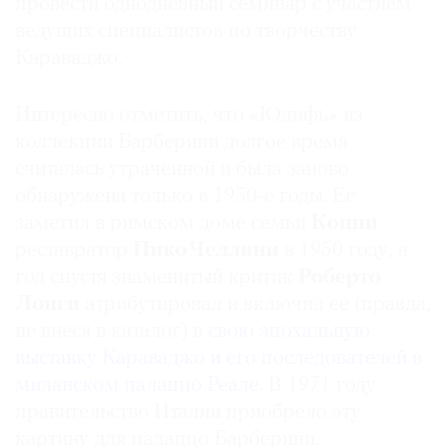
провести однодневный семинар с участием
ведущих специалистов по творчеству
Караваджо.
Интересно отметить, что «Юдифь» из
коллекции Барберини долгое время
считалась утраченной и была заново
обнаружена только в 1950-е годы. Ее
заметил в римском доме семьи
Коппи
реставратор
Пико Челлини
в 1950 году, а
год спустя знаменитый критик
Роберто
Лонги
атрибутировал и включил ее (правда,
не внеся в каталог) в
свою эпохальную
выставку Караваджо и его последователей в
миланском палаццо Реале
. В 1971 году
правительство Италии приобрело эту
картину для палаццо Барберини.