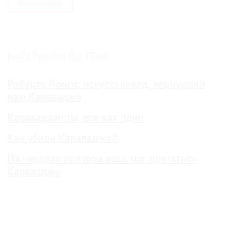
Караваджо
МАТЕРИАЛЫ ПО ТЕМЕ:
Роберто Лонги: искусствовед, вернувший
нам Караваджо
Караваджисты, все как один
Как убили Караваджо?
На чердаке полтора века мог прятаться
Караваджо