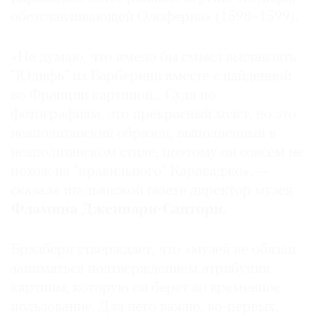
обезглавливающей Олоферна» (1598–1599).
«Не думаю, что имело бы смысл выставлять
“Юдифь” из Барберини вместе с найденной
во Франции картиной… Судя по
фотографиям, это прекрасный холст, но это
неаполитанский образец, выполненный в
неаполитанском стиле, поэтому он совсем не
похож на “правильного” Караваджо», —
сказала итальянской газете директор музея
Фламина Дженнари-Сантори
.
Брэдберн утверждает, что «музей не обязан
заниматься подтверждением атрибуции
картины, которую он берет во временное
пользование. Для него важно, во-первых,