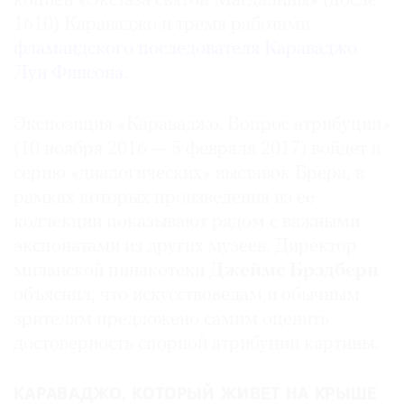
копией «Экстаза святой Магдалины» (после
Где
1610) Караваджо и тремя работами
найти
фламандского последователя Караваджо
газету
Луи Финсона.
Контакты
редакции
Экспозиция «Караваджо. Вопрос атрибуции
»
Авторы
(10 ноября 2016 — 5 февраля 2017) войдет в
серию «диалогических» выставок Брера, в
Медиакит
рамках которых произведения из ее
Mediakit
коллекции показывают рядом с важными
экспонатами из других музеев. Директор
миланской пинакотеки
Джеймс Брэдберн
объяснил, что искусствоведам и обычным
зрителям предложено самим оценить
достоверность спорной атрибуции картины.
КАРАВАДЖО, КОТОРЫЙ ЖИВЕТ НА КРЫШЕ