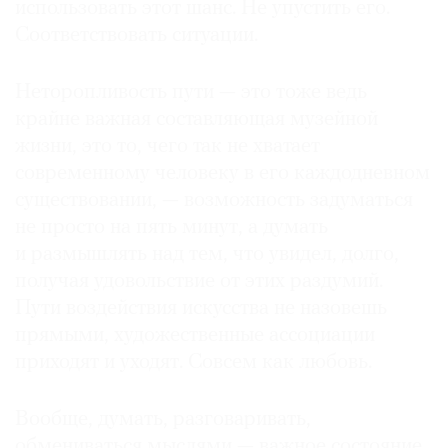
использовать этот шанс. Не упустить его.
Где
Соответствовать ситуации.
найти
газету
Неторопливость пути — это тоже ведь
Контакты
крайне важная составляющая музейной
редакции
жизни, это то, чего так не хватает
Авторы
современному человеку в его каждодневном
Медиакит
существовании, — возможность задуматься
Mediakit
не просто на пять минут, а думать
и размышлять над тем, что увидел, долго,
получая удовольствие от этих раздумий.
Пути воздействия искусства не назовешь
прямыми, художественные ассоциации
приходят и уходят. Совсем как любовь.
Вообще, думать, разговаривать,
обмениваться мыслями — важное состояние