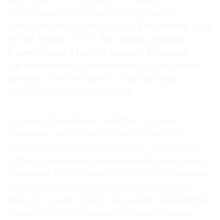
представив, что им предстоит увидеть
в недалеком будущем. А это
Пиранези
, чуть
позже
Гойя
, потом
Эль Греко, Фрида
Кало, Жоан Миро, Марино Марини,
Арчимбольдо
и множество других самых
разных, увлекательных и прекрасных
выставочных возможностей.
А самое ближайшее событие, которое,
я уверена, все: и мы в музее, и зрители —
ждут с огромным волнением, — это первая
в России выставка произведений гениального
Рафаэля
. Уже в сентябре этого года порядка
15 живописных произведений и рисунков
приедут в наш музей. Среди них знаменитый
Автопортрет из галереи Уффици
, а также