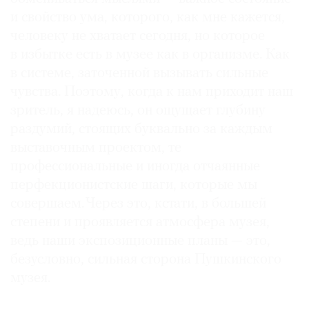
и свойство ума, которого, как мне кажется,
человеку не хватает сегодня, но которое
в избытке есть в музее как в организме. Как
в системе, заточенной вызывать сильные
©
2021
чувства. Поэтому, когда к нам приходит наш
The
зритель, я надеюсь, он ощущает глубину
Art
раздумий, стоящих буквально за каждым
Newspaper
выставочным проектом, те
Russia
профессиональные и иногда отчаянные
перфекционистские шаги, которые мы
совершаем. Через это, кстати, в большей
степени и проявляется атмосфера музея,
ведь наши экспозиционные планы — это,
безусловно, сильная сторона Пушкинского
музея.