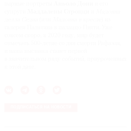
парные портреты
Аньоло Дони
и его
супруги
Маддалены Строцци
и
Мадонна
делла Седиа
(или
Мадонна в кресле
) из
галереи Палатина в палаццо Питти. Уже
совсем скоро, в 2020 году, мир будет
отмечать 500-летие со дня смерти Рафаэля,
и наша выставка станет первой
в значительном ряду событий, приуроченных
к этой дате.
ПОДПИСАТЬСЯ НА НОВОСТИ