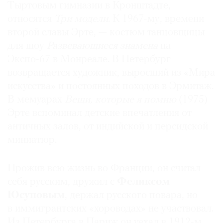
Тыртовым гимназии в Кронштадте,
Где
относятся
Три модели
. К 1967-му, времени
найти
газету
второй славы Эрте, — костюм танцовщицы
для шоу
Развевающиеся знамена
на
Контакты
Экспо-67 в Монреале. В Петербург
редакции
возвращается художник, выросший из «Мира
Авторы
искусства» и постоянных походов в Эрмитаж.
Медиакит
В мемуарах
Вещи, которые я помню
(1975)
Mediakit
Эрте вспоминал детские впечатления от
античных залов, от индийской и персидской
миниатюр.
Прожив всю жизнь во Франции, он считал
себя русским, дружил с
Феликсом
Юсуповым
, держал русского повара, но
в иммигрантских «хороводах» не участвовал.
Из Петербурга в Париж он уехал в ­1912-м