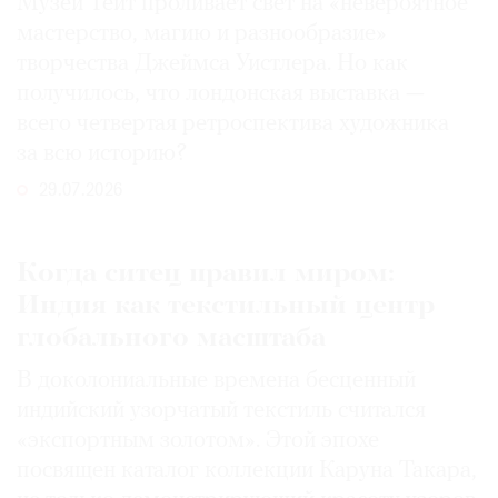
Музей Тейт проливает свет на «невероятное
мастерство, магию и разнообразие»
творчества Джеймса Уистлера. Но как
получилось, что лондонская выставка —
всего четвертая ретроспектива художника
за всю историю?
29.07.2026
Когда ситец правил миром:
Индия как текстильный центр
глобального масштаба
В доколониальные времена бесценный
индийский узорчатый текстиль считался
«экспортным золотом». Этой эпохе
посвящен каталог коллекции Каруна Такара,