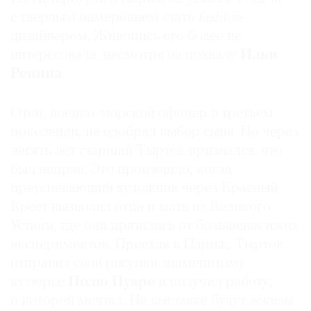
с твердым намерением стать
fashion
-
дизайнером. Живопись его более не
интересовала, несмотря на похвалу
Ильи
Репина
.
©
2021
The
Отец, военно-морской офицер в третьем
Art
поколении, не одобрял выбор сына. Но через
Newspaper
десять лет старший Тыртов признался, что
Russia
был неправ. Это произошло, когда
преуспевающий художник через Красный
Крест вызволил отца и мать из Великого
Устюга, где они прятались от большевистских
экспериментов. Приехав в Париж, Тыртов
отправил свои рисунки знаменитому
кутюрье
Полю Пуаре
и получил работу,
о которой мечтал. На выставке будут эскизы