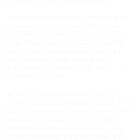
Эрте поставил условие: журналы и театры
возвращают все его эскизы. Исключение
художник делал лишь для Голливуда. Эрте
проработал год на студии
Metro-Goldwyn-
Mayer
, сделав декорации и костюмы для
двух киноревю и четырех фильмов.
Педантичный художник подсчитал, что им
создано их 17 тысяч.
После Второй мировой войны про Эрте
забыли. Ренессанс случился в середине 1960-
х, когда отмечалось 40-летие ар-деко и 100-
летие
Harper’s Bazаar
. В 1967 году вся
выставка Эрте в галерее Эрика Историка
была куплена Метрополитен-музеем и на