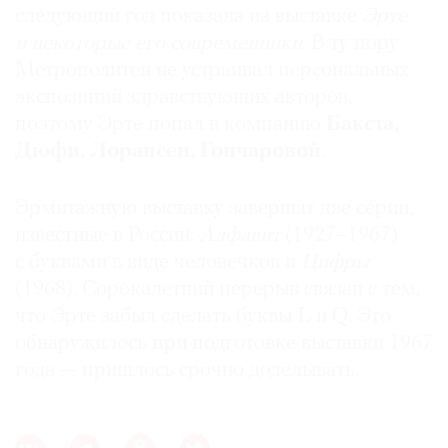
следующий год показана на выставке
Эрте
и некоторые его современники
. В ту пору
Метрополитен не устраивал персональных
экспозиций здравствующих авторов,
поэтому Эрте попал в компанию
Бакста,
Дюфи, Лорансен, Гончаровой
.
Эрмитажную выставку завершат две серии,
известные в России:
Алфавит
(1927–1967)
с буквами в виде человечков и
Цифры
(1968). Сорокалетний перерыв связан с тем,
что Эрте забыл сделать буквы L и Q. Это
обнаружилось при подготовке выставки 1967
года — пришлось срочно доделывать.