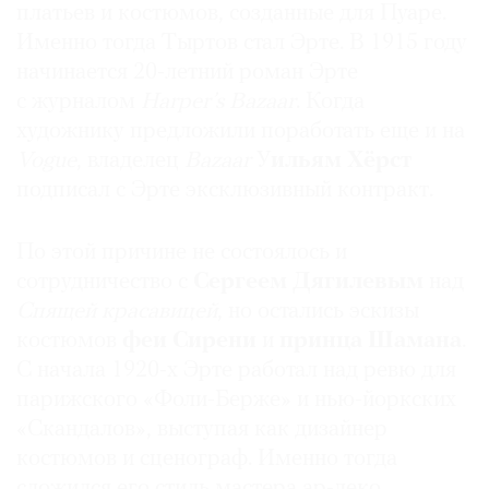
платьев и костюмов, созданные для Пуаре.
Именно тогда Тыртов стал Эрте. В 1915 году
начинается 20-летний роман Эрте
с журналом
Harper’s Bazаar
. Когда
художнику предложили поработать еще и на
Vogue
, владелец
Bazаar
У
ильям Хёрст
подписал с Эрте эксклюзивный контракт.
По этой причине не состоялось и
сотрудничество с
Сергеем Дягилевым
над
Спящей красавицей
, но остались эскизы
костюмов
феи Сирени
и
принца Шамана
.
С начала 1920-х Эрте работал над ревю для
парижского «Фоли-Берже» и нью-йоркских
«Скандалов», выступая как дизайнер
костюмов и сценограф. Именно тогда
сложился его стиль мастера ар-деко.