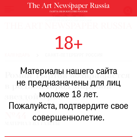
НОВОСТИ
18+
ВЫСТАВКИ
РЕСТАВРАЦИЯ
КАЛЕНДАРЬ
САНКТ-ПЕТЕРБУРГ РОССИЯ
КНИГИ
Материалы нашего сайта
ПО
Роман Тыртов возвращается
ПУТИ
не предназначены для лиц
в родной город мировой
РЕЙТИНГ
моложе 18 лет.
МУЗЕЕВ
звездой Эрте
РОСКОШЬ
Пожалуйста, подтвердите свое
№44
ПРИГЛАШЕНИЯ
совершеннолетие.
МАТЕРИАЛ ИЗ ГАЗЕТЫ