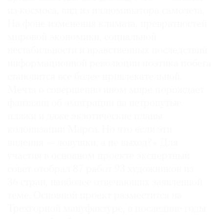
из космоса, вид из иллюминатора самолета.
На фоне изменения климата, превратностей
мировой экономики, социальной
нестабильности и нравственных последствий
©
информационной революции поэтика побега
2021
становится все более привлекательной.
The
Art
Мечта о совершенно ином мире порождает
Newspaper
фантазии об эмиграции на нетронутые
Russia
пляжи и даже экзотические планы
колонизации Марса. Но что если эти
видения — ловушки, а не выход?» Для
участия в основном проекте экспертный
совет отобрал 87 работ 93 художников из
36 стран, наиболее отвечающих заявленной
теме. Основной проект разместится на
Трехгорной мануфактуре, в последние годы