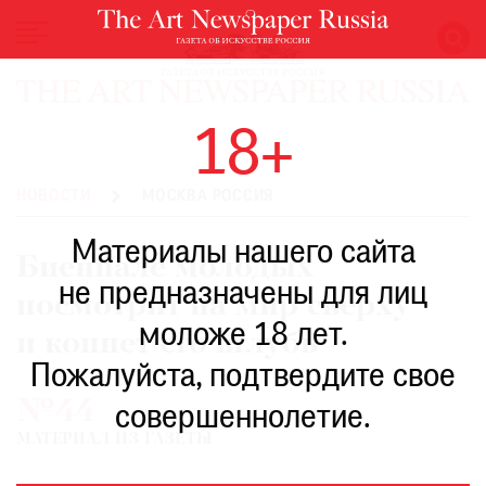
НОВОСТИ
18+
ВЫСТАВКИ
РЕСТАВРАЦИЯ
НОВОСТИ
МОСКВА РОССИЯ
КНИГИ
Материалы нашего сайта
ПО
Биеннале молодых
ПУТИ
не предназначены для лиц
посмотрит на мир сверху
РЕЙТИНГ
моложе 18 лет.
МУЗЕЕВ
и копнет его вглубь
РОСКОШЬ
Пожалуйста, подтвердите свое
№44
ПРИГЛАШЕНИЯ
совершеннолетие.
МАТЕРИАЛ ИЗ ГАЗЕТЫ