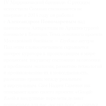
IV Марракешской биеннале. С русским
Где
искусством Самман сталкивается не
найти
газету
впервые: в 2014 году он работал
с
Александром Пономаревым
над
Контакты
павильоном Антарктиды на Архитектурной
редакции
биеннале в Венеции. Тема основного проекта
Авторы
Молодежной биеннале —
Глубоко внутри
.
Медиакит
Под этим словосочетанием скрывается
Mediakit
интерес куратора к происходящим в мире
процессам: текущему состоянию экономики
и проблемам экологии, развитию технологий
и проникновению их в повседневность,
размытию границ между реальным
и виртуальным. Сам Надим Самман так
описывает идею своего проекта: «
Google
Earth
и воздушные перелеты делают
привычным для нас „взгляд бога“ — снимки