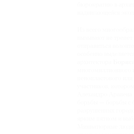
бюрократию в архите
надвигающейся экол
Из всего многообра
вызывают не трепет
отправиться волонт
особенно выделяетс
архитектора
Борис
многомиллионного п
пенопластового или 
участников, котором
Алехандро Аравена в
борьбы — борьбы с 
разрушенных городо
ярким пятном и выб
Миниатюрные люди-м