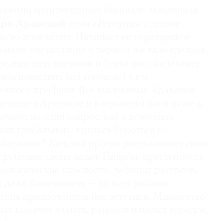
енеции архитектурной биеннале заявленная
дро Аравеной
тема «
Репортаж с линии
на во всей мощи. Начинает ее кураторское
енале: инсталляция в первом же зале сделана
предыдущей выставки и буквально заставляет
аба повисших над головой 14 км
ежного профиля. Все выбранные Аравеной
ленные в Арсенале и в основном павильоне в
вечают на один вопрос: как с помощью
иях глобального кризиса бороться со
блемами? Каждый проект рассказывает свою
 решение своих задач. Нищета, преступность,
кологические опасности, дефицит ресурсов,
 даже банальность — во всех работах
пция предпочтительнее эстетики. Множество
ых макетов зданий, районов и целых городов,