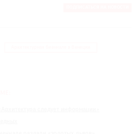
ПОДПИСАТЬСЯ НА НОВОСТИ
Архитектурная биеннале в Венеции
МЕ:
«Архитектура следует информации»
бедных
иеннале раздали «золотых львов»