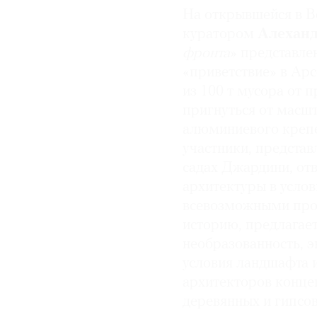
На открывшейся в В
© 2021 The Art Newspaper Russia
куратором
Алехан
фронта
» представле
«приветствие» в Арс
из 100 т мусора от 
пригнуться от масшт
алюминиевого креп
участники, представ
садах Джардини, от
архитектуры в услов
всевозможными про
историю, предлагает
необразованность, э
условия ландшафта и
архитекторов конце
деревянных и гипсов