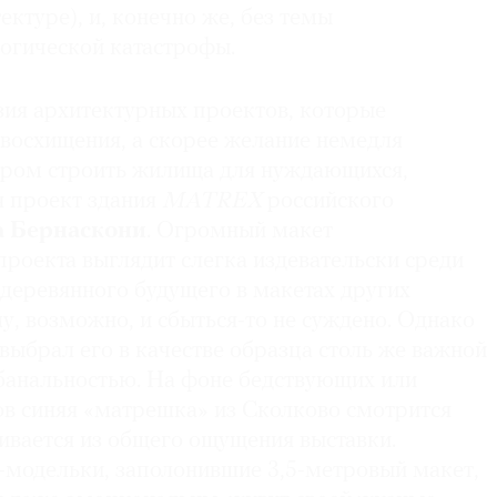
ктуре), и, конечно же, без темы
огической катастрофы.
зия архитектурных проектов, которые
 восхищения, а скорее желание немедля
ером строить жилища для нуждающихся,
я проект здания
MATREX
российского
а Бернаскони
. Огромный макет
роекта выглядит слегка издевательски среди
деревянного будущего в макетах других
у, возможно, и сбыться-то не суждено. Однако
ыбрал его в качестве образца столь же важной
банальностью. На фоне бедствующих или
в синяя «матрешка» из Сколково смотрится
ивается из общего ощущения выставки.
одельки, заполонившие 3,5-метровый макет,