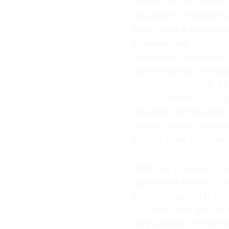
очень реалистичны 
работают, отдыхают
живописи в музейно
финансовой, но о бед
изобретает новые ви
материалами и подхо
своих масштабов.
M
пространство, где о
музеем, ресторанам
разнообразие заняти
в этом тоже борьба 
Интерес публики к 
проходом мимо — по
книгу о здании и ф
пластиковых людей 
визуальных эффекто