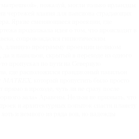
 «матрешкой», пожалуй, могли только ирландцы
ми чертежей здания для пансиона страдающих
ра. Яркие сменяющиеся проекции, где
ртежа продолжала идея о том, что происходит в
овека, сопровождался гипнотическим
а, длинную программу проекции целиком
, да и павильон, скрытый в переходе из одного
о-то пропускал по пути на Северную
а, где расположился грандиозный павильон
т
MATREX
, который пропустить было просто
т прямо в проходе, чуть ли не сразу после
орного зала» Аравены. Нельзя не признать, что
троек и архитектурных попыток спасти планету
хоть и немного из ряда вон, но надежды