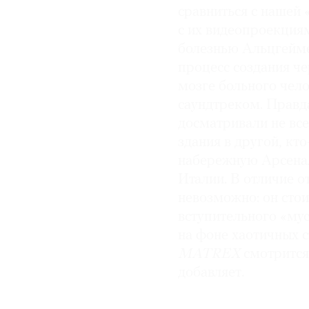
сравниться с нашей
с их видеопроекция
болезнью Альцгейме
процесс создания че
мозге больного чел
саундтреком. Правд
досматривали не все
здания в другой, кт
набережную Арсенал
Италии. В отличие о
невозможно: он стои
вступительного «мус
на фоне хаотичных с
MATREX
смотрится 
добавляет.