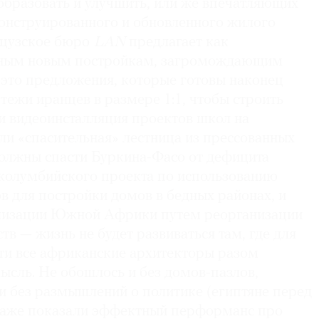
бразовать и улучшить, или же впечатляющих
онструированного и обновленного жилого
нцузское бюро
LAN
предлагает как
жным новым постройкам, загромождающим
 это предложения, которые готовы наконец
ртежи иранцев в размере 1:1, чтобы строить
и видеоинсталляция проектов школ на
ли «спасительная» лестница из прессованных
должны спасти Буркина-Фасо от дефицита
 колумбийского проекта по использованию
в для постройки домов в бедных районах, и
лизации Южной Африки путем реорганизации
тв — жизнь не будет развиваться там, где для
чти все африканские архитекторы разом
ысль. Не обошлось и без домов-пазлов,
и без размышлений о политике (египтяне перед
даже показали эффектный перформанс про