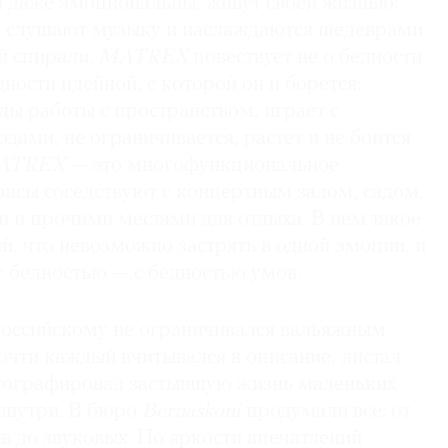
и даже эмоциональны, живут своей жизнью:
, слушают музыку и наслаждаются шедеврами
й спирали.
MATREX
повествует не о бедности
ности идейной, с которой он и борется:
ды работы с пространством, играет с
дами, не ограничивается, растет и не боится
ATREX
— это многофункциональное
фисы соседствуют с концертным залом, садом,
и и прочими местами для отдыха. В нем такое
й, что невозможно застрять в одной эмоции, и
с бедностью — с бедностью умов.
российскому не ограничивался вальяжным
чти каждый вчитывался в описание, листал
отографировал застывшую жизнь маленьких
внутри. В бюро
Bernaskoni
продумали все: от
в до звуковых. По яркости впечатлений