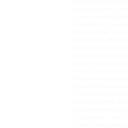
которые можно прео
размеров макет рек
дома, который фра
альтернативу нену
пространство, — всё
найти спрос. Это че
быстро и дешево, ил
открытом воздухе, и
опилок, которые и 
жилья. Та же цель у
бамбуковых каркасо
проекта декримина
городских пространс
нее нет условий, по
поддерживают эту м
популярных в Азии, 
своим павильоном 