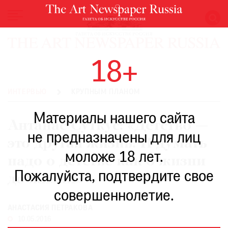
НОВОСТИ
18+
ВЫСТАВКИ
РЕСТАВРАЦИЯ
ИНТЕРВЬЮ
КРУПНЫМ ПЛАНОМ
КНИГИ
Материалы нашего сайта
ПО
Антанас Суткус: «Детство —
ПУТИ
не предназначены для лиц
это другая жизнь. И думать
РЕЙТИНГ
моложе 18 лет.
МУЗЕЕВ
надо о детстве как о жизни
РОСКОШЬ
Пожалуйста, подтвердите свое
до жизни»
ПРИГЛАШЕНИЯ
совершеннолетие.
АНАСТАСИЯ ПЕТРАКОВА
10.05.2016