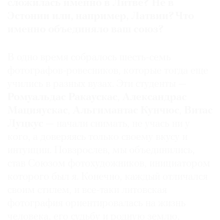
сложилась именно в Литве? Не в
Где
Эстонии или, например, Латвии? Что
найти
именно объединяло ваш союз?
газету
Контакты
В одно время собралось шесть-семь
редакции
фотографов-ровесников, которые тогда еще
Авторы
учились в разных вузах. Эти студенты —
Медиакит
Ромуальдас Ракаускас
,
Александрас
Mediakit
Мацияускас
,
Альгимантас Кунчюс
,
Витас
Луцкус
— начали снимать, не учась ни у
кого, а доверяясь только своему вкусу и
интуиции. Повзрослев, мы объединились,
став Союзом фотохудожников, инициатором
которого был я. Конечно, каждый отличался
своим стилем, и все-таки литовская
фотография ориентировалась на жизнь
человека, его судьбу и родную землю,