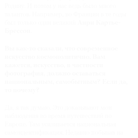
Родину. И потом у нас ведь было много
талантов. Например, во Франции в те годы
был только один великий
Анри
Картье-
Брессон
.
©
2021
The
Вы как-то сказали, что современное
Art
искусство космополитично. Вам
Newspaper
кажется, искусство, в частности
Russia
фотография, должно оставаться
национальным, самобытным? Если да,
то почему?
Да, я так думаю. Это доказывают мои
наблюдения во время путешествий по
Европе. Там усиливается национальная
самоидентификация. Недавно побывав на