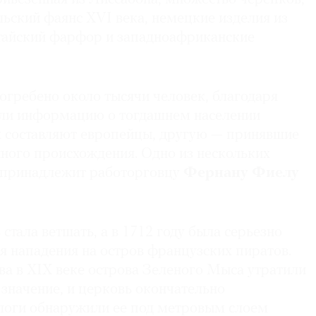
льский фаянс XVI века, немецкие изделия из
тайский фарфор и западноафриканские
огребено около тысячи человек, благодаря
ли информацию о тогдашнем населении
их составляют европейцы, другую — принявшие
иного происхождения. Одно из нескольких
 принадлежит работорговцу
Фернану Фиелу
 стала ветшать, а в 1712 году была серьезно
я нападения на остров французских пиратов.
ва в XIX веке острова Зеленого Мыса утратили
значение, и церковь окончательно
логи обнаружили ее под метровым слоем