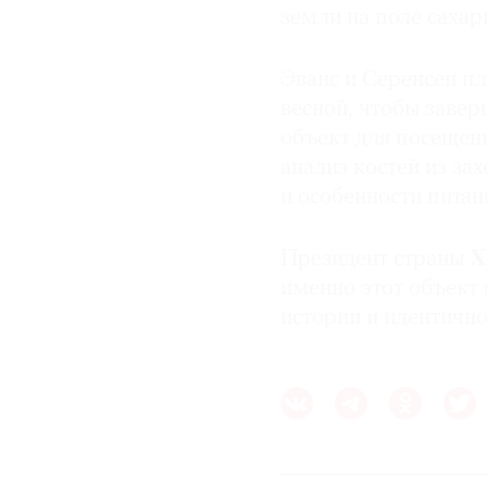
земли на поле сахар
Эванс и Серенсен п
весной, чтобы заве
объект для посещен
анализ костей из за
и особенности пита
Президент страны
Х
именно этот объект
истории и идентично