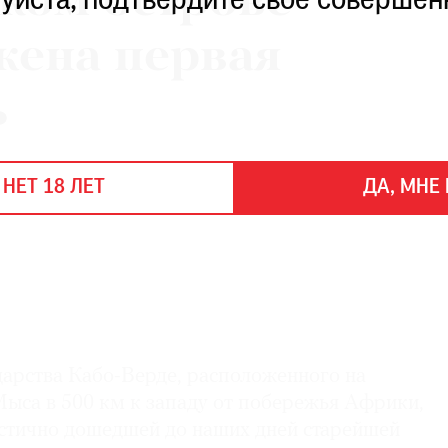
ком острове
уйста, подтвердите свое совершен
жена первая
ь
 НЕТ 18 ЛЕТ
ДА, МНЕ 
дарства Кабо-Верде, расположенного на
Мыса в 500 км к западу от побережья Африки,
астично дошедшей до наших дней старейшей