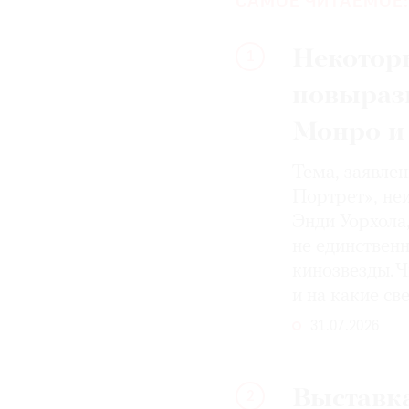
САМОЕ ЧИТАЕМОЕ:
Некотор
1
повыраз
Монро и
Тема, заявле
Портрет», не
Энди Уорхола
не единствен
кинозвезды. Ч
и на какие с
31.07.2026
Выставка
2