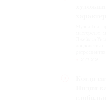
художни
характе
Музей Тейт п
мастерство, 
Джеймса Уист
лондонская вы
ретроспектив
29.07.2026
Когда си
3
Индия к
глобаль