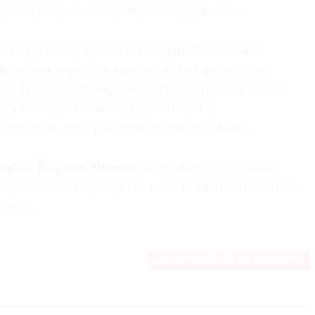
ного тростника и манговых деревьев.
ланируют вернуться в Сидади-Велья этой
ршить консервационные работы и открыть
ия. Также будет проведен изотопный и ДНК-
хоронения, чтобы определить расу
ния людей, которым они принадлежали.
орхе-Карлос Фонеска
сказал, что отныне
 играет ключевую роль «для понимания нашей
сти».
ПОДПИСАТЬСЯ НА НОВОСТИ