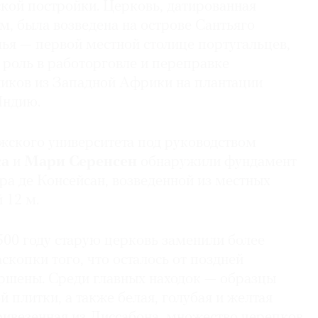
ской постройки. Церковь, датированная
, была возведена на острове Сантьяго
ья — первой местной столице португальцев,
роль в работорговле и переправке
иков из Западной Африки на плантации
Индию.
ского университета под руководством
са
и
Мари Серенсен
обнаружили фундамент
ра де Консейсан, возведенной из местных
 12 м.
500 году старую церковь заменили более
копки того, что осталось от поздней
ершены. Среди главных находок — образцы
 плитки, а также белая, голубая и желтая
ривезенная из Лиссабона, множество черепков,