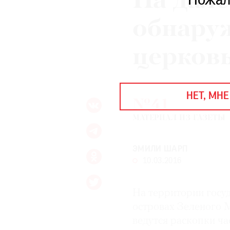
На дале
Пожал
ЕЖЕГОДНАЯ ПРЕМИЯ
КИНОФЕСТИВАЛЬ
обнару
церков
Подписаться на новости
Подписаться на газету
НЕТ, МНЕ
Где найти газету
№41
МАТЕРИАЛ ИЗ ГАЗЕТЫ
Контакты редакции
Авторы
Медиакит
Mediakit
ЭМИЛИ ШАРП
10.03.2016
На территории госу
островах Зеленого 
ведутся раскопки ч