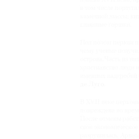
в том числе португа
каменной массы, ки
глиняные горшки.
Под полом церкви п
чему ученые получи
острова. Часть из н
христианство люди 
именных надгробий
де Луго
.
В XVII веке церковь
повреждена во врем
После отмены рабст
свое экономическое 
разрушилась. Архео