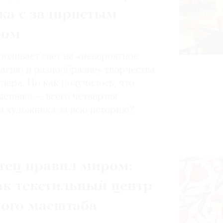
ка с задиристым
ром
роливает свет на «невероятное
магию и разнообразие» творчества
лера. Но как получилось, что
ставка — всего четвертая
а художника за всю историю?
тец правил миром:
ак текстильный центр
ного масштаба