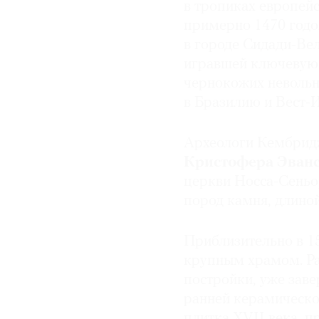
в тропиках европей
© 2021 The Art Newspaper Russia
примерно 1470 годом
в городе Сидади-Вел
игравшей ключевую 
чернокожих невольн
в Бразилию и Вест-
Археологи Кембридж
Кристофера Эван
церкви Носса-Сеньо
пород камня, длиной
Приблизительно в 1
крупным храмом. Рас
постройки, уже зав
ранней керамической
плитка XVII века, п