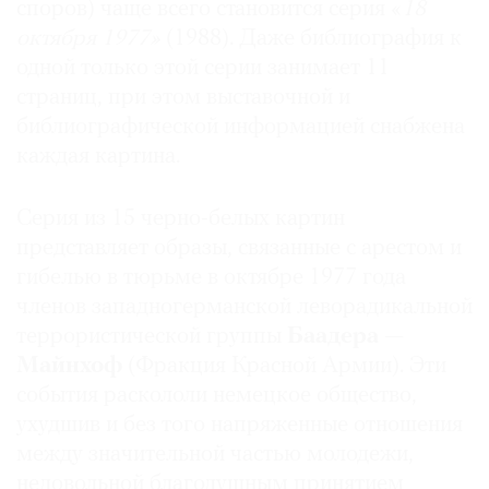
споров) чаще всего становится серия «
18
октября 1977»
(1988). Даже библиография к
одной только этой серии занимает 11
страниц, при этом выставочной и
библиографической информацией снабжена
каждая картина.
Серия из 15 черно-белых картин
представляет образы, связанные с арестом и
гибелью в тюрьме в октябре 1977 года
членов западногерманской леворадикальной
террористической группы
Баадера —
Майнхоф
(Фракция Красной Армии). Эти
события раскололи немецкое общество,
ухудшив и без того напряженные отношения
между значительной частью молодежи,
недовольной благодушным принятием