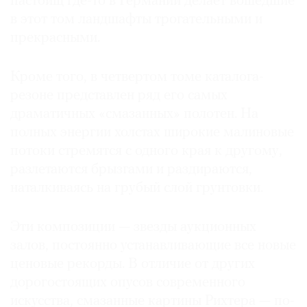
пастбищ где-то в Германии делает вошедшие
в этот том ландшафты трогательными и
прекрасными.
©
Кроме того, в четвертом томе каталога-
2021
резоне представлен ряд его самых
The
драматичных «смазанных» полотен. На
Art
полных энергии холстах широкие малиновые
Newspaper
потоки стремятся с одного края к другому,
Russia
разлетаются брызгами и раздираются,
наталкиваясь на грубый слой грунтовки.
Эти композиции — звезды аукционных
залов, постоянно устанавливающие все новые
ценовые рекорды. В отличие от других
дорогостоящих опусов современного
искусства, смазанные картины Рихтера — по-