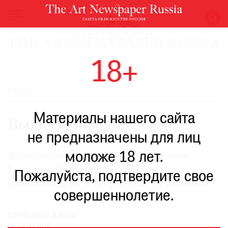
НОВОСТИ
18+
ВЫСТАВКИ
РЕСТАВРАЦИЯ
КНИГИ
КНИГИ
Материалы нашего сайта
ПО
Выше злобы дня
ПУТИ
не предназначены для лиц
РЕЙТИНГ
моложе 18 лет.
МУЗЕЕВ
В очередном томе каталога-резоне
Герхарда Рихтера можно увидеть
РОСКОШЬ
Пожалуйста, подтвердите свое
важный сдвиг в творчестве художника
ПРИГЛАШЕНИЯ
совершеннолетие.
АЛЕКСАНДР АДАМС
04.03.2016