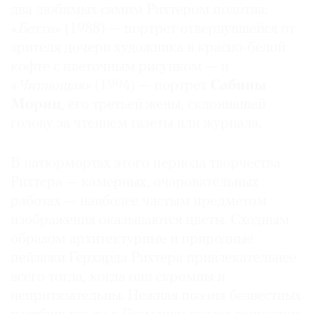
два любимых самим Рихтером полотна:
Где
«
Бетти»
(1988) — портрет отвернувшейся от
найти
газету
зрителя дочери художника в красно-белой
кофте с цветочным рисунком — и
Контакты
«
Читающая»
(1994) — портрет
Сабины
редакции
Мориц
, его третьей жены, склонившей
Авторы
голову за чтением газеты или журнала.
Медиакит
Mediakit
В натюрмортах этого периода творчества
Рихтера — камерных, очаровательных
работах — наиболее частым предметом
изображения оказываются цветы. Сходным
образом архитектурные и природные
пейзажи Герхарда Рихтера привлекательнее
всего тогда, когда они скромны и
непритязательны. Нежная поэзия безвестных