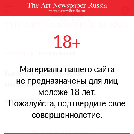
НОВОСТИ
18+
ВЫСТАВКИ
РЕСТАВРАЦИЯ
НОВОСТИ
МОСКВА РОССИЯ
КНИГИ
Материалы нашего сайта
ПО
Казус Серова. Как
ПУТИ
не предназначены для лиц
подсчитать «отрадное»
РЕЙТИНГ
моложе 18 лет.
МУЗЕЕВ
РОСКОШЬ
МИХАИЛ БОДЕ
Пожалуйста, подтвердите свое
17.02.2016
ПРИГЛАШЕНИЯ
совершеннолетие.
Выставку
Валентина Серова
в