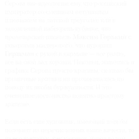
Серова вне идеологии: ему что российский
император со смешным петушиным
плюмажем на датской треуголке или в
заломленной набекрень кубанке, что
пролетарский писатель
Максим
Горький
с
ухватками мастерового, что нувориш
Гиршман
с рукой в кармане — все равно,
все на свой лад хороши. Наконец, живопись и
графика Серова просто красивы, сколько бы
ироничные критики ни прохаживались по
поводу их якобы буржуазности. И это
очевидное достоинство понятно простому
зрителю.
Если есть еще художник, имеющий хотя бы
половину из перечисленных выше качеств, то
на его выставку, как кажется, народ валом