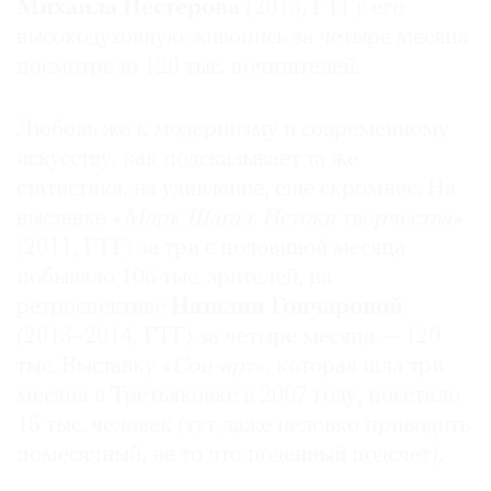
Михаила Нестерова
(2013, ГТГ): его
высокодуховную живопись за четыре месяца
посмотрело 120 тыс. почитателей.
Любовь же к модернизму и современному
искусству, как подсказывает та же
статистика, на удивление, еще скромнее. На
выставке «
Марк Шагал. Истоки творчества»
(2011, ГТГ) за три с половиной месяца
побывало 106 тыс. зрителей, на
ретроспективе
Наталии Гончаровой
(2013–2014, ГТГ) за четыре месяца — 120
тыс. Выставку «
Соц-арт
», которая шла три
месяца в Третьяковке в 2007 году, посетило
15 тыс. человек (тут даже неловко приводить
помесячный, не то что поденный подсчет).