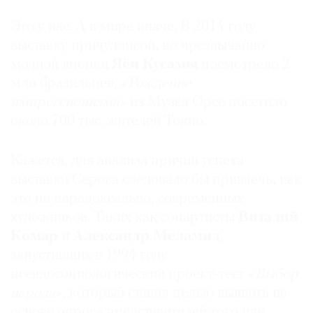
Это у нас. А в мире иначе. В 2014 году
выставку причудливой, но чрезвычайно
модной японки
Яёи Кусамы
посмотрело 2
млн бразильцев, «
Рождение
импрессионизма»
из Музея Орсе посетило
около 700 тыс. жителей Токио.
Кажется, для анализа причин успеха
выставки Серова следовало бы привлечь, как
это ни парадоксально, современных
художников. Таких как соцартисты
Виталий
Комар
и
Александр Меламид
,
запустивших в 1994 году
псевдосоциологический проект-тест «
Выбор
народа
», который ставил целью выявить на
основе опроса представителей того или