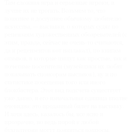
Там сложная игра и серьезные игроки, и
Где
лучше их не трогать. Возьмем то, что
найти
газету
понятнее и доступнее обычному любителю
искусства, — выставки, о которых судят по
Контакты
рецензиям художественных обозревателей (с
редакции
этим, правда, сейчас не очень-то считаются,
Авторы
да и рецензентов кот наплакал), по книгам
Медиакит
отзывов, в которые пишут как простые, так и
Mediakit
почетные посетители (музейщики их любят
показывать спонсорам выставок), ну и по
статистике посещения того или иного
блокбастера. Этот вид подсчета существует
уже давно, и его изначальная единица вполне
очевидна: это проданный билет на выставку.
И хотя здесь, казалось бы, все ясно и
прозрачно, но ведь порой к любой
бухгалтерии могут появиться вопросы.