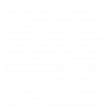
Пример из истории: с трудом верится в то,
что так называемую прощальную выставку
картин из Дрезденской галереи в
©
Государственном музее изобразительных
2021
The
искусств им. А.С.Пушкина в 1955 году за три
Art
с половиной месяца посетили 1,2 млн
Newspaper
зрителей. Получается по более чем 300 тыс.
Russia
человек в месяц — но такого ежемесячного
половодья и сейчас не выдержит музей на
Волхонке (напомним: в 1981 году в ГМИИ на
выставке «
Москва — Париж
» за четыре
месяца стояния плотной очереди побывало
655 тыс. зрителей, а «
Москва — Берлин
» в
1996 году приняла за три месяца и того
меньше — 300 тыс.). При этом получается,