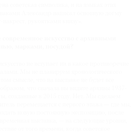
а советская символика, и на языках этих
наками Александр написал основную догму
т-накрест, рукоятками книзу».
е современное искусство с архивными
лью, марками, посудой?
кусство не вступает ни в какое противоречие
алами. Мы не планируем хронологического
том смысле, что на выставке не будет все
образом, что сначала вы видите архивы 1937-
ты, созданные в 2015 году. Нет. Мы сделаем
ритель перемещается с первого этажа — где мы,
создать новую постоянную экспозицию, после
 временная выставка, — на следующие уровни,
ствие от того времени, когда советское