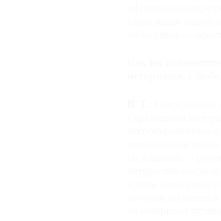
официально запрещен
стран выцветшими з
этого стиля — «крес
Как вы совместит
историями, с мебе
В. Т.:
Cовременное ис
с архивными матери
экспонирования — в 
организовано таким 
го, а дальше — рабо
интереснее: когда з
кстати, планируем 
того как закончится
он совершает путеше