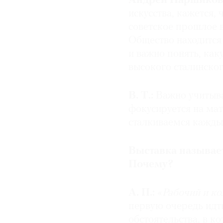
Андрей Паршиков
искусства, кажется,
советское прошлое 
Общество находится 
и важно понять, как
высокого сталинског
В. Т.:
Важно учитыва
фокусируется на мат
сталкиваемся каждый
Выставка называет
Почему?
А. П.:
«
Рабочий и ко
первую очередь идт
обстоятельства, в ко