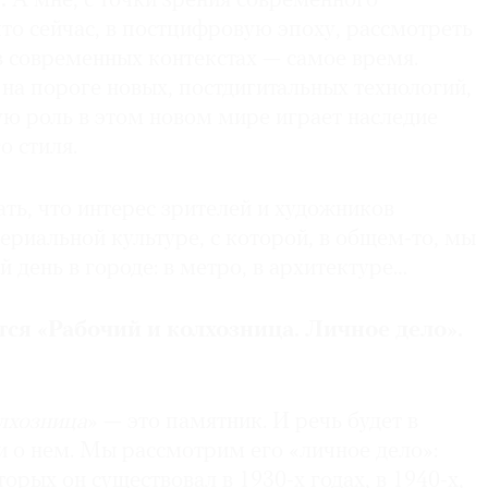
:
А мне, с точки зрения современного
 что сейчас, в постцифровую эпоху, рассмотреть
в современных контекстах — самое время.
на пороге новых, постдигитальных технологий,
ую роль в этом новом мире играет наследие
о стиля.
ть, что интерес зрителей и художников
ериальной культуре, с которой, в общем-то, мы
 день в городе: в метро, в архитектуре…
ся «Рабочий и колхозница. Личное дело».
лхозница
» — это памятник. И речь будет в
и о нем. Мы рассмотрим его «личное дело»:
торых он существовал в 1930-х годах, в 1940-х,