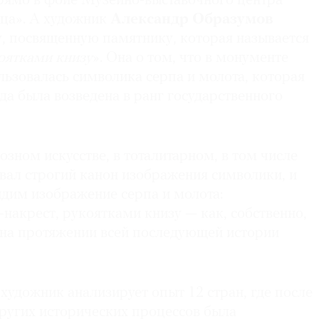
рямо в фойе Музейно-выставочного центра
ица». А художник
Александр Образумов
у, посвященную памятнику, которая называется
оятками книзу
». Она о том, что в монументе
ьзовалась символика серпа и молота, которая
ода была возведена в ранг государственного
озном искусстве, в тоталитарном, в том числе
вал строгий канон изображения символики, и
идим изображение серпа и молота:
-накрест, рукоятками книзу — как, собственно,
 на протяжении всей последующей истории
художник анализирует опыт 12 стран, где после
других исторических процессов была