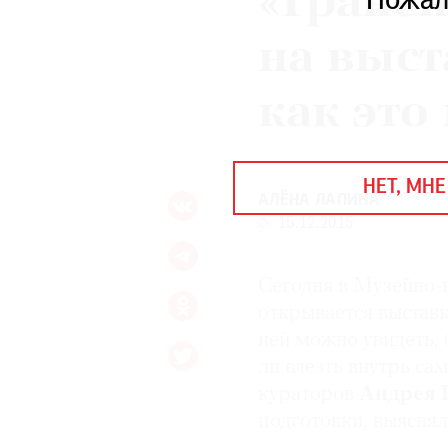
«Гранен
Пожал
ЕЖЕГОДНАЯ ПРЕМИЯ
КИНОФЕСТИВАЛЬ
на выст
как это
Подписаться на новости
Подписаться на газету
НЕТ, МНЕ
Где найти газету
АЛЁНА ЛАПИНА
15.12.2015
Контакты редакции
Авторы
Медиакит
Mediakit
Сегодня в Музейно
открывается выставк
ней можно увидеть, 
ли влезть внутрь с
кураторов
Андрея
подготовки, выясня