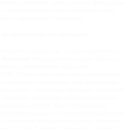
личные документы, письма, марки, фотографии
, позволяющий воссоздать ощущение эпохи.
работ современных художников.
 их специально для выставки?
пециально. Одна из них — работа российской
и Вициной
. Она продолжает серию «
Песня о
ачинала для выставки в «Круговой
ДНХ. Для нас она делает четыре живописных
е новую работу представит
Аня Шестакова
.
нсталляцию — выпустила виниловые пластинки,
 «звучание» технологии создания памятника —
ной сварки тонких листов облицовки из
 внутренним каркасом. Затем звукорежиссер из
ел ее в некий танцевальный ремикс, который