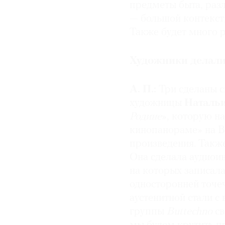
предметы быта, раз
— большой контекст
Также будет много 
Художники делали
А. П.:
Три сделаны с
художницы
Наталь
Родине
», которую н
кинопанораме» на В
произведения. Такж
Она сделала аудиои
на которых записала
односторонней точеч
аустенитной стали с
группы
Buttechno
св