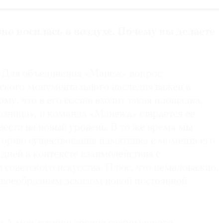
но носилась в воздухе. Почему вы делаете
Для объединения «Манеж» вопрос
ского монументального наследия важен в
му, что в его состав входит такая площадка,
озница», и команда «Манежа» старается ее
вести на новый уровень. В то же время мы
сторию существования памятника c момента его
 дней в контексте взаимодействия с
советского искусства. Плюс, что немаловажно,
 своеобразным эскизом новой постоянной