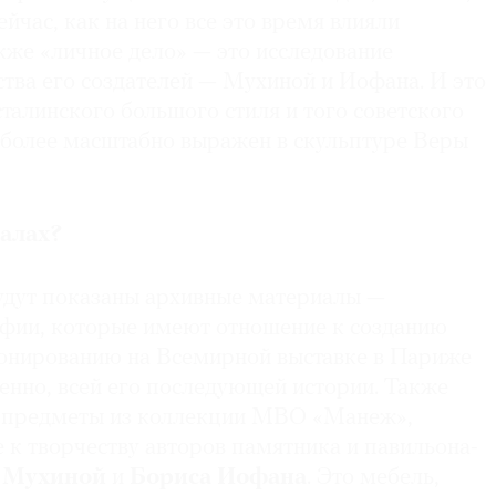
сейчас, как на него все это время влияли
кже «личное дело» — это исследование
тва его создателей — Мухиной и Иофана. И это
сталинского большого стиля и того советского
иболее масштабно выражен в скульптуре Веры
залах?
удут показаны архивные материалы —
фии, которые имеют отношение к созданию
понированию на Всемирной выставке в Париже
твенно, всей его последующей истории. Также
е предметы из коллекции МВО «Манеж»,
к творчеству авторов памятника и павильона-
 Мухиной
и
Бориса Иофана
. Это мебель,