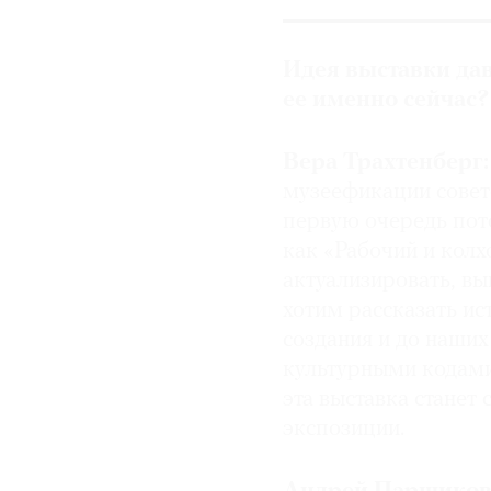
© 2021 The Art Newspaper Russia
Идея выставки дав
ее именно сейчас?
Вера Трахтенберг:
музеефикации совет
первую очередь пото
как «Рабочий и колх
актуализировать, вы
хотим рассказать и
создания и до наших
культурными кодами 
эта выставка станет
экспозиции.