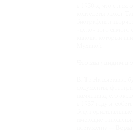
в 1950-х, что с ним 
контексты эпохи. Та
биографий и творчес
«дело» того самого 
канона, который на
Мухиной.
Что мы увидим в 
В. Т.:
На выставке б
документы, фотогра
памятника, его экс
в 1937 году и, собс
будут оригинальны
имеющие отношение 
постамента —
Веры