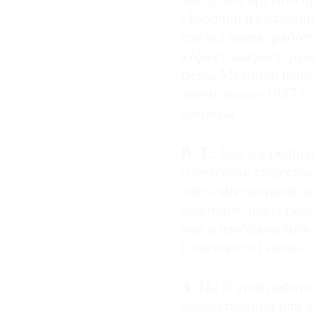
мы будем крутить п
«Рабочий и колхозн
сделал новую работ
«
Крест-накрест, рук
Веры Мухиной испол
затем, после 1937 г
символа.
В. Т.:
Как и в религи
советском, существо
здесь мы впервые в
действительно крест
они и изображались
Советского Союза.
А. П.:
В этой работе 
десоветизации или 