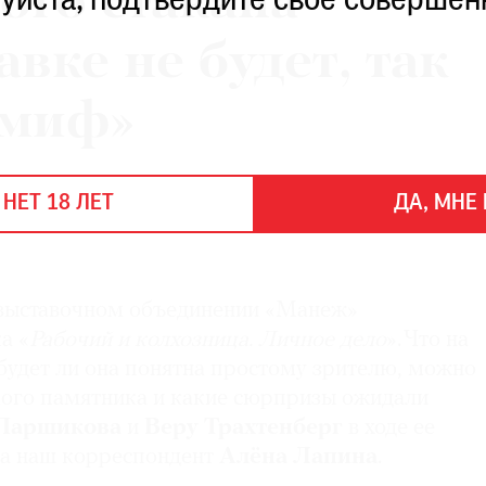
ого стакана
уйста, подтвердите свое совершен
авке не будет, так
 миф»
 НЕТ 18 ЛЕТ
ДА, МНЕ 
-выставочном объединении «Манеж»
а «
Рабочий и колхозница. Личное дело
». Что на
будет ли она понятна простому зрителю, можно
амого памятника и какие сюрпризы ожидали
 Паршикова
и
Веру Трахтенберг
в ходе ее
ла наш корреспондент
Алёна Лапина
.