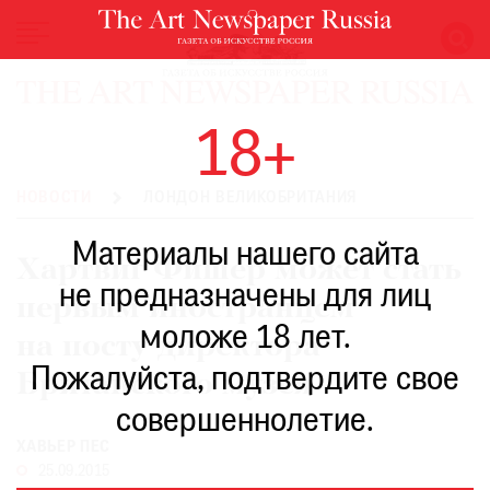
НОВОСТИ
18+
ВЫСТАВКИ
РЕСТАВРАЦИЯ
НОВОСТИ
ЛОНДОН ВЕЛИКОБРИТАНИЯ
КНИГИ
Материалы нашего сайта
ПО
Хартвиг Фишер может стать
ПУТИ
не предназначены для лиц
первым иностранцем
РЕЙТИНГ
моложе 18 лет.
МУЗЕЕВ
на посту директора
РОСКОШЬ
Пожалуйста, подтвердите свое
Британского музея
ПРИГЛАШЕНИЯ
совершеннолетие.
ХАВЬЕР ПЕС
25.09.2015