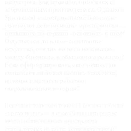
индустрии
,
как правило
,
относится к
заброшенным производствам
.
Однако в
Уральской индустриальной биеннале
участвуют действующие предприятия —
применим ли термин «освоение» к ним
?
Ощущается ли какое
-
то влияние
искусства
,
отклик на него на заводах
между биеннале
,
в обыденном режиме
?
Если сформулировать еще точнее
,
то
возникает ли новая память этих мест
,
начинает ли здесь работать
сверхновейшая история
?
Исследовательской темой II Биеннале было
«применение» — нас особенно интересует
анализ общественных пространств,
используемых не по их первоначальному