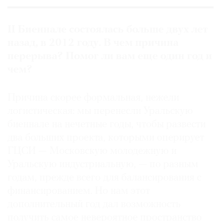
Где
найти
II Б
иеннале состоялась больше двух лет
газету
назад
,
в
2012
году
.
В чем причина
Контакты
перерыва?
П
омог ли вам еще один год и
редакции
чем
?
Авторы
Медиакит
Причина скорее формальная, нежели
Mediakit
логистическая: мы перенесли Уральскую
биеннале на нечетные годы, чтобы развести
два больших проекта, которыми оперирует
ГЦСИ — Московскую молодежную и
Уральскую индустриальную, — по разным
годам, прежде всего для балансирования с
финансированием. Но нам этот
дополнительный год дал возможность
получить самое невероятное пространство