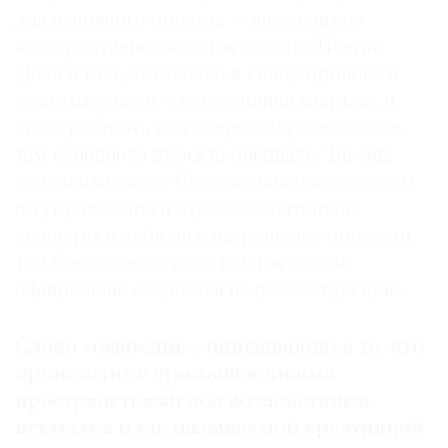
для основного проекта — знаменитую
конструктивистскую гостиницу «Исеть».
Дело в том, что только в конце прошлого
года мы узнали, что гостиница закрыта, и
©
стали работать над вопросом размещения
2021
там основного проекта биеннале. Так мы
The
познакомились с Федеральным агентством
Art
Newspaper
по управлению и охране памятников
Russia
культуры и добились разрешения провести
там биеннале до того, как гостиница
официально закроется на реконструкцию.
Слово «освоение»
,
описывающее то
,
что
происходит с промышленными
пространствами под воздействием
искусства и так называемой креативной