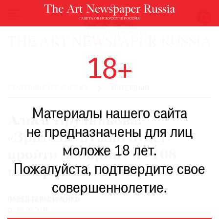
НОВОСТИ
18+
ВЫСТАВКИ
РЕСТАВРАЦИЯ
ЕКАТЕРИНБУРГ РОССИЯ
ИНТЕРВЬЮ
КНИГИ
Материалы нашего сайта
ПО
Алиса Прудникова:
ПУТИ
не предназначены для лиц
«Зрителю нужно будет
РЕЙТИНГ
моложе 18 лет.
МУЗЕЕВ
пройти лабиринт из 108
РОСКОШЬ
Пожалуйста, подтвердите свое
номеров на 10 этажах»
ПРИГЛАШЕНИЯ
совершеннолетие.
ПАВЕЛ ГЕРАСИМЕНКО
06.09.2015