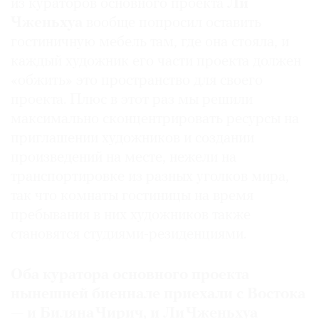
из кураторов основного проекта
Ли
Чженьхуа
вообще попросил оставить
гостиничную мебель там, где она стояла, и
каждый художник его части проекта должен
«обжить» это пространство для своего
проекта. Плюс в этот раз мы решили
максимально сконцентрировать ресурсы на
приглашении художников и создании
произведений на месте, нежели на
транспортировке из разных уголков мира,
так что комнаты гостиницы на время
пребывания в них художников также
становятся студиями-резиденциями.
Оба куратора основного проекта
нынешней биеннале приехали с Востока
— и Биляна Чирич
,
и Ли Чженьхуа