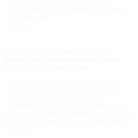
получилось, что лондонская выставка —
всего четвертая ретроспектива художника
за всю историю?
29.07.2026
Когда ситец правил миром:
Индия как текстильный центр
глобального масштаба
В доколониальные времена бесценный
индийский узорчатый текстиль считался
«экспортным золотом». Этой эпохе
посвящен каталог коллекции Каруна Такара,
не только демонстрирующий красоту узоров,
но и погружающий в исторический контекст
31.07.2026