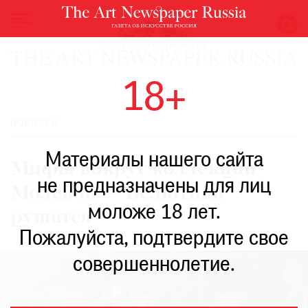
НОВОСТИ
18+
ВЫСТАВКИ
РЕСТАВРАЦИЯ
НОВОСТИ
КНИГИ
Материалы нашего сайта
ПО
Мифы вокруг коллекции
ПУТИ
не предназначены для лиц
Молевой — Белютина
РЕЙТИНГ
моложе 18 лет.
МУЗЕЕВ
рушатся
РОСКОШЬ
Пожалуйста, подтвердите свое
ПРИГЛАШЕНИЯ
совершеннолетие.