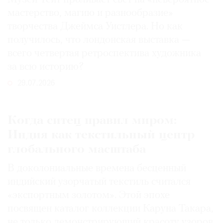
мастерство, магию и разнообразие»
творчества Джеймса Уистлера. Но как
получилось, что лондонская выставка —
всего четвертая ретроспектива художника
за всю историю?
29.07.2026
Когда ситец правил миром:
Индия как текстильный центр
глобального масштаба
В доколониальные времена бесценный
индийский узорчатый текстиль считался
«экспортным золотом». Этой эпохе
посвящен каталог коллекции Каруна Такара,
не только демонстрирующий красоту узоров,