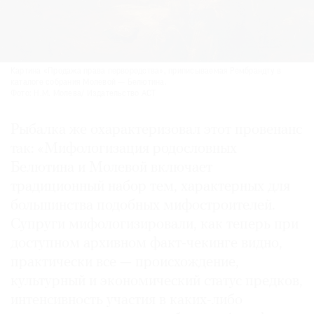
Картина «Продажа права первородства», приписываемая Рембрандту в
каталоге собрания Молевой — Белютина.
Фото: Н.М. Молева/ Издательство АСТ
Рыбалка же охарактеризовал этот провенанс
так: «Мифологизация родословных
Белютина и Молевой включает
традиционный набор тем, характерных для
большинства подобных мифостроителей.
Супруги мифологизировали, как теперь при
доступном архивном факт-чекинге видно,
практически все — происхождение,
культурный и экономический статус предков,
интенсивность участия в каких-либо