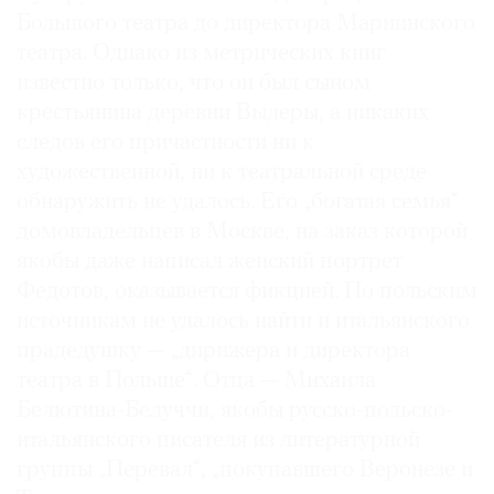
Большого театра до директора Мариинского
театра. Однако из метрических книг
известно только, что он был сыном
крестьянина деревни Выдеры, а никаких
следов его причастности ни к
художественной, ни к театральной среде
обнаружить не удалось. Его „богатая семья“
домовладельцев в Москве, на заказ которой
якобы даже написал женский портрет
Федотов, оказывается фикцией. По польским
источникам не удалось найти и итальянского
прадедушку — „дирижера и директора
театра в Польше“. Отца — Михаила
Белютина-Белуччи, якобы русско-польско-
итальянского писателя из литературной
группы „Перевал“, „покупавшего Веронезе и