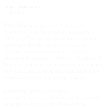
Где
СОФЬЯ БАГДАСАРОВА
найти
22.06.2026
газету
Нина Молева, искусствовед и вдова
Контакты
художника Элия Белютина, скончалась в
редакции
2024 году. Ее смерть привлекла огромное
Авторы
внимание прессы, заголовки гласили:
Медиакит
«Коллекция искусства ценой в $2 млрд
Mediakit
завещана Владимиру Путину», «Леонардо да
Винчи из московской квартиры» и так далее.
Спустя полтора года флер сенсации вокруг
этого собрания начинает развеиваться.
Гигантская сумма, в которую
предположительно оценивается коллекция,
известна со слов Молевой и ее мужа,