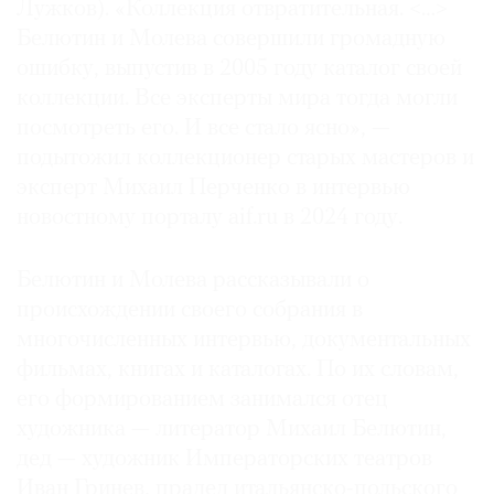
Лужков). «Коллекция отвратительная. <…>
Белютин и Молева совершили громадную
ошибку, выпустив в 2005 году каталог своей
коллекции. Все эксперты мира тогда могли
посмотреть его. И все стало ясно», —
подытожил коллекционер старых мастеров и
эксперт Михаил Перченко в интервью
новостному порталу aif.ru в 2024 году.
Белютин и Молева рассказывали о
происхождении своего собрания в
многочисленных интервью, документальных
фильмах, книгах и каталогах. По их словам,
его формированием занимался отец
художника — литератор Михаил Белютин,
дед — художник Императорских театров
Иван Гринев, прадед итальянско-польского