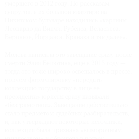
умершего в 2012 году. По рассказам
супругов, в их большой квартире на
Никитском бульваре находились «картины
Леонардо да Винчи, Рубенса, Веласкеса,
©
Веронезе, Йорданса, Кранаха и так далее».
2021
The
Молева написала это завещание сразу после
Art
смерти Элия Белютина, еще в 2013 году —
Newspaper
тогда это тоже широко освещалось в прессе,
Russia
причем формулировку «передать
коллекцию государству в лице ее
президента» юристы сразу называли
«безграмотной». Завещание действительно
стало предметом судебных разбирательств,
и, как утверждают некоторые источники,
коллекция была признана «выморочным
имуществом» и обращена в пользу