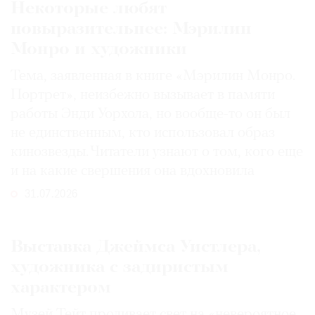
Некоторые любят
повыразительнее: Мэрилин
Монро и художники
Тема, заявленная в книге «Мэрилин Монро.
Портрет», неизбежно вызывает в памяти
работы Энди Уорхола, но вообще-то он был
не единственным, кто использовал образ
кинозвезды. Читатели узнают о том, кого еще
и на какие свершения она вдохновила
31.07.2026
Выставка Джеймса Уистлера,
художника с задиристым
характером
Музей Тейт проливает свет на «невероятное