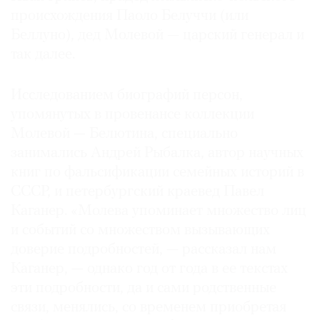
происхождения Паоло Белуччи (или
Беллуно), дед Молевой — царский генерал и
так далее.
Исследованием биографий персон,
упомянутых в провенансе коллекции
Молевой — Белютина, специально
занимались Андрей Рыбалка, автор научных
книг по фальсификации семейных историй в
СССР, и петербургский краевед Павел
Каганер. «Молева упоминает множество лиц
и событий со множеством вызывающих
доверие подробностей, — рассказал нам
Каганер, — однако год от года в ее текстах
эти подробности, да и сами родственные
связи, менялись, со временем приобретая