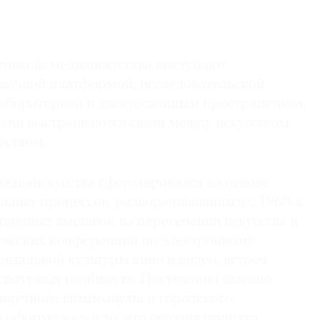
стивали медиаискусства выступают
вочной платформой, исследовательской
лабораторией и дискуссионным пространством,
ени выстраиваются связи между искусством,
еством.
едиаискусства сформировался на основе
льных процессов, разворачивавшихся с 1960-х
нгардных выставок на пересечении искусства и
ических конференций по электронному
ентальной культуры кино и видео, встреч
ультурных сообществ. Постепенно именно
 научного симпозиума и городского
 оформилось в то, что сегодня принято