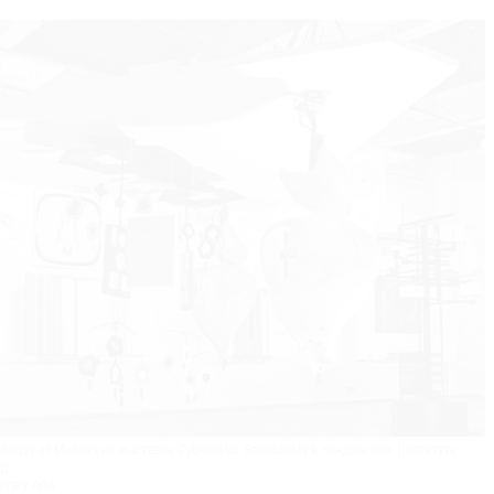
loquy of Mobiles на выставке Cybernetic Serendipity в лондонском Институте
у.
orary Arts