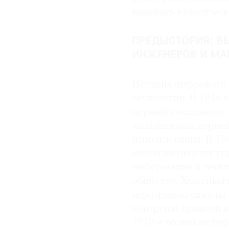
называть классичес
ПРЕДЫСТОРИЯ: В
ИНЖЕНЕРОВ И М
История цифрового и
технологий. В 1946 
первый компьютер, 
запатентован первы
использования. В 19
закономерностях упр
информации в техни
обществе. Холодная 
неразрывно связана
контроля) привели к
1970-е возникли пе