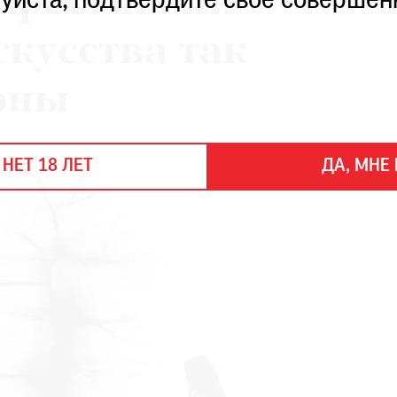
 фестивали
уйста, подтвердите свое совершен
кусства так
рны
 НЕТ 18 ЛЕТ
ДА, МНЕ 