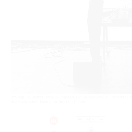
© 2021 The Art Newspaper Russia
Amiangelika. Аудиовизуальный перформанс «Черное солнце». Фестиваль Int
Фото: Анастастия Коновалова/Intervals Festival