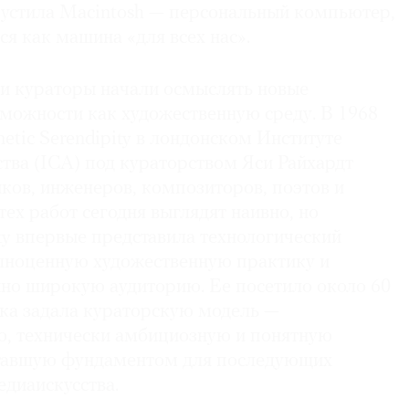
устила Macintosh — персональный компьютер,
я как машина «для всех нас».
 и кураторы начали осмыслять новые
зможности как художественную среду. В 1968
netic Serendipity в лондонском Институте
тва (ICA) под кураторством Яси Райхардт
ков, инженеров, композиторов, поэтов и
ех работ сегодня выглядят наивно, но
ity впервые представила технологический
лноценную художественную практику и
но широкую аудиторию. Ее посетило около 60
вка задала кураторскую модель —
, технически амбициозную и понятную
ставшую фундаментом для последующих
едиаискусства.