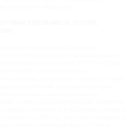
ким фестивалем медиа-арта.
ЫСТАВКИ ХУДОЖНИКОВ, ПОЭТОВ,
АШИН
скусства тесно связана с развитием
году Пенсильванский университет представил
занимавший целую комнату. В 1951 году был
й компьютер для коммерческого
40-е появилась кибернетика — наука об общих
авления, получения, хранения и передачи
ческих системах, живых организмах и
война и гонка вооружений (история технологий
 с военным комплексом и аппаратами слежки и
 появлению в 1969 году прототипа интернета. В
рвые графические интерфейсы, а в 1984-м