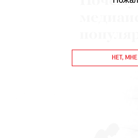
Почему
Пожал
ЕЖЕГОДНАЯ ПРЕМИЯ
КИНОФЕСТИВАЛЬ
медиаис
популя
Подписаться на новости
Подписаться на газету
НЕТ, МНЕ
Где найти газету
Контакты редакции
Авторы
Медиакит
Mediakit