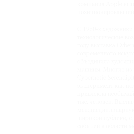
компания Apple вып
позиционировавшийс
С 1960-х художники
технологические во
году выставка Cyber
современного искусс
объединила художни
машины. Многие из т
Cybernetic Serendip
эксперимент как по
привлекла необычай
тыс. человек. Выста
междисциплинарную
широкой публике, 
событий в области м