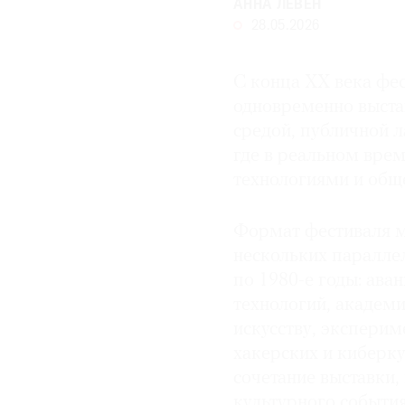
АННА ЛЕВЕН
28.05.2026
С конца XX века фе
одновременно выста
средой, публичной 
где в реальном врем
технологиями и общ
Формат фестиваля м
нескольких паралле
по 1980-е годы: ава
технологий, академ
искусству, эксперим
хакерских и киберк
сочетание выставки,
культурного события