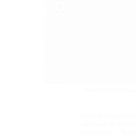
Работа Тима Парщико
Работа Тима Парщико
Выставка Тима П
Выставка Тима П
Выставка Тима П
Это не первая рабо
пейзажем. Например
характером — Магни