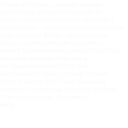
талина до Путина»), исследуя наследие
льной утопии. Истоки художественного
кова — кинематографичность, внимание к
 пространства — можно найти в его бэкграунде:
рский факультет ВГИКа и Высшие курсы
серов. Сегодня работы автора входят в
ственной Третьяковской галереи и ММОМА в
го дома фотографии в Париже и
зея Мида в Амхерсте (США). Его
вки проходили в Риме, Мадриде, Париже,
рбурге и Москве. В 2014 году Парщиков
ндинского в номинации «Молодой художник.
021-м стал лауреатом Московской
емии