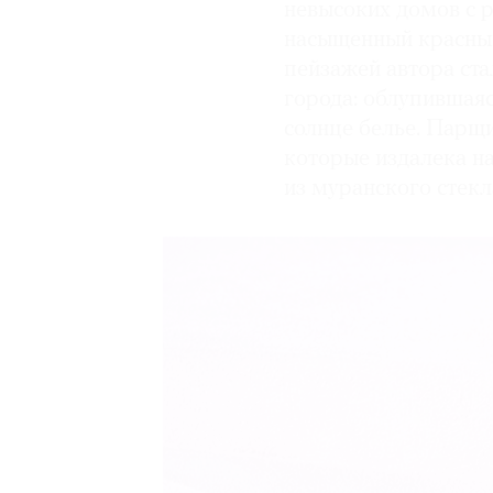
невысоких домов с
насыщенный красный
пейзажей автора ст
города: облупившаяс
солнце белье. Парщи
которые издалека н
из муранского стекл