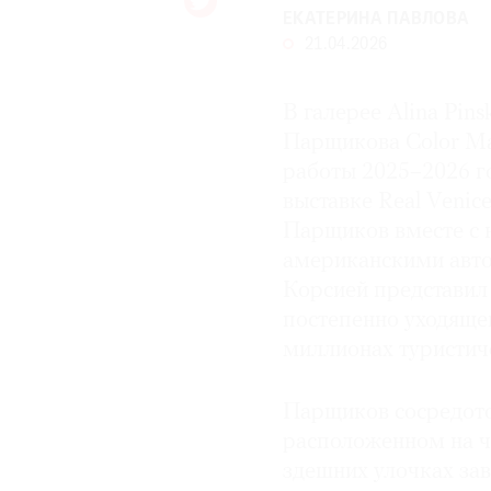
ЕКАТЕРИНА ПАВЛОВА
21.04.2026
В галерее Alina Pin
Парщикова Color Mat
работы 2025–2026 го
выставке Real Venic
Парщиков вместе с
американскими авт
Корсией представил
постепенно уходяще
миллионах туристич
Парщиков сосредото
расположенном на ч
здешних улочках за