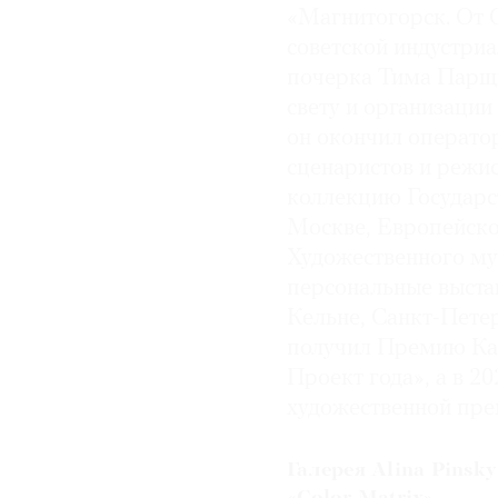
«Магнитогорск. От С
советской индустриа
почерка Тима Парщи
свету и организации
он окончил операто
сценаристов и режис
коллекцию Государ
Москве, Европейско
Художественного му
персональные выста
Кельне, Санкт-Пете
получил Премию Ка
Проект года», а в 2
художественной пр
Галерея Alina Pinsky