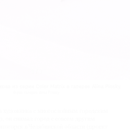
1
/
3
ва из серии Color Matrix в галерее Alina Pinsky.
ва из серии Color Matrix в галерее Alina Pinsky.
арщикова Color Matrix в галерее Alina Pinsky.
арщикова Color Matrix в галерее Alina Pinsky.
арщикова Color Matrix в галерее Alina Pinsky.
Фото: галерея Alina Pinsky
Фото: галерея Alina Pinsky
Фото: Николай Зверков
Фото: Николай Зверков
Фото: Николай Зверков
та художника с многослойным городским
, он снимал город с совсем другим
тогорск в Челябинской области (проект