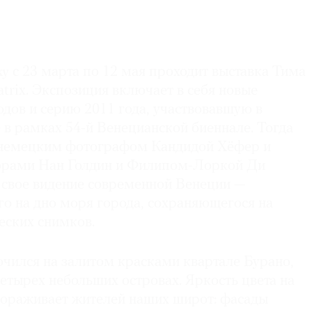
sky с 23 марта по 12 мая проходит выставка Тима
rix. Экспозиция включает в себя новые
дов и серию 2011 года, участвовавшую в
e в рамках 54-й Венецианской биеннале. Тогда
 немецким фотографом Кандидой Хёфер и
орами Нан Голдин и Филипом-Лоркой Ди
 свое видение современной Венеции —
го на дно моря города, сохраняющегося на
еских снимков.
чился на залитом красками квартале Бурано,
етырех небольших островах. Яркость цвета на
вораживает жителей наших широт: фасады