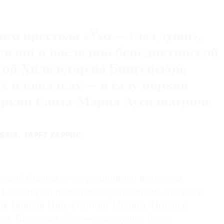
го престола «Ухо — глаз души»,
изни и наследию бенедиктинской
той Хильдегарды Бингенской,
ух площадках — в саду церкви
еркви Санта-Мария Аусилиатриче
SSIA
ГАРЕТ ХАРРИС
нской биеннале современного искусства
4 всемирно известных художников, поэтов и
как Брайан Ино, Отобонг Нканга, Прешес
s. Выставка «Ухо — глаз души» будет