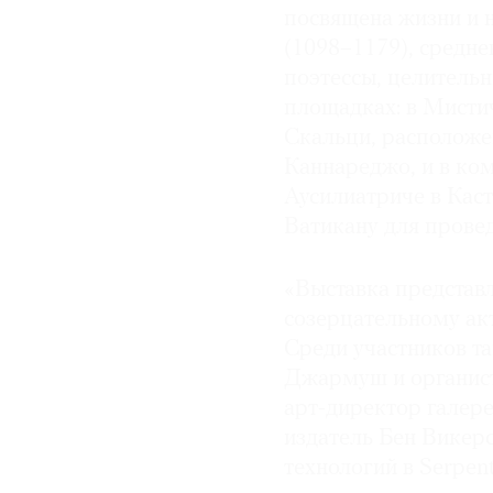
посвящена жизни и 
(1098–1179), средне
поэтессы, целительн
площадках: в Мисти
Скальци, расположе
Каннареджо, и в ко
Аусилиатриче в Кас
Ватикану для прове
«Выставка представл
созерцательному акт
Среди участников т
Джармуш и органист
арт-директор галере
издатель Бен Викер
технологий в Serpent