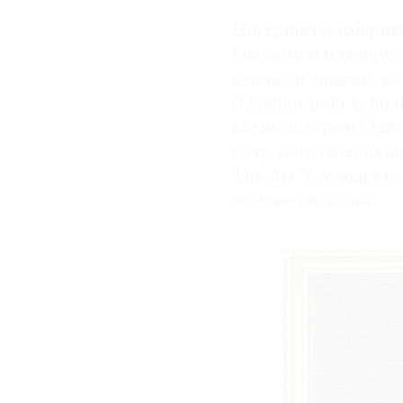
Нигерийско-америка
Окойомон планирует
колокольчиками, вд
(Quatuor pour la fi
композитором Олив
году. «Это одно из 
The Art Newspaper.
о языке ангелов».