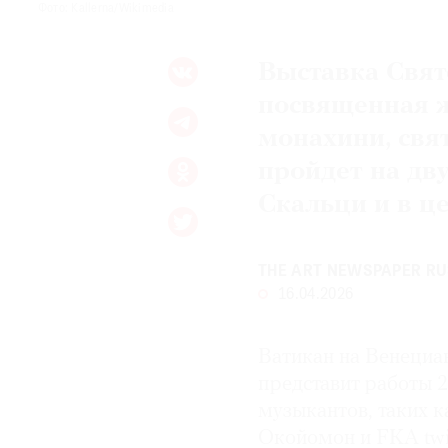
Фото: Kallerna/Wikimedia
Выставка Свято
посвященная ж
монахини, свя
пройдет на дв
Скальци и в ц
THE ART NEWSPAPER RU
16.04.2026
Ватикан на Венециа
представит работы 2
музыкантов, таких 
Окойомон и FKA twig