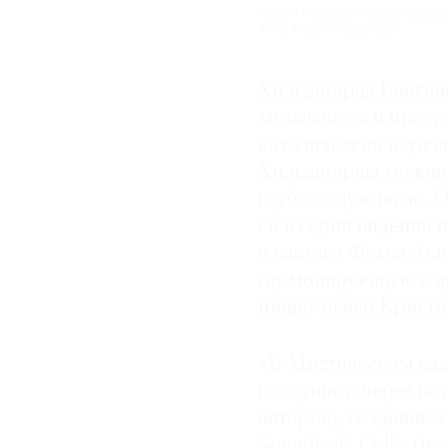
Уильям Маршалл. «Хильдегарда Би
Фото: Welcome Collection
Хильдегарда Бинген
музыкантов и писат
католической церкв
Хильдегарды можно 
глубоко духовную. О
ей в серии видений 
и святого Фомы Акв
гармонирующую с вр
пишет певец Кристи
«В Мистическом сад
послушать через на
авторов), созданные
Soundwalk Collectiv