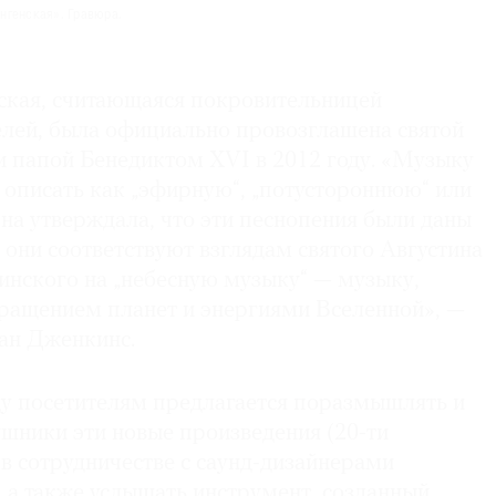
нгенская». Гравюра.
ская, считающаяся покровительницей
елей, была официально провозглашена святой
и папой Бенедиктом XVI в 2012 году. «Музыку
описать как „эфирную“, „потустороннюю“ или
на утверждала, что эти песнопения были даны
и они соответствуют взглядам святого Августина
инского на „небесную музыку“ — музыку,
ащением планет и энергиями Вселенной», —
ан Дженкинс.
у посетителям предлагается поразмышлять и
ушники эти новые произведения (20-ти
 в сотрудничестве с саунд-дизайнерами
e, а также услышать инструмент, созданный