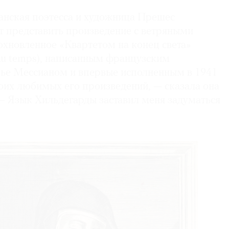
нская поэтесса и художница Прешес
 представить произведение с ветряными
охновленное «Квартетом на конец света»
n du temps), написанным французским
ье Мессианом и впервые исполненным в 1941
моих любимых его произведений, — сказала она
 — Язык Хильдегарды заставил меня задуматься