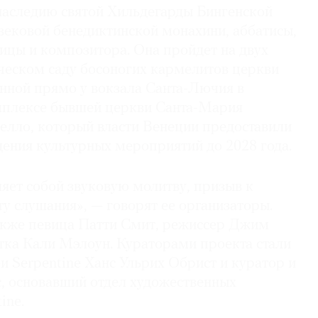
наследию святой Хильдегарды Бингенской
вековой бенедиктинской монахини, аббатисы,
ицы и композитора. Она пройдет на двух
ческом саду босоногих кармелитов церкви
нной прямо у вокзала Санта-Лючия в
мплексе бывшей церкви Санта-Мария
телло, который власти Венеции предоставили
дения культурных мероприятий до 2028 года.
яет собой звуковую молитву, призыв к
у слушания», — говорят ее организаторы.
акже певица Патти Смит, режиссер Джим
ка Кали Мэлоун. Кураторами проекта стали
и Serpentine Ханс Ульрих Обрист и куратор и
с, основавший отдел художественных
ine.