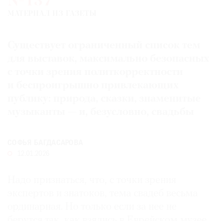
№137
Где
МАТЕРИАЛ ИЗ ГАЗЕТЫ
найти
газету
Существует ограниченный список тем
Контакты
для выставок, максимально безопасных
редакции
с точки зрения политкорректности
Авторы
и беспроигрышно привлекающих
Медиакит
публику: природа, сказки, знаменитые
Mediakit
музыканты — и, безусловно, свадьбы
СОФЬЯ БАГДАСАРОВА
12.01.2026
Надо признаться, что, с точки зрения
экспертов и знатоков, тема свадеб весьма
ординарная. Но только если за нее не
берутся так, как взялись в Еврейском музее