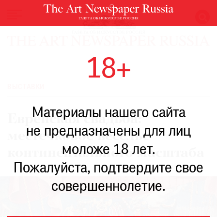
НОВОСТИ
18+
ВЫСТАВКИ
РЕСТАВРАЦИЯ
ВЫСТАВКИ
КНИГИ
Материалы нашего сайта
ПО
Еврейская свадьба:
ПУТИ
не предназначены для лиц
местечковое веселье
РЕЙТИНГ
моложе 18 лет.
МУЗЕЕВ
континентального масштаба
РОСКОШЬ
Пожалуйста, подтвердите свое
ПРИГЛАШЕНИЯ
совершеннолетие.