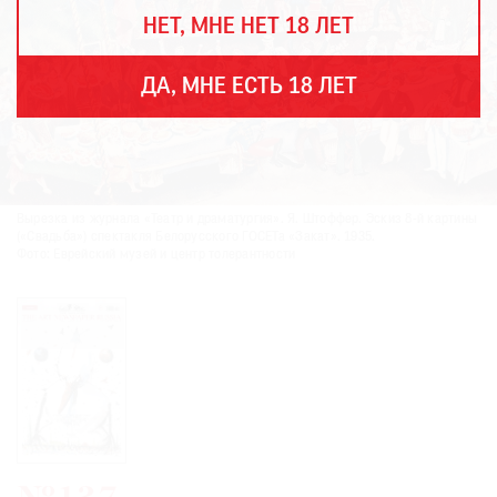
THE
НЕТ, МНЕ НЕТ 18 ЛЕТ
ART
NEWSPAPER
В
ДА, МНЕ ЕСТЬ 18 ЛЕТ
МИРЕ
ЕЖЕГОДНАЯ
ПРЕМИЯ
КИНОФЕСТИВАЛЬ
Вырезка из журнала «Театр и драматургия». Я. Штоффер. Эскиз 8-й картины
(«Свадьба») спектакля Белорусского ГОСЕТа «Закат». 1935.
Фото: Еврейский музей и центр толерантности
Подписаться
на
новости
Подписаться
на
газету