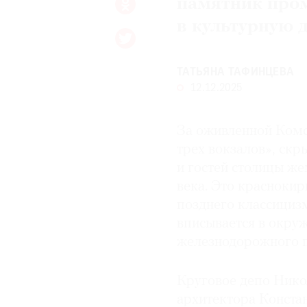
памятник про
в культурную 
ТАТЬЯНА ТАФИНЦЕВА
12.12.2025
За оживленной Комс
трех вокзалов», скр
и гостей столицы 
века. Это краснокир
позднего классицизм
вписывается в окру
железнодорожного п
Круговое депо Нико
архитектора Конста