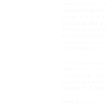
символ ушедшей эпох
монументальное соо
расцвета железнодо
постепенно ушла в т
Пережив годы забвен
на пороге грандиозн
«госпиталя» для па
«ТОН-ЦЕНТР».
Чтобы понять значи
обратиться к личнос
был одним из главны
который во многом 
середины XIX века.
Родившись в Санкт-