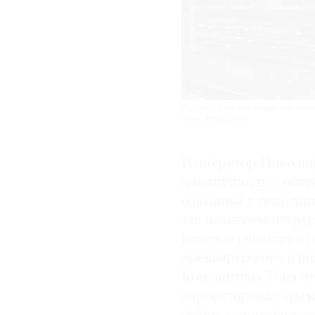
Круговое депо Николаевской желе
Фото: ТОН-ЦЕНТР
Император Николай 
идентичность в иску
союзника и исполнит
так называемого рус
которое сочетает в
древнерусского и ви
Константина Тона п
спроектировал храм