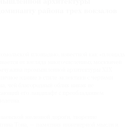
мышленной архитектуры
доминанту района трех вокзалов
омольской площадью, известной как «площадь
ывается от взгляда многочисленных москвичей
жемчужина промышленной архитектуры XIX
пичное здание в стиле эклектики с чертами
а, чей благородный облик никак не
жающий его ландшафт с преобладанием
олотна.
лаевской железной дороги, творение
нтина Тона, — памятник инженерной мысли и