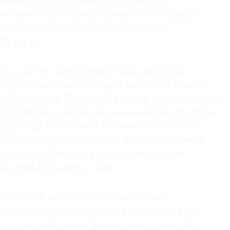
о которого длилось 44 года. Ему же
тво монументального ансамбля Большого
а, который гармонично вписался в
 Кремля.
 I назначил Константина Тона главным
й в России магистральной железной дороги,
Петербург и Москву. В рамках этого проекта
 идентичные здания вокзалов в обеих столицах
градский в Москве и Московский в Санкт-
сю инфраструктуру линии, включая путевые
зные депо. Именно в этом грандиозном
история Кругового депо.
елось с 1846 по 1851 год по проекту,
ом совместно с архитектором Рудольфом
 на линии было построено девять типовых