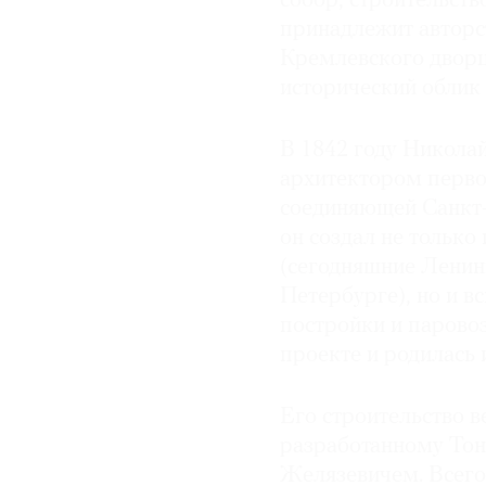
собор, строительств
принадлежит авторс
Кремлевского дворц
исторический облик
В 1842 году Николай
архитектором перво
соединяющей Санкт-
он создал не только
(сегодняшние Ленин
Петербурге), но и в
постройки и парово
проекте и родилась 
Его строительство в
разработанному Тон
Желязевичем. Всего