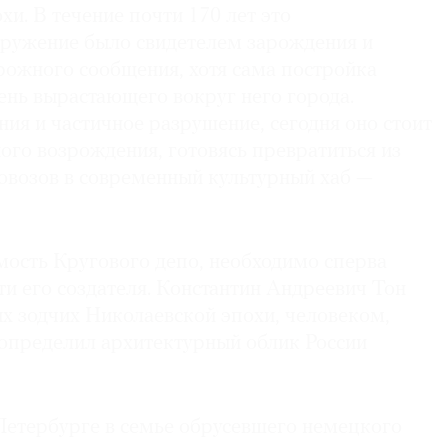
и. В течение почти 170 лет это
ружение было свидетелем зарождения и
рожного сообщения, хотя сама постройка
ень вырастающего вокруг него города.
ия и частичное разрушение, сегодня оно стоит
ого возрождения, готовясь превратиться из
ровозов в современный культурный хаб —
мость Кругового депо, необходимо сперва
ти его создателя. Константин Андреевич Тон
х зодчих Николаевской эпохи, человеком,
определил архитектурный облик России
Петербурге в семье обрусевшего немецкого