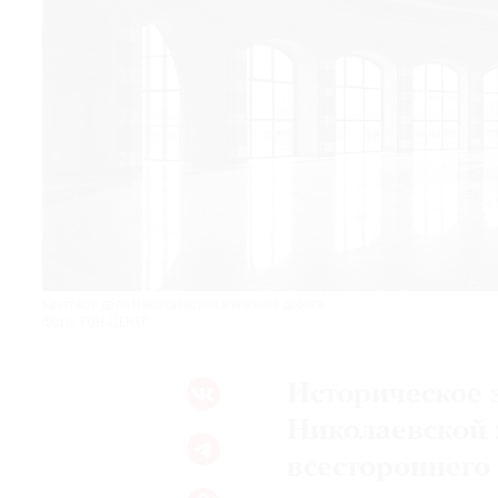
© 2021 The Art Newspaper Russia
Круговое депо Николаевской железной дороги.
Фото: ТОН-ЦЕНТР
Историческое 
Николаевской 
всестороннего