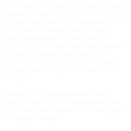
Музей «ЗИЛАРТ» начал свою работу с трех
Где
найти
выставок — «Шаг с пьедестала: скульптура в
газету
реальном пространстве», «Африканское
искусство: боги, предки, жизнь» и показ
Контакты
инсталляции Гриши Брускина Dies Illa.
редакции
Кроме того, уже сейчас там можно принять
Авторы
участие в различных программах для
Медиакит
взрослых и детей: мастер-классах, играх,
Mediakit
арт-практиках, послушать лекции и
концерты.
Архитектурой здания занималось бюро
Сергея Чобана СПИЧ, и приметной чертой
музея стало использование в его экстерьере
и интерьере меди