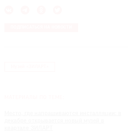
ПОДПИСАТЬСЯ НА НОВОСТИ
©
2021
The
Art
Newspaper
Музей «ЗИЛАРТ»
Russia
МАТЕРИАЛЫ ПО ТЕМЕ:
Место, где напрашиваются инсталляции: в
декабре открывается новый музей в
квартале ЗИЛАРТ