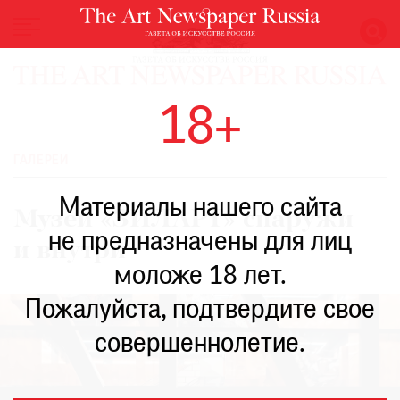
НОВОСТИ
18+
ВЫСТАВКИ
РЕСТАВРАЦИЯ
ГАЛЕРЕИ
КНИГИ
Материалы нашего сайта
ПО
Музей «ЗИЛАРТ» снаружи
ПУТИ
не предназначены для лиц
и внутри
РЕЙТИНГ
моложе 18 лет.
МУЗЕЕВ
РОСКОШЬ
Пожалуйста, подтвердите свое
ПРИГЛАШЕНИЯ
совершеннолетие.