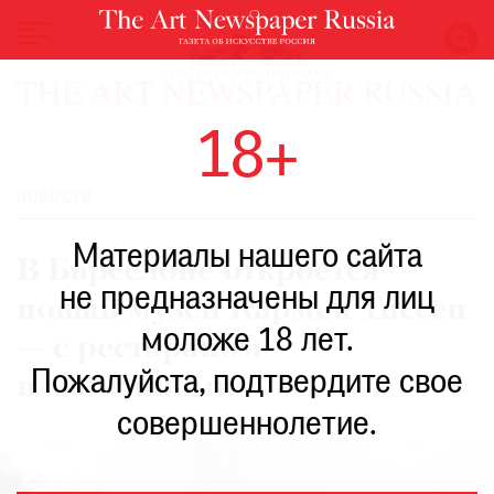
НОВОСТИ
18+
ВЫСТАВКИ
РЕСТАВРАЦИЯ
НОВОСТИ
КНИГИ
Материалы нашего сайта
ПО
В Барселоне откроется
ПУТИ
не предназначены для лиц
новый музей Кармен Тиссен
РЕЙТИНГ
моложе 18 лет.
МУЗЕЕВ
— с рестораном
РОСКОШЬ
Пожалуйста, подтвердите свое
и магазинами
ПРИГЛАШЕНИЯ
совершеннолетие.