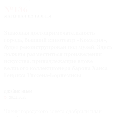
Где
№136
найти
газету
МАТЕРИАЛ ИЗ ГАЗЕТЫ
Контакты
Знаковая достопримечательность
редакции
города, бывший кинотеатр «Комедия»,
Авторы
будет реконструирован под музей. Здесь
Медиакит
должны разместиться произведения
Mediakit
искусства, принадлежащие вдове
великого коллекционера барона Ханса
Генриха Тиссена-Борнемисы
ДЖЕЙМС ИМАМ
26.11.2025
Члены городского совета одобрили план