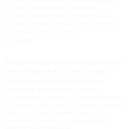
создали образ Венеции таким, каким его c
тех пор воспринимают европейцы, —
пример гармонии, наполненный жизнью.
А заодно написали немало других городов,
где из воды разве что река
04.08.2026
Елена Поленова и русский стиль:
откуда бралась музыка узора
Она не была главной в абрамцевском
сообществе художников, но ее роль
не следует недооценивать. Это понимали уже
и современники Елены Поленовой — вернее,
в данном случае современницы, чьи
мемуары положены в основу нынешней
книги об этой художнице