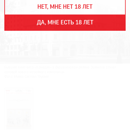
THE
НЕТ, МНЕ НЕТ 18 ЛЕТ
ART
NEWSPAPER
В
ДА, МНЕ ЕСТЬ 18 ЛЕТ
МИРЕ
ЕЖЕГОДНАЯ
ПРЕМИЯ
КИНОФЕСТИВАЛЬ
Бывший кинотеатр «Комедия» в барселонском районе Эшампле станет
основой нового музейного комплекса.
Фото: Museo Carmen Thyssen
Подписаться
на
новости
Подписаться
на
газету