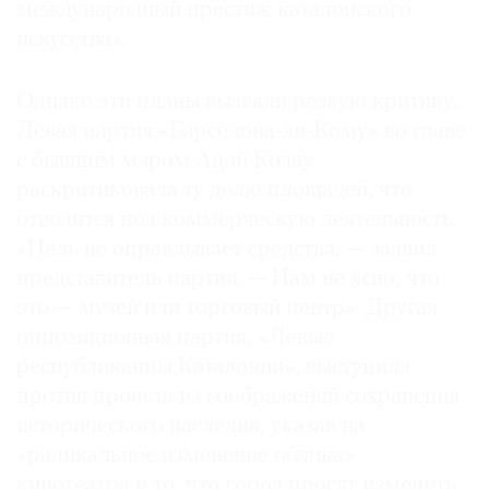
международный престиж каталонского
искусства».
Однако эти планы вызвали резкую критику.
Левая партия «Барселона-эн-Кому» во главе
с бывшим мэром Адой Колау
раскритиковала ту долю площадей, что
отводится под коммерческую деятельность.
«Цель не оправдывает средства, — заявил
представитель партии. — Нам не ясно, что
это — музей или торговый центр». Другая
оппозиционная партия, «Левые
республиканцы Каталонии», выступила
против проекта из соображений сохранения
исторического наследия, указав на
«радикальное изменение облика»
кинотеатра и то, что город просят изменить