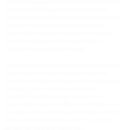
преобразования одного из самых известных
кинотеатров Барселоны в новый музей
Кармен Тиссен. Мэр города назвал этот шаг
прорывом в культурной жизни, однако
©
оппозиционные партии раскритиковали
2021
решение отдать четверть здания под
The
коммерческое использование.
Art
Newspaper
Речь идет о бывшем кинотеатре «Комедия»
Russia
в районе Эшампле. Фасад этого богато
украшенного строения выходит на Пасео-де-
Грасиа, одну из самых оживленных
магистралей Барселоны. Изначально
возведенное как жилой дом, в 1930‑е годы
оно было переоборудовано в театр, а в 1960-
м в нем открылся кинотеатр. Он долгое
время был одной из знаковых