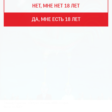
THE
НЕТ, МНЕ НЕТ 18 ЛЕТ
ART
NEWSPAPER
В
ДА, МНЕ ЕСТЬ 18 ЛЕТ
МИРЕ
ЕЖЕГОДНАЯ
ПРЕМИЯ
КИНОФЕСТИВАЛЬ
Подписаться
на
новости
Подписаться
на
газету
Леонид Пурыгин. «Петух». Начало 1990-х годов.
Фото: VLADEY