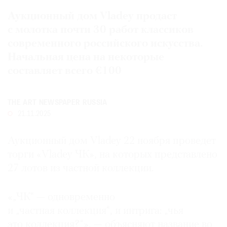
Где
Аукционный дом Vladey продаст
найти
с молотка почти 30 работ классиков
газету
современного российского искусства.
Начальная цена на некоторые
Контакты
редакции
составляет всего €100
Авторы
Медиакит
THE ART NEWSPAPER RUSSIA
Mediakit
21.11.2025
Аукционный дом Vladey 22 ноября проведет
торги «Vladey ЧК», на которых представлено
27 лотов из частной коллекции.
«„ЧК“ — одновременно
и „частная коллекция“, и интрига: „чья
это коллекция?“», — объясняют название во