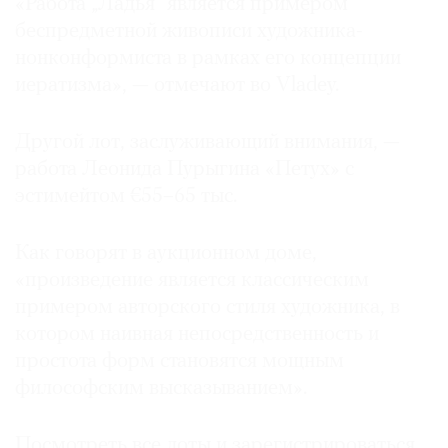
«Работа „Ладья“ является примером
беспредметной живописи художника-
нонконформиста в рамках его концепции
иератизма», — отмечают во Vladey.
Другой лот, заслуживающий внимания, —
работа Леонида Пурыгина «Петух» с
эстимейтом €55–65 тыс.
Как говорят в аукционном доме,
«произведение является классическим
примером авторского стиля художника, в
котором наивная непосредственность и
простота форм становятся мощным
философским высказыванием».
Посмотреть все лоты и зарегистрироваться