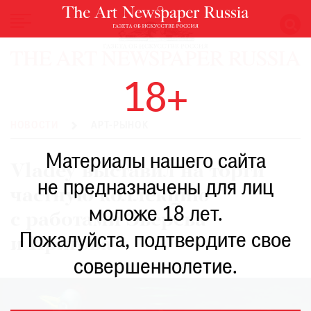
НОВОСТИ
18+
ВЫСТАВКИ
РЕСТАВРАЦИЯ
НОВОСТИ
АРТ-РЫНОК
КНИГИ
Материалы нашего сайта
ПО
Vladey выставил на торги
ПУТИ
не предназначены для лиц
частную коллекцию
РЕЙТИНГ
моложе 18 лет.
МУЗЕЕВ
с работами Зверева
РОСКОШЬ
Пожалуйста, подтвердите свое
и Пригова
ПРИГЛАШЕНИЯ
совершеннолетие.