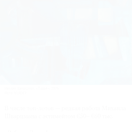
Михаил Шварцман. «Ладья». 1975
Фото: VLADEY
В числе топ-лотов — редкая работа Михаила
Шварцмана с эстимейтом €50– €60 тыс.