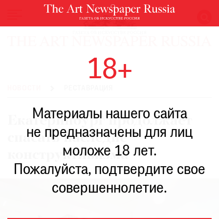
НОВОСТИ
18+
ВЫСТАВКИ
РЕСТАВРАЦИЯ
НОВОСТИ
РЕСТАВРАЦИЯ
КНИГИ
Материалы нашего сайта
ПО
Екатеринбург продолжает
ПУТИ
не предназначены для лиц
спасать наследие
РЕЙТИНГ
моложе 18 лет.
МУЗЕЕВ
конструктивизма
РОСКОШЬ
Пожалуйста, подтвердите свое
ПРИГЛАШЕНИЯ
совершеннолетие.