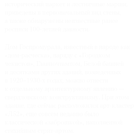
исторический паркет и лестничные марши,
приведены в первоначальный вид стены,
а также обнаружены неизвестные ранее
росписи 100-летней давности.
©
2021
Дом Госпромурала, известный в народе как
The
«дом-расческа», наряду с «Городком
Art
чекистов», Главпочтамтом, Белой башней
Newspaper
Russia
и десятками других зданий, возведенных
в 1920–1930-х годах, можно отнести
к отдельному архитектурному явлению —
свердловскому конструктивизму. При этом
здание, где сейчас расположился арт-кластер
«Л52», еще совсем недавно было
классической «заброшкой», наполненной
стихийным стрит-артом.