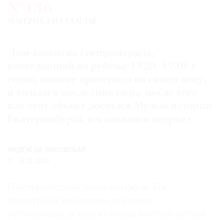
№136
Где
найти
МАТЕРИАЛ ИЗ ГАЗЕТЫ
газету
Дом-коммуна Госпромурала,
Контакты
редакции
возведенный на рубеже 1920–1930-х
годов, многое претерпел на своем веку,
Авторы
и только в последние годы, после того
Медиакит
как этот объект достался Музею истории
Mediakit
Екатеринбурга, им занялись всерьез
НАДЕЖДА ЛИСОВСКАЯ
20.11.2025
В историческом доме-коммуне Гос­
промурала закончены два этапа
реставрации, в ходе которых восстановлены