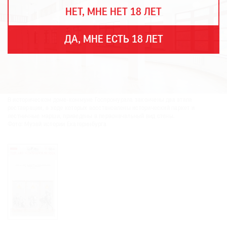
THE
НЕТ, МНЕ НЕТ 18 ЛЕТ
ART
NEWSPAPER
В
ДА, МНЕ ЕСТЬ 18 ЛЕТ
МИРЕ
ЕЖЕГОДНАЯ
ПРЕМИЯ
КИНОФЕСТИВАЛЬ
В историческом доме-коммуне Госпромурала закончены два этапа
реставрации, в ходе которых восстановлены исторический паркет и
лестничные марши, приведены в первоначальный вид стены.
Фото: Музей истории Екатеринбурга
Подписаться
на
новости
Подписаться
на
газету