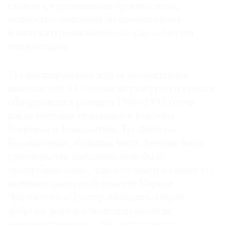
схожие с утраченными оригиналами,
полностью очищены до дранки стены
и оштукатурены заново по уже забытым
технологиям.
Тут реставраторов ждала неожиданная
находка: под 11 слоями штукатурки и краски
обнаружились росписи 1936–1937 годов
кисти местных художников Виктора
Елисеева и Константина Трофимова.
К сожалению, большая часть фрески была
утрачена, так как посредине было
прорублено окно, однако узнается сюжет по
мотивам сказочной повести Корнея
Чуковского «Доктор Айболит». Образ
доброго доктора эксперты назвали
«неканоническим», ибо выглядит тот,