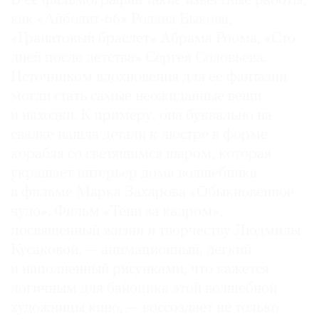
В ее фильмографии такие известные работы,
как «Айболит-66» Ролана Быкова,
«Гранатовый браслет» Абрама Роома, «Сто
дней после детства» Сергея Соловьева.
Источником вдохновения для ее фантазии
могли стать самые неожиданные вещи
и находки. К примеру, она буквально на
свалке нашла детали к люстре в форме
корабля со светящимся шаром, которая
украшает интерьер дома волшебника
в фильме Марка Захарова «Обыкновенное
чудо». Фильм «Тени за кадром»,
посвященный жизни и творчеству Людмилы
Кусаковой, — анимационный, легкий
и наполненный рисунками, что кажется
логичным для байопика этой волшебной
художницы кино, — воссоздает не только