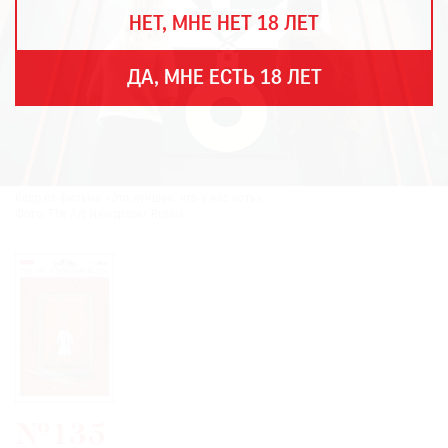
THE
НЕТ, МНЕ НЕТ 18 ЛЕТ
ART
NEWSPAPER
В
ДА, МНЕ ЕСТЬ 18 ЛЕТ
МИРЕ
ЕЖЕГОДНАЯ
ПРЕМИЯ
КИНОФЕСТИВАЛЬ
Кадр из фильма «Это лучшее, что у нас есть».
Фото: The Art Newspaper Russia
Подписаться
на
новости
Подписаться
на
газету
№135