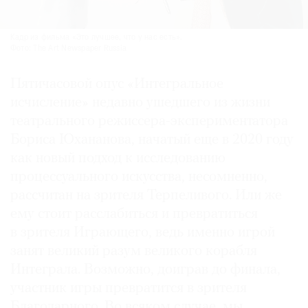
Кадр из фильма «Это лучшее, что у нас есть».
Фото: The Art Newspaper Russia
Пятичасовой опус «Интегральное
исчисление» недавно ушедшего из жизни
театрального режиссера-экспериментатора
Бориса Юхананова, начатый еще в 2020 году
как новый подход к исследованию
процессуального искусства, несомненно,
рассчитан на зрителя Терпеливого. Или же
ему стоит расслабиться и превратиться
в зрителя Играющего, ведь именно игрой
занят великий разум великого корабля
Интеграла. Возможно, доиграв до финала,
участник игры превратится в зрителя
Благодарного. Во всяком случае, мы