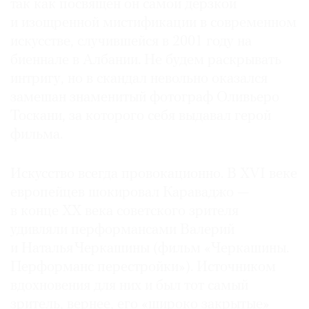
так как посвящен он самой дерзкой
и изощренной мистификации в современном
искусстве, случившейся в 2001 году на
биеннале в Албании. Не будем раскрывать
интригу, но в скандал невольно оказался
замешан знаменитый фотограф Оливьеро
Тоскани, за которого себя выдавал герой
фильма.
Искусство всегда провокационно. В XVI ве­ке
европейцев шокировал Караваджо —
в конце ХХ века советского зрителя
удивляли перформансами Валерий
и Наталья Черкашины (фильм «Черкашины.
Перформанс перестройки»). Источником
вдохновения для них и был тот самый
зритель, вернее, его «широко закрытые»