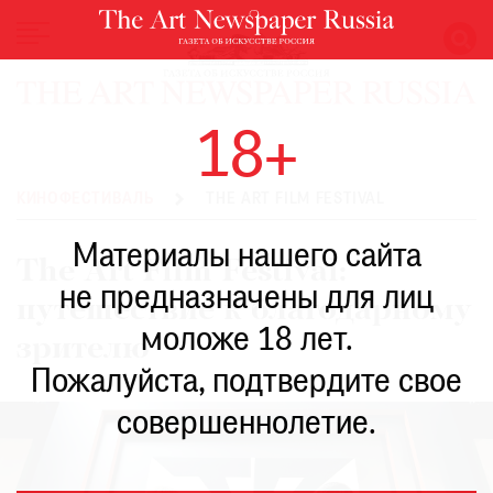
НОВОСТИ
18+
ВЫСТАВКИ
РЕСТАВРАЦИЯ
КИНОФЕСТИВАЛЬ
THE ART FILM FESTIVAL
КНИГИ
Материалы нашего сайта
ПО
The Art Film Festival:
ПУТИ
не предназначены для лиц
путешествие к благодарному
РЕЙТИНГ
моложе 18 лет.
МУЗЕЕВ
зрителю
РОСКОШЬ
Пожалуйста, подтвердите свое
ПРИГЛАШЕНИЯ
совершеннолетие.