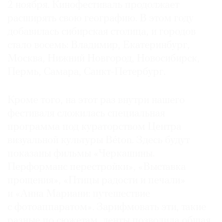
2 ноября. Кинофестиваль продолжает
расширять свою гео­графию. В этом году
добавилась сибирская столица, и городов
стало восемь: Владимир, Екатеринбург,
©
Москва, Нижний Новгород, Новосибирск,
2021
Пермь, Самара, Санкт-Петербург.
The
Art
Кроме того, на этот раз внутри нашего
Newspaper
фестиваля сложилась специальная
Russia
программа под кураторством Центра
визуальной культуры Béton. Здесь будут
показаны фильмы «Черкашины.
Перформанс перестройки», «Выставка
прощения», «Птицы радости и печали»
и «Анна Мариани: путешествие
с фотоаппаратом». Зарифмовать эти, такие
разные по сюжетам, ленты позволила общая