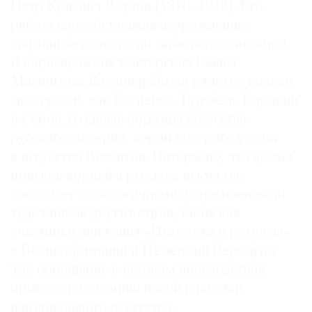
Петр Кузьмич Ваулин (1870–1943). Его
работа способствовала возрождению
старинной технологии майолики и мозаики.
В абрамцевских мастерских Саввы
Мамонтова Ваулин работал рядом с такими
мастерами, как Васнецов, Врубель, Коровин
и Серов, создавая образцы искусства
русского модерна, корни которого уходят
в искусство Византии. Интересно, что время
поисков корней в русском искусстве
совпадает с аналогичными устремлениями
художников других стран, таких как
участники движения «Искусства и ремесла»
в Великобритании и Немецкий Веркбунд.
Так обращение к истокам впоследствии
привело к созданию новой классики
национального искусства.