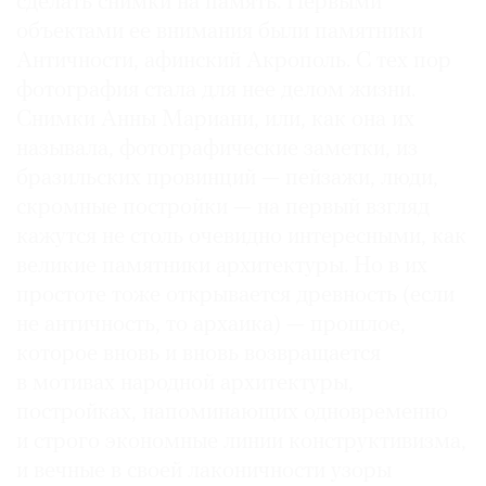
сделать снимки на память. Первыми
объектами ее внимания были памятники
Античности, афинский Акрополь. С тех пор
фотография стала для нее делом жизни.
Снимки Анны Мариани, или, как она их
называла, фотографические заметки, из
бразильских провинций — пейзажи, люди,
скромные постройки — на первый взгляд
кажутся не столь очевидно интересными, как
великие памятники архитектуры. Но в их
простоте тоже открывается древность (если
не античность, то архаика) — прошлое,
которое вновь и вновь возвращается
в мотивах народной архитектуры,
постройках, напоминающих одновременно
и строго экономные линии конструктивизма,
и вечные в своей лаконичности узоры