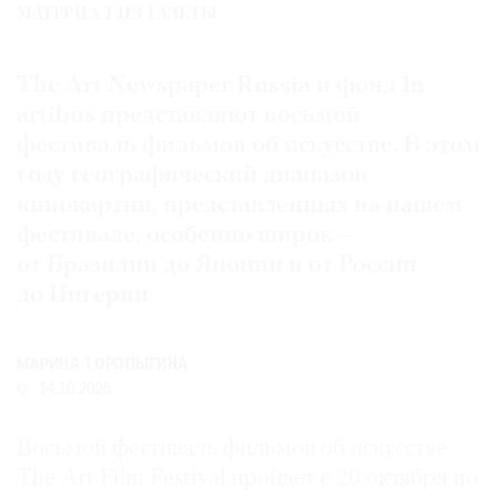
МАТЕРИАЛ ИЗ ГАЗЕТЫ
Где
найти
газету
The Art Newspaper Russia и фонд In
artibus представляют восьмой
Контакты
фестиваль фильмов об искусстве. В этом
редакции
году географический диапазон
Авторы
кинокартин, представленных на нашем
Медиакит
фестивале, особенно широк —
Mediakit
от Бразилии до Японии и от России
до Нигерии
МАРИНА ТОРОПЫГИНА
14.10.2025
Восьмой фестиваль фильмов об искусстве
The Art Film Festival пройдет с 20 октября по