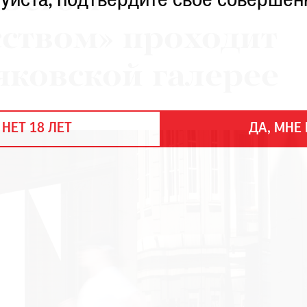
«Бегом
уйста, подтвердите свое совершен
сством» проходит
яковской галерее
 НЕТ 18 ЛЕТ
ДА, МНЕ 