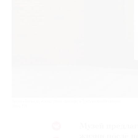
© 2021 The Art Newspaper Russia
Акция «Бегом за искусством» проходит в Третьяковской галерее.
Фото: ГТГ
Музей предлаг
жизни после п