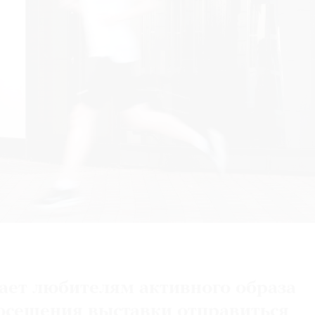
ает любителям активного образа
осещения выставки отправиться