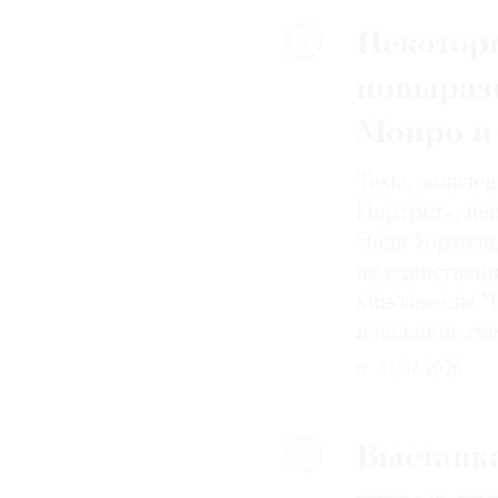
Некотор
1
повыраз
Монро и
Тема, заявле
Портрет», не
Энди Уорхола
не единствен
кинозвезды. Ч
и на какие с
31.07.2026
Выставка
2