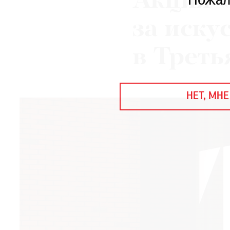
Акция 
Пожал
ЕЖЕГОДНАЯ ПРЕМИЯ
КИНОФЕСТИВАЛЬ
за иску
в Треть
Подписаться на новости
Подписаться на газету
НЕТ, МНЕ
Где найти газету
Контакты редакции
Авторы
Медиакит
Mediakit