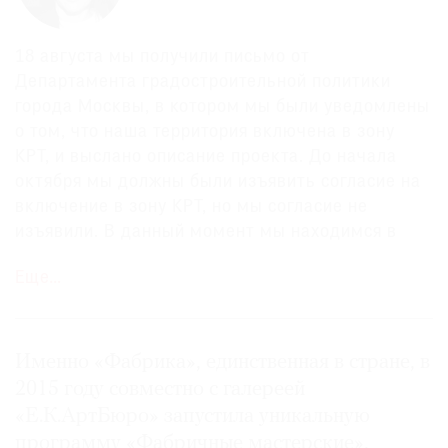
18 августа мы получили письмо от
Департамента градостроительной политики
города Москвы, в котором мы были уведомлены
о том, что наша территория включена в зону
КРТ, и выслано описание проекта. До начала
октября мы должны были изъявить согласие на
включение в зону КРТ, но мы согласие не
изъявили. В данный момент мы находимся в
ожидании распорядительного документа,
Еще…
который определит сроки изъятия у нас
земельного участка и строений, в которых
располагается Центр творческих индустрий
«Фабрика». Поэтому конкретных сроков
Именно «Фабрика», единственная в стране, в
освобождения строений и участка у нас пока
2015 году совместно с галереей
нет. Мы ждем официальное уведомление,
«Е.К.АртБюро» запустила уникальную
наверное, в октябре-ноябре.
программу «Фабричные мастерские»,