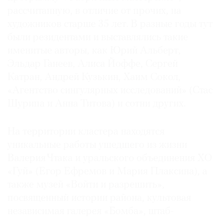
рассчитанную, в отличие от прочих, на
Что касается наших планов, то мы обсуждаем с
художников старше 35 лет. В разные годы тут
якорными резидентами возможность
были резидентами и выставлялись такие
объединения и переселения неким пулом на
именитые авторы, как Юрий Альберт,
новую площадку. Сейчас мы обсуждаем, каким
Эльдар Ганеев, Алиса Йоффе, Сергей
путем лучше искать такую площадку. Возможно,
Катран, Андрей Кузькин, Хаим Сокол,
нужно связываться с девелоперами, которые
«Агентство сингулярных исследований» (Стас
могут быть заинтересованы в таком притоке
резидентов. Но конкретных инвестиционных
Шурипа и Анна Титова) и сотни других.
проектов и планов на данный момент у нас нет.
Мы будем счастливы и рады и открыты любым
На территории кластера находятся
предложениям от людей, которые так или иначе
уникальные работы ушедшего из жизни
могут быть заинтересованы в размещении
Валерия Чтака и уральского объединения ХО
творческих индустрий и современного
«Гуй» (Егор Ефремов и Мария Плаксина), а
искусства на своих площадях.
также музей «Войти и разрешить»,
посвященный истории района, культовая
независимая галерея «Бомба», штаб-