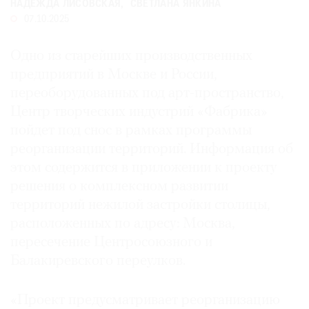
НАДЕЖДА ЛИСОВСКАЯ
СВЕТЛАНА ЯНКИНА
Где
07.10.2025
найти
газету
Одно из старейших производственных
предприятий в Москве и России,
Контакты
редакции
переоборудованных под арт-пространство,
Центр творческих индустрий «Фабрика»
Авторы
пойдет под снос в рамках программы
Медиакит
реорганизации территорий. Информация об
Mediakit
этом содержится в приложении к проекту
решения о комплексном развитии
территорий нежилой застройки столицы,
расположенных по адресу: Москва,
пересечение Центросоюзного и
Балакиревского переулков.
«Проект предусматривает реорганизацию