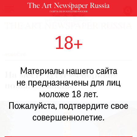
НОВОСТИ
18+
ВЫСТАВКИ
РЕСТАВРАЦИЯ
НОВОСТИ
КНИГИ
Материалы нашего сайта
ПО
На месте ЦТИ «Фабрика»
ПУТИ
не предназначены для лиц
появится жилье
РЕЙТИНГ
моложе 18 лет.
МУЗЕЕВ
РОСКОШЬ
Пожалуйста, подтвердите свое
ПРИГЛАШЕНИЯ
совершеннолетие.