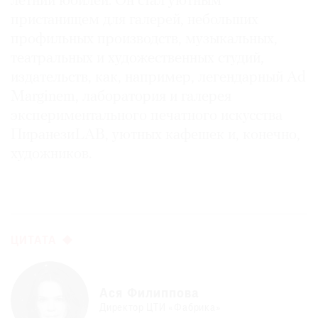
летний юбилей. Он стал уютным
пристанищем для галерей, небольших
профильных производств, музыкальных,
театральных и художественных студий,
издательств, как, например, легендарный Ad
Marginem, лаборатория и галерея
экспериментального печатного искусства
ПиранезиLAB, уютных кафешек и, конечно,
художников.
ЦИТАТА
Ася Филиппова
Директор ЦТИ «Фабрика»