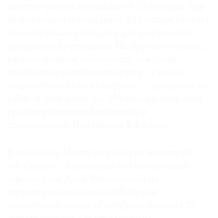
шести участков площадью 9,53 гектара. Три
из них общей площадью 4,23 гектара отведут
под стартовые площадки для реализации
программы реновации. На других участках,
©
расположенных поблизости, построят
2021
необходимую инфраструктуру, а также
The
сохранят объекты культуры», — цитируют на
Art
сайте мэрии заммэра Москвы по вопросам
Newspaper
градостроительной политики и
Russia
строительства Владимира Ефимова.
В этом году Центр творческих индустрий
«Фабрика», основанный его бессменным
директором Асей Филипповой на
территории московской фабрики
технических бумаг «Октябрь», отметил 20-