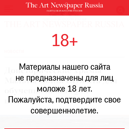
НОВОСТИ
18+
ВЫСТАВКИ
РЕСТАВРАЦИЯ
НОВОСТИ
КНИГИ
Материалы нашего сайта
ПО
Доисторические храмы
ПУТИ
не предназначены для лиц
Мальты могли служить для
РЕЙТИНГ
моложе 18 лет.
МУЗЕЕВ
обучения навигации
РОСКОШЬ
Пожалуйста, подтвердите свое
по звездам
ПРИГЛАШЕНИЯ
совершеннолетие.