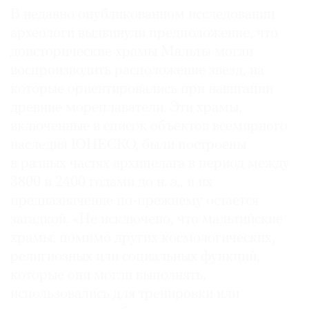
В недавно опубликованном исследовании
археологи выдвинули предположение, что
доисторические храмы Мальты могли
воспроизводить расположение звезд, на
©
которые ориентировались при навигации
2021
древние мореплаватели. Эти храмы,
The
Art
включенные в список объектов всемирного
Newspaper
наследия ЮНЕСКО, были построены
Russia
в разных частях архипелага в период между
3800 и 2400 годами до н. э., и их
предназначение по-прежнему остается
загадкой. «Не исключено, что мальтийские
храмы, помимо других космологических,
религиозных или социальных функций,
которые они могли выполнять,
использовались для тренировки или