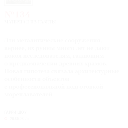
Где
найти
№134
газету
МАТЕРИАЛ ИЗ ГАЗЕТЫ
Контакты
редакции
Эти мегалитические сооружения,
Авторы
вернее, их руины много лет не дают
Медиакит
покоя исследователям, гадающим
о предназначении древних храмов.
Mediakit
Новая гипотеза связала архитектурные
особенности объектов
с профессиональной подготовкой
мореплавателей
ГАРРИ ШОУ
29.09.2025