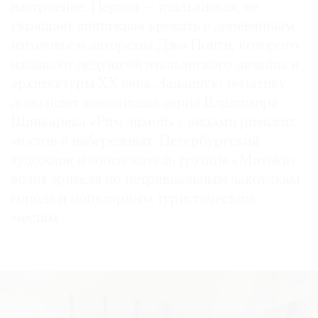
настроение. Первая — итальянская, ее
украшает винтажная кровать с деревянным
изголовьем авторства Джо Понти, которого
называют дедушкой итальянского дизайна и
©
архитектуры ХХ века. Заданную тематику
2021
дополняет живописная серия Владимира
The
Шинкарева «Рим зимой» с видами римских
Art
мостов и набережных. Петербургский
Newspaper
художник и сооснователь группы «Митьки»
Russia
водит зрителя по нетривиальным закоулкам
города и популярным туристическим
местам.