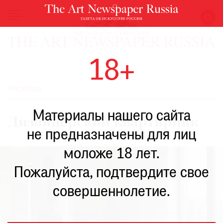
НОВОСТИ
18+
ВЫСТАВКИ
РЕСТАВРАЦИЯ
РОСКОШЬ
КНИГИ
Материалы нашего сайта
ПО
Дизайнерский квартирник
ПУТИ
не предназначены для лиц
РЕЙТИНГ
моложе 18 лет.
МУЗЕЕВ
РОСКОШЬ
Пожалуйста, подтвердите свое
ПРИГЛАШЕНИЯ
совершеннолетие.