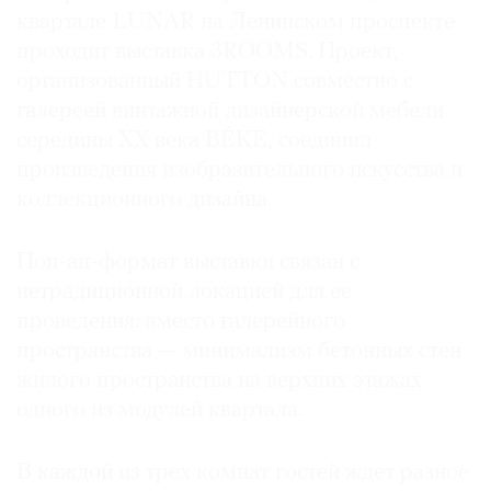
квартале LUNAR на Ленинском проспекте
Где
найти
проходит выставка 3ROOMS. Проект,
газету
организованный HUTTON совместно с
галереей винтажной дизайнерской мебели
Контакты
середины XX века BÉKE, соединил
редакции
произведения изобразительного искусства и
Авторы
коллекционного дизайна.
Медиакит
Mediakit
Поп-ап-формат выставки связан с
нетрадиционной локацией для ее
проведения: вместо галерейного
пространства — минимализм бетонных стен
жилого пространства на верхних этажах
одного из модулей квартала.
В каждой из трех комнат гостей ждет разное