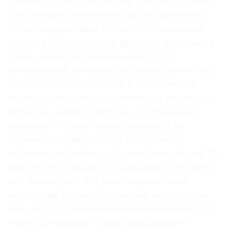
здания, и простран­ства внутри него. Однако
в последние десятилетия на­блюдается все
более выраженный тренд: потенциаль­ные
жильцы выбирают бу­дущий дом не только с
©
точ­ки зрения функционально­сти и
2021
впечатлений, кото­рые выбранное место ­вы­
The
зывает здесь и сейчас, но и с учетом тех
Art
эмоций, кото­рые оно сможет дарить по­сле
Newspaper
переезда. Причем речь не об отдельной
Russia
квартире — сами стены становятся не
главным, важны чувства и ощущения,
которые по­стоянно сопровождают лю­дей. Во
многом это связа­но с социальной и культур­
ной эволюцией, когда на пер­вый план
выходят не толь­ко физические аспекты жи­
лья, но и его эмоциональная значимость. В
эпоху постоянного ин­формационного