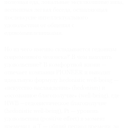
полезная еда, ­ло­кальные эксклюзивные ви­на,
неспешная легкая бе­седа, оставляющая
после­в­кусие интеллектуального
удовольствия от общения с
единомышленниками.
Но из чего именно складывается гедонизм
современного человека? В чем находить
удовольствие? В комфортной жизни —
отвечает компания PIONEER и выводит
идеальную формулу hedonistic well-being —
«искусство наслаждения» (hedonism) и
«осознанное благополучие» (well-being), где
HWB —гедонистическое благополучие
(hedonistic well-being), Pt — уровень
удовольствия (positive effect) в момент
времени t, а T — общий период времени, за