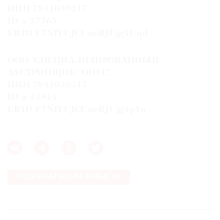
ИНН 7841039217
ID a-37763
ERID F7NfYUJCUneRJUjg4Uqd
ООО "СПЕЦИАЛИЗИРОВАННЫЙ
ЗАСТРОЙЩИК "ОПУС"
ИНН 7841050517
ID a-13814
ERID F7NfYUJCUneRJUjg4p1n
ПОДПИСАТЬСЯ НА НОВОСТИ