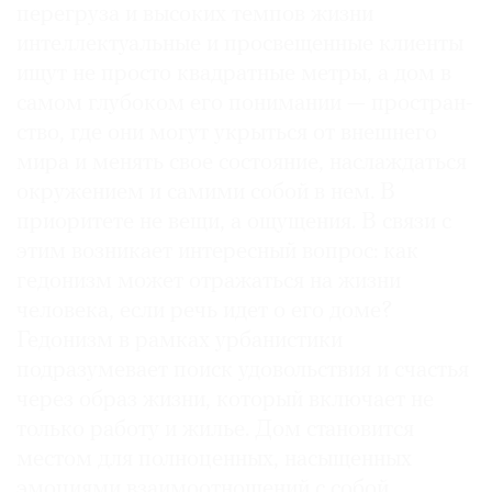
перегру­за и высоких темпов жизни
интеллектуальные и про­свещенные клиенты
ищут не просто квадратные ме­т­ры, а дом в
самом глубоком его понимании — простран­
ство, где они могут укрыть­ся от внешнего
мира и ме­нять свое состояние, на­слаждаться
окруже­нием и самими собой в нем. В
приоритете не вещи, а ощу­щения. В связи с
этим воз­никает интересный вопрос: как
гедонизм может отра­жаться на жизни
человека, если речь идет о его доме?
Гедонизм в рамках урбани­стики
подразумевает поиск удовольствия и счастья
че­рез образ жизни, который включает не
только рабо­ту и жилье. Дом становит­ся
местом для полноцен­ных, насыщенных
эмоция­ми взаимоотношений с со­бой,