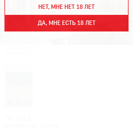
THE
НЕТ, МНЕ НЕТ 18 ЛЕТ
ART
NEWSPAPER
В
ДА, МНЕ ЕСТЬ 18 ЛЕТ
МИРЕ
ЕЖЕГОДНАЯ
ПРЕМИЯ
Клубный дом OPUS.
КИНОФЕСТИВАЛЬ
Фото: PIONEER
Подписаться
на
новости
Подписаться
№132
на
газету
МАТЕРИАЛ ИЗ ГАЗЕТЫ