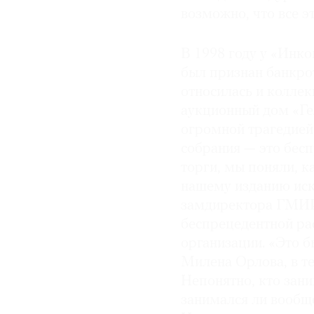
возможно, что все э
В 1998 году у «Инко
был признан банкрот
относилась и коллек
аукционный дом «Ге
огромной трагедией
собрания — это бесп
торги, мы поняли, 
нашему изданию иск
замдиректора ГМИИ
беспрецедентной ра
организации. «Это 
Милена Орлова, в т
Непонятно, кто зани
занимался ли вообще