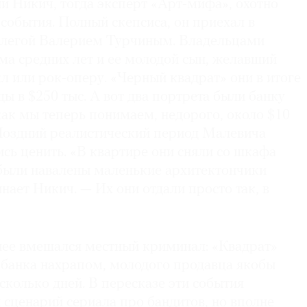
й Никич, тогда эксперт «Арт-мифа», охотно
 события. Полный скепсиса, он приехал в
ллегой Валерием Турчиным. Владельцами
ма средних лет и ее молодой сын, желавший
 или рок-оперу. «Черный квадрат» они в итоге
ды в $250 тыс. А вот два портрета были банку
ак мы теперь понимаем, недорого, около $10
 Поздний реалистический период Малевича
ись ценить. «В квартире они сняли со шкафа
 были навалены маленькие архитектончики
ает Никич. — Их они отдали просто так, в
 нее вмешался местный криминал: «Квадрат»
з банка нахрапом, молодого продавца якобы
сколько дней. В пересказе эти события
 сценарий сериала про бандитов, но вполне