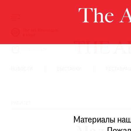
НОВОСТИ
The Art Newspaper
в мире
ВЫСТАВКИ
РЕСТАВРАЦИЯ
Подписаться
КНИГИ
ПО ПУТИ
НОВОСТИ
ВЫСТАВКИ
РЕСТАВРА
РЕЙТИНГ МУЗЕЕВ
РОСКОШЬ
ПРИГЛАШЕНИЯ
РАРИТЕТ
Материалы наше
THE ART NEWSPAPER В МИРЕ