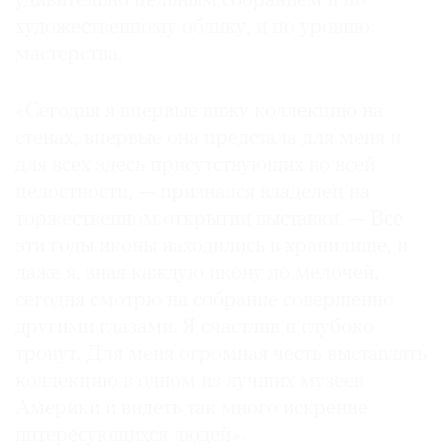
удивительно цельным собранием и по
художественному облику, и по уровню
мастерства.
©
«Сегодня я впервые вижу коллекцию на
2021
стенах, впервые она предстала для меня и
The
для всех здесь присутствующих во всей
Art
целостности, — признался владелец на
Newspaper
торжественном открытии выставки. — Все
Russia
эти годы иконы находились в хранилище, и
даже я, зная каждую икону до мелочей,
сегодня смотрю на собрание совершенно
другими глазами. Я счастлив и глубоко
тронут. Для меня огромная честь выставлять
коллекцию в одном из лучших музеев
Америки и видеть так много искренне
интересующихся людей».