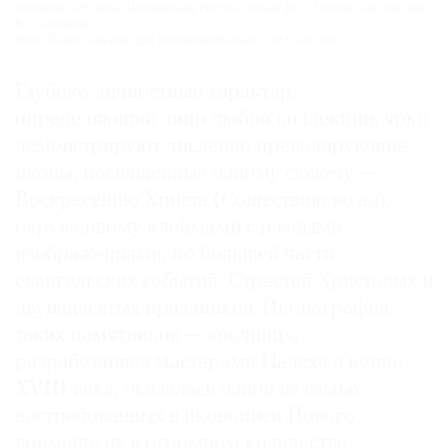
половина XVIII века, Центральная Россия. Оклад: 1852, Москва, мастерская
В.С.Семенова.
Фото: Павел Ащеулов для коллекции Russian Icon Collection
Глубоко личностный характер,
определяющий лицо любой коллекции, ярко
демонстрируют численно превалирующие
иконы, посвященные одному сюжету —
Воскресению Христа
(
Сошествию во ад),
окруженному клеймами с разными
изображениями, по большей части
евангельских событий, Страстей Христовых и
двунадесятых праздников. Иконография
таких памятников — «полниц»,
разработанная мастерами Палеха в конце
XVIII века, оказалась одной из самых
востребованных в иконописи Нового
времени; их в огромном количестве