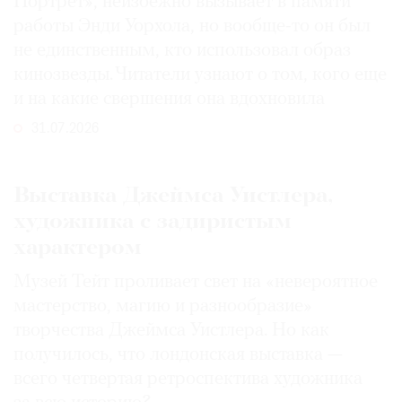
Портрет», неизбежно вызывает в памяти
работы Энди Уорхола, но вообще-то он был
не единственным, кто использовал образ
кинозвезды. Читатели узнают о том, кого еще
и на какие свершения она вдохновила
31.07.2026
Выставка Джеймса Уистлера,
художника с задиристым
характером
Музей Тейт проливает свет на «невероятное
мастерство, магию и разнообразие»
творчества Джеймса Уистлера. Но как
получилось, что лондонская выставка —
всего четвертая ретроспектива художника