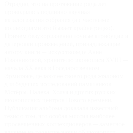
Отрадно, что на протяжении ряда лет
проводилась подлинно научная
каталогизация собрания (а с частными
коллекциями это бывает крайне редко).
Причем безукоризненно точные атрибуции и
датировки произведений, принадлежащие
автору книги — искусствоведу Анне
Иванниковой, хранителю иконописи XVIII —
начала XX века в Государственном
Эрмитаже, делают ее своего рода эталоном
для будущих исследований памятников
Мстёры, Палеха, Холуя и других русских
иконописных центров Нового времени.
Публикация альбома доказала известный
тезис о том, что особая миссия наиболее
просвещенных коллекционеров — заметное
влияние на развитие науки об иконописи.