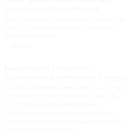
Анна Трапкова покинула пост
директора Музея Москвы
Музей Москвы Анна Трапкова возглавляла
семь лет. Новым директором назначена
Мария Баландина
14.07.2026
Каналетто и Беллотто —
художники, влюбленные в город
Выставка посвящена двум авторам, которые
создали образ Венеции таким, каким его c
тех пор воспринимают европейцы, —
пример гармонии, наполненный жизнью.
А заодно написали немало других городов,
где из воды разве что река