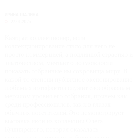
Где
найти
ИРИНА ШАЛИНА
газету
27.01.2025
Контакты
Каждый коллекционер, если
редакции
коллекционирование стало для него не
Авторы
просто коммерцией, а подлинной страстью и
Медиакит
знаточеством, мечтает о возможности
Mediakit
показать собранные им сокровища миру. В
какой-то степени публичное экспонирование
любимых артефактов служит своеобразным
мерилом уровня его собрания, причем как
среди профессионалов, так и в глазах
обычных посетителей. Это демонстрирует
выставка икон из коллекции Олега
Кушнирского, которая оказалась