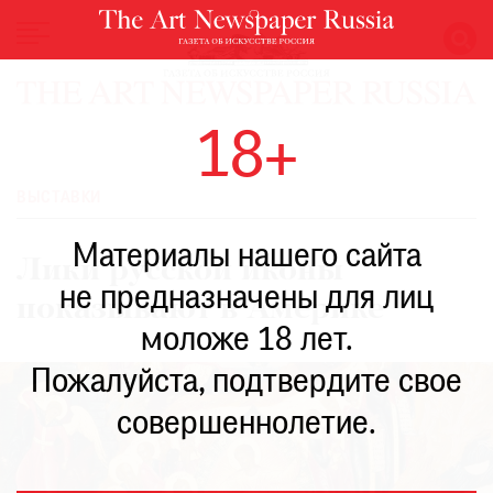
НОВОСТИ
18+
ВЫСТАВКИ
РЕСТАВРАЦИЯ
ВЫСТАВКИ
КНИГИ
Материалы нашего сайта
ПО
Лики русской иконы
ПУТИ
не предназначены для лиц
показывают в Америке
РЕЙТИНГ
моложе 18 лет.
МУЗЕЕВ
РОСКОШЬ
Пожалуйста, подтвердите свое
ПРИГЛАШЕНИЯ
совершеннолетие.