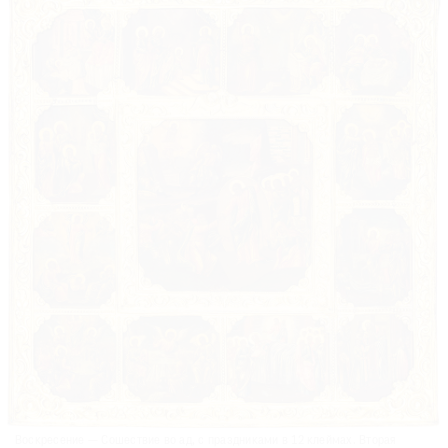
Воскресение — Сошествие во ад, с праздниками в 12 клеймах. Вторая