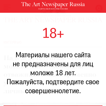
НОВОСТИ
18+
ВЫСТАВКИ
РЕСТАВРАЦИЯ
ИНТЕРВЬЮ
КНИГИ
Материалы нашего сайта
ПО
Надежда Плунгян: «Наши
ПУТИ
не предназначены для лиц
москвички — женщины
РЕЙТИНГ
моложе 18 лет.
МУЗЕЕВ
отважные, и одновременно
РОСКОШЬ
Пожалуйста, подтвердите свое
у них очень тяжелый
ПРИГЛАШЕНИЯ
совершеннолетие.
личный опыт»