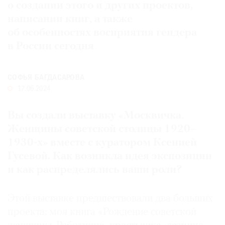
о создании этого и других проектов,
Где
написании книг, а также
найти
газету
об особенностях восприятия гендера
в России сегодня
Контакты
редакции
СОФЬЯ БАГДАСАРОВА
Авторы
17.06.2024
Медиакит
Mediakit
Вы создали выставку «Москвичка.
Женщины советской столицы 1920–
1930-х» вместе с куратором Ксенией
Гусевой. Как возникла идея экспозиции
и как распределялись ваши роли?
Этой выставке предшествовали два больших
проекта: моя книга «Рождение советской