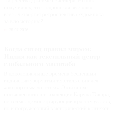
творчества Джеймса Уистлера. Но как
получилось, что лондонская выставка —
всего четвертая ретроспектива художника
за всю историю?
29.07.2026
Когда ситец правил миром:
Индия как текстильный центр
глобального масштаба
В доколониальные времена бесценный
индийский узорчатый текстиль считался
«экспортным золотом». Этой эпохе
посвящен каталог коллекции Каруна Такара,
не только демонстрирующий красоту узоров,
но и погружающий в исторический контекст