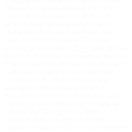
женщины. Работница, крестьянка, летчица,
„бывшая“ и другие в искусстве 1917–1939
годов» 2022 года и выставка Ксении «Дом
моделей. Индустрия образов», которая
©
открылась в 2023 году и произвела на меня
2021
очень большое впечатление. И вот мы
The
встретились с Ксенией в Музее Москвы, еще
Art
раз посмотрели выставку и решили, что пора
Newspaper
делать гала-проект. Именно «гала», так как в
Russia
центре нее оказывается сразу несколько
крупных тем. Ксения последовательно
раскрывает тему синтеза искусства и
производства в СССР, а я с помощью всем
хорошо знакомой темы гендера открываю
зрителю малоизвестную советскую
живопись. В итоге получился научно-
художественный проект-диалог, поделенный