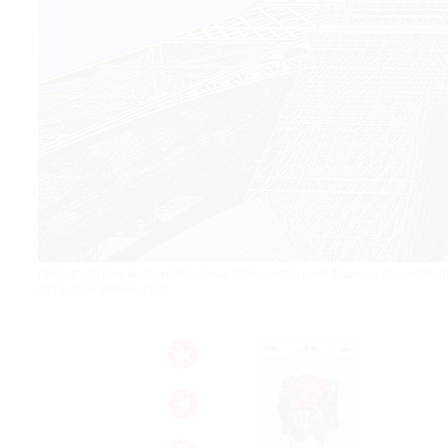
© 2021 The Art Newspaper Russia
Пока что перекрасить успели лишь 30% конструкций башни, и эти необхо
Фото: Yann Vernerie/TAN