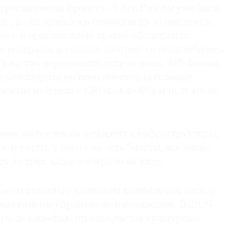
й реставрации прошло 14 лет. Работы уже было
оду, но их пришлось отложить из-за пандемии
авок в оригинальной краске обнаружили
е содержание свинца, поэтому ее понадобилось
Пока что перекрасить успели лишь 30% башни.
и мониторить количество свинца годовые
сходы взлетели с €50 млн до €92 млн, и это не
юзы жалуются на недостатки инфраструктуры,
е туристы, у кого уже есть билеты, все равно
 до трех часов в очереди на вход.
огом связаны с затяжным конфликтом между
нанятой им управляющей компанией. В 2020–
по распоряжению правительства культурные