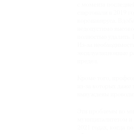
с момента последне
стартовали в 2019 г
коронавируса. Вдоб
недопустимо высоко
полностью удалить. 
Из-за необходимост
эксплуатационные ра
предел.
Кроме того, профсо
из-за которых даже т
вынуждены проводить
Эти проблемы во мн
муниципалитетом и 
2021 годах, когда 