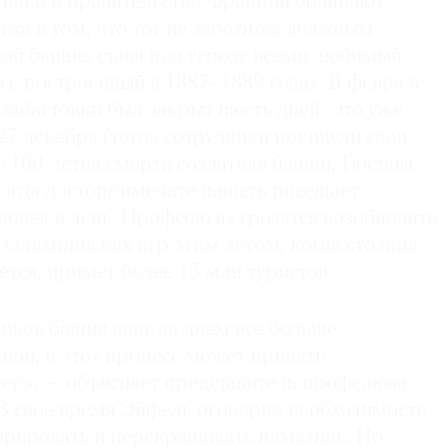
ники и правительство Франции обвиняют
жа в том, что тот не заботится должным
ой башне, ставя под угрозу всеми любимый
л, построенный в 1887–1889 годах. В феврале
 забастовки был закрыт шесть дней. Это уже
 27 декабря (тогда сотрудники покинули свои
ь 100-летия смерти создателя башни, Гюстава
когда достопримечательность посещает
еловек в день. Профсоюзы грозятся возобновить
 Олимпийских игр этим летом, когда столица
тся, примет более 15 млн туристов.
ников башня день за днем все больше
ной, и этот процесс может принять
ер», — объясняет представитель профсоюза
В свое время Эйфель оговорил необходимость
аврировать и перекрашивать памятник. Но