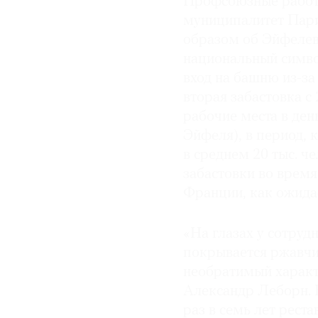
Профсоюзные работ
муниципалитет Пари
образом об Эйфелев
национальный симво
вход на башню из-за
вторая забастовка с
рабочие места в ден
Эйфеля), в период, 
в среднем 20 тыс. ч
забастовки во время
Франции, как ожидае
«На глазах у сотруд
покрывается ржавчи
необратимый характ
Александр Леборн. 
раз в семь лет рест