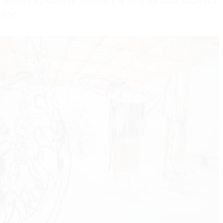
 может привлечь публику и чем он вписывается
але.