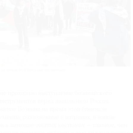
 на превью 60-й Венецианской биеннале.
не проходило выступление боливийского
инструментов перед павильоном России,
жение Боливии на время этой биеннале.
менты, разложенные в витринах, и живые
ов в лимонно-желтых костюмах — главное, чем