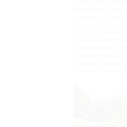
которая для публики
демонстрация, устр
павильона Израиля,
Джардини. Участники
этот шум сбежалась 
полицейский вертоле
Патир внезапно отка
в павильон плакат с
конфликт разрешитс
приставили на всяки