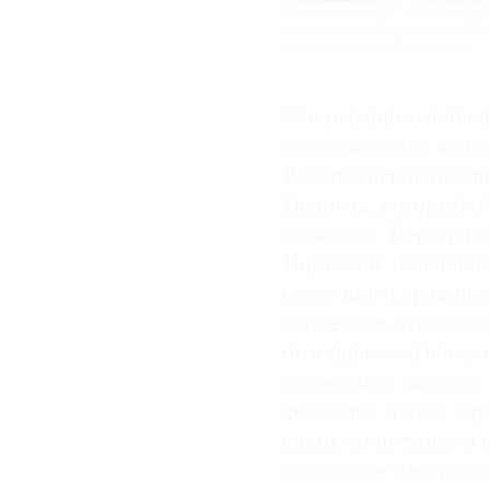
Павильон Франции. Проект «Водопа
морской синей бездне, которую м
Фото: AP Photo/Luca Bruno/TASS
Это реванш «глобал
колониализма, на ко
Венецианской биенн
Педроза, который о
повсюду». Перед па
Норвегии, Финлянди
восточного дракона;
коллектив, стремящи
помощью магических
кокосовым маслом; 
художник и поэт кар
каких-то пестрых и в
павильоне Австрали