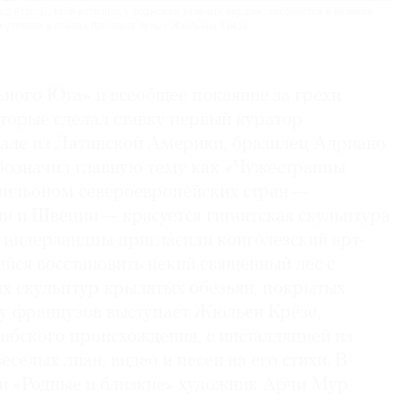
д Аттилы, твой источник у подножия зеленых вершин, закончится в великой
ы утопили в слезах приливов луны» Жюльена Крёзе.
ьного Юга» и всеобщее покаяние за грехи
торые сделал ставку первый куратор
але из Латинской Америки, бразилец Адриано
бозначил главную тему как «Чужестранцы
вильоном североевропейских стран —
и и Швеции — красуется гигантская скульптура
 нидерландцы пригласили конголезский арт-
йся восстановить некий священный лес с
 скульптур крылатых обезьян, покрытых
у французов выступает Жюльен Крёзе,
ибского происхождения, с инсталляцией из
еселых лиан, видео и песен на его стихи. В
и «Родные и близкие» художник Арчи Мур