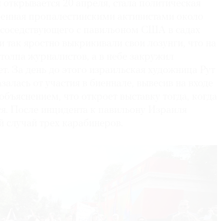
 открывается 20 апреля, стала политическая
оенная пропалестинскими активистами около
 соседствующего с павильоном США в садах
 так яростно выкрикивали свои лозунги, что на
толпа журналистов, а в небе закружил
т. За день до этого израильская художница Рут
залась от участия в биеннале, вывесив на входе
 объяснением, что откроет выставку тогда, когда
я. После инцидента к павильону Израиля
й случай трех карабинеров.