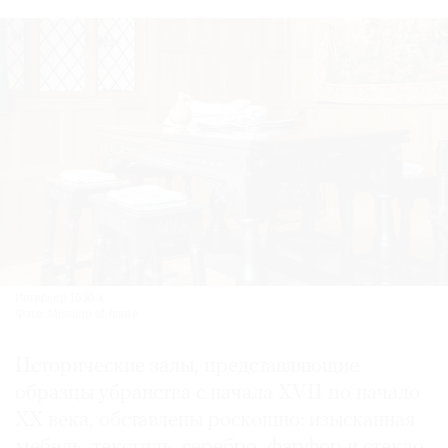
Интерье­р 1630-х.
Фото: Museum of home
Исторические залы, представляющие
образцы убранства с начала XVII по начало
ХХ века, обставлены роскошно: изысканная
мебель, текстиль, серебро, фарфор и стекло.