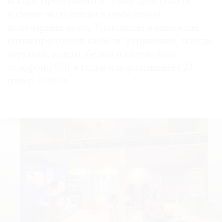
вскоре преобразится. Здесь приступили
к смене экспозиции в семи самых
популярных залах. Упакованы и вывезены
сотни предметов мебели, украшения, посуда,
©
игрушки, ковры, белый пластиковый
2021
телефон 1970-х годов и портативный CD-
The
плеер 1990-х.
Art
Newspaper
Russia