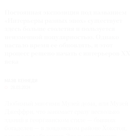
Где
Постоянная экспозиция под названием
найти
газету
«Интерьеры разных эпох» существует
здесь больше столетия и пользуется
Контакты
неизменной популярностью. Однако
редакции
настало время ее обновлять, и этот
Авторы
процесс решено начать с интерьеров XX
Медиакит
века
Mediakit
МАЭВ КЕННЕДИ
28.03.2024
Любимый многими Музей дома, или Музей
Джеффри, что занимает сразу несколько
зданий в георгианском стиле — бывших
богаделен — в лондонском районе Хокстон,