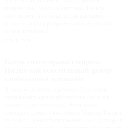
мастерство, магию и разнообразие»
творчества Джеймса Уистлера. Но как
получилось, что лондонская выставка —
всего четвертая ретроспектива художника
за всю историю?
29.07.2026
Когда ситец правил миром:
Индия как текстильный центр
глобального масштаба
В доколониальные времена бесценный
индийский узорчатый текстиль считался
«экспортным золотом». Этой эпохе
посвящен каталог коллекции Каруна Такара,
не только демонстрирующий красоту узоров,