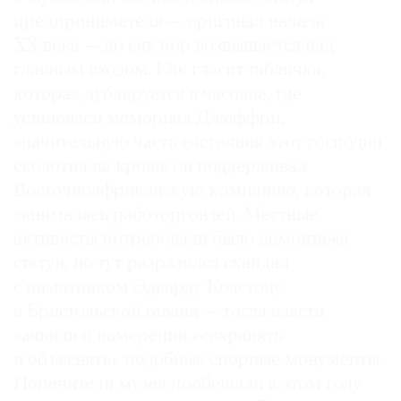
предпринимателя — оригинал начала
XX века — до сих пор возвышается над
главным входом. Как гласит табличка,
которая дублируется в часовне, где
установлен мемориал Джеффри,
значительную часть состояния этот господин
сколотил на крови: он поддерживал
Восточноафриканскую компанию, которая
занималась работорговлей. Местные
активисты потребовали было демонтажа
статуи, но тут разразился скандал
с памятником Эдварду Колстону
в Бристольской гавани — тогда власти
заявили о намерении «сохранять
и объяснять» подобные спорные монументы.
Попечители музея пообещали в этом году