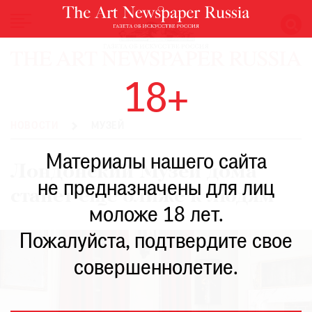
НОВОСТИ
18+
ВЫСТАВКИ
РЕСТАВРАЦИЯ
НОВОСТИ
МУЗЕЙ
КНИГИ
Материалы нашего сайта
ПО
Лондонский Музей дома
ПУТИ
не предназначены для лиц
станет еще ближе к людям
РЕЙТИНГ
моложе 18 лет.
МУЗЕЕВ
РОСКОШЬ
Пожалуйста, подтвердите свое
ПРИГЛАШЕНИЯ
совершеннолетие.