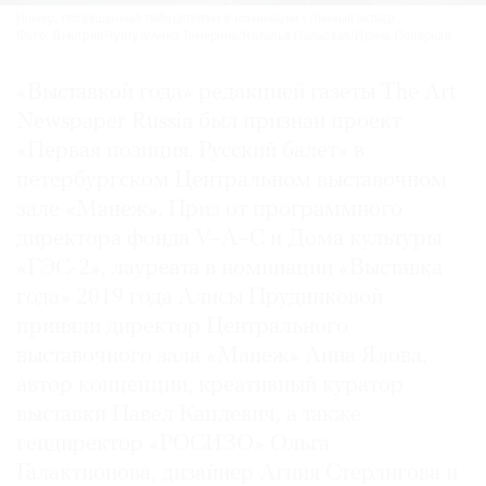
Номер, посвященный победителям в номинации «Личный вклад».
Фото: Дмитрий Чунтул/Анна Темерина/Наталья Польская/Ирина Полярная
«Выставкой года» редакцией газеты The Art
Newspaper Russia был признан проект
«Первая позиция. Русский балет» в
петербургском Центральном выставочном
зале «Манеж». Приз от программного
директора фонда V–A–C и Дома культуры
«ГЭС-2», лауреата в номинации «Выставка
года» 2019 года Алисы Прудниковой
приняли директор Центрального
выставочного зала «Манеж» Анна Ялова,
автор концепции, креативный куратор
выставки Павел Каплевич, а также
гендиректор «РОСИЗО» Ольга
Галактионова, дизайнер Агния Стерлигова и