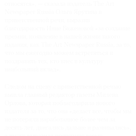
относятся», — сказала издатель The Art
Newspaper Russia Ольга Ярутина в
приветственной речи, выразив
благодарность Инне Баженовой «за создание
©
премии, появление в нашей жизни такого
2021
издания, как The Art Newspaper Russia, за то,
The
что мы ежегодно можем встретиться и
Art
поздравить тех, кто внес в культуру
Newspaper
наибольший вклад».
Russia
Следом на сцену с приветственной речью
вышла главный редактор газеты Милена
Орлова, которая поблагодарила нового
издателя за то, что она «делает все, чтобы мы
не потеряли наработанное более чем за
десять лет, двигались дальше и развивались»,