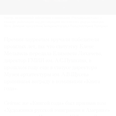
Номер, посвященный победителю в номинации «Реставрация года» —
команде, работавшей над реставрацией Московского дворца пионеров.
Фото: Дмитрий Чунтул/Анна Темерина/Наталья Польская/Ирина Полярная
Премии лауреатам вручали победители
прошлых лет, так что статуэтку Елене
Мельвиль передала Елизавета Лихачева,
директор ГМИИ им. А.С.Пушкина, в
прошлом году еще в статусе директора
Музея архитектуры им. А.В.Щусева
принявшая награду в номинации «Книга
года».
Сейчас же «Книгой года» был признан том
«Художники русской эмиграции в Америке»