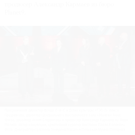
продюсер Александр Кармаев из бюро
Planet9.
Программный директор фонда V–A–C и Дома культуры «ГЭС-2» Алиса
Прудникова, директор Центрального выставочного зала «Манеж» Анна
Ялова, дизайнер Агния Стерлигова и продюсер Александр Кармаев из бюро
Planet9, автор концепции, креативный куратор выставки Павел Каплевич.
Фото: Дмитрий Чунтул/Анна Темерина/Наталья Польская/Ирина Полярная