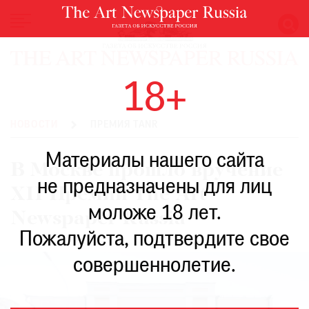
НОВОСТИ
18+
ВЫСТАВКИ
РЕСТАВРАЦИЯ
НОВОСТИ
ПРЕМИЯ TANR
КНИГИ
Материалы нашего сайта
ПО
В Москве прошло вручение
ПУТИ
не предназначены для лиц
XII Премии The Art
РЕЙТИНГ
моложе 18 лет.
МУЗЕЕВ
Newspaper Russia
РОСКОШЬ
Пожалуйста, подтвердите свое
ПРИГЛАШЕНИЯ
совершеннолетие.