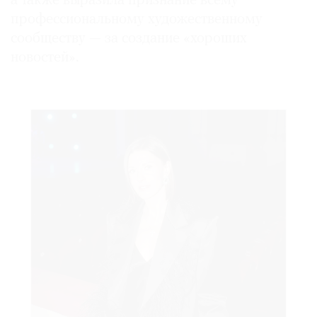
а также выразила признание всему
профессиональному художественному
сообществу — за создание «хороших
новостей».