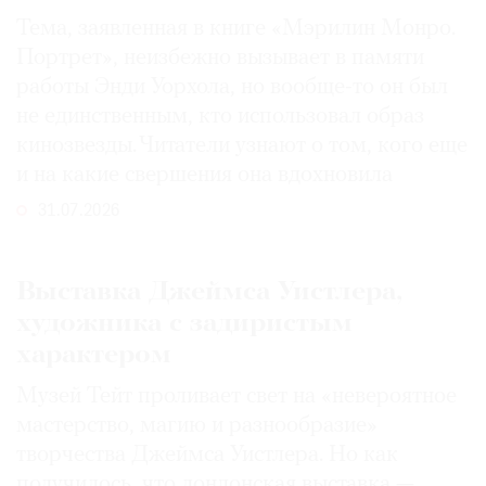
Тема, заявленная в книге «Мэрилин Монро.
Портрет», неизбежно вызывает в памяти
работы Энди Уорхола, но вообще-то он был
не единственным, кто использовал образ
кинозвезды. Читатели узнают о том, кого еще
и на какие свершения она вдохновила
31.07.2026
Выставка Джеймса Уистлера,
художника с задиристым
характером
Музей Тейт проливает свет на «невероятное
мастерство, магию и разнообразие»
творчества Джеймса Уистлера. Но как
получилось, что лондонская выставка —