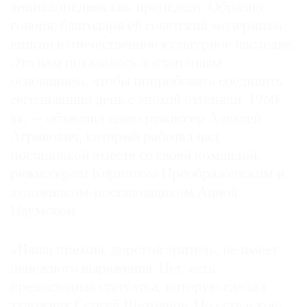
энциклопедиях как прецедент. Образно
говоря, благодаря ей советский модернизм
вписан в отечественное культурное наследие.
Это нам показалось достаточным
основанием, чтобы попробовать соединить
сегодняшний день с эпохой оттепели, 1960-
х», — объяснил идею режиссер Алексей
Агранович, который работал над
постановкой вместе со своей командой,
режиссером Кириллом Преображенским и
художником-постановщиком Анной
Наумовой.
«Наша премия, дорогой зритель, не имеет
денежного выражения. Нет, есть
превосходная статуэтка, которую сделал
художник Сергей Шеховцов. Но есть и кое-