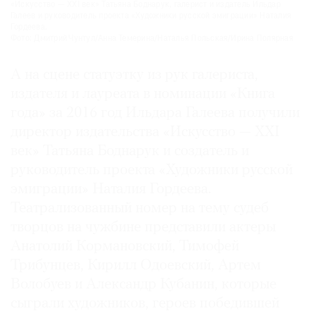
«Искусство — XXI век» Татьяна Боднарук, галерист и издатель Ильдар
Галеев и руководитель проекта «Художники русской эмиграции» Наталия
Гордеева.
Фото: Дмитрий Чунтул/Анна Темерина/Наталья Польская/Ирина Полярная
А на сцене статуэтку из рук галериста,
издателя и лауреата в номинации «Книга
года» за 2016 год Ильдара Галеева получили
директор издательства «Искусство — XXI
век» Татьяна Боднарук и создатель и
руководитель проекта «Художники русской
эмиграции» Наталия Гордеева.
Театрализованный номер на тему судеб
творцов на чужбине представили актеры
Анатолий Кормановский, Тимофей
Трибунцев, Кирилл Одоевский, Артем
Волобуев и Александр Кубанин, которые
сыграли художников, героев победившей