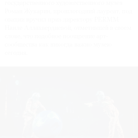
государственного художественного музея
Роман Жукарин, прошлогодний лауреат, под
овации вручил приз директору PERMM
Наиле Аллахвердиевой, отметившей в своем
слове, что подобное поощрение арт-
сообщества как никогда важно музею
сегодня.