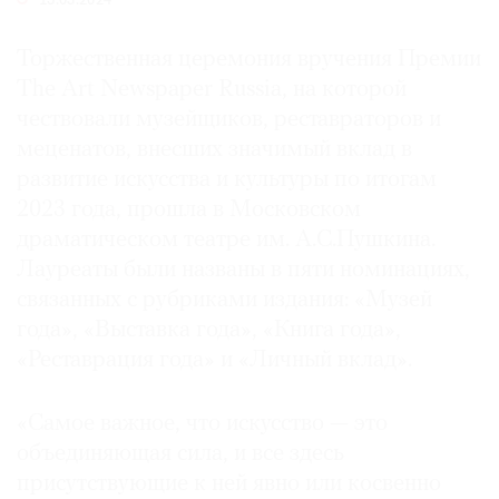
15.03.2024
Где
найти
Торжественная церемония вручения Премии
газету
The Art Newspaper Russia, на которой
чествовали музейщиков, реставраторов и
Контакты
меценатов, внесших значимый вклад в
редакции
развитие искусства и культуры по итогам
Авторы
2023 года, прошла в Московском
Медиакит
драматическом театре им. А.С.Пушкина.
Mediakit
Лауреаты были названы в пяти номинациях,
связанных с рубриками издания: «Музей
года», «Выставка года», «Книга года»,
«Реставрация года» и «Личный вклад».
«Самое важное, что искусство — это
объединяющая сила, и все здесь
присутствующие к ней явно или косвенно