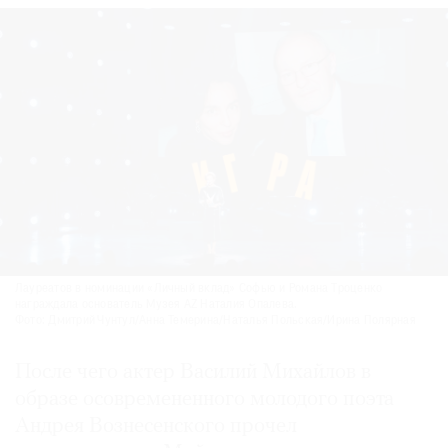
Лауреатов в номинации «Личный вклад» Софью и Романа Троценко
награждала основатель Музея AZ Наталия Опалева.
Фото: Дмитрий Чунтул/Анна Темерина/Наталья Польская/Ирина Полярная
После чего актер Василий Михайлов в
образе осовремененного молодого поэта
Андрея Вознесенского прочел