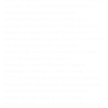
во что попало, но ни в коем случае не попсово».
создания музея предложило руководство
На деле это тельняшки и ватники. «На лице
девелоперской группы «Эталон»,
митька чередуются два выражения: граничащая
получившей права на застройку этого
с идиотизмом ласковость и сентиментальное
уныние». К окружающим он с нежностью
участка. Это произошло в конце прошлого
обращается «братушка», «сестренка» или,
года на заседании Градостроительного
универсально, «дурилка картонная».
совета при правительстве Санкт-Петербурга,
где обсуждался проект застройки
Вообще, словарь митьков заслуживает
территории, на которой находится здание
отдельного упоминания. Наиболее
ЛДМ. Тогдашний вице-спикер
примечательны в нем междометия «дык»
Законодательного собрания Марина
и «елы-палы». Они в зависимости от интонации
Шишкина напомнила членам совета, что
и контекста могут означать самый широкий
ЛДМ несколько десятилетий играл важную
диапазон эмоций: восторг, сожаление,
роль в жизни города: там проходили первые
недоумение, страх.
выставки неофициальных художников,
первые рок-фестивали, на которых
Философия митьков замешана на алкоголе,
асексуальности и человеколюбии. Их девиз —
выступали Виктор Цой, Сергей Курехин, там