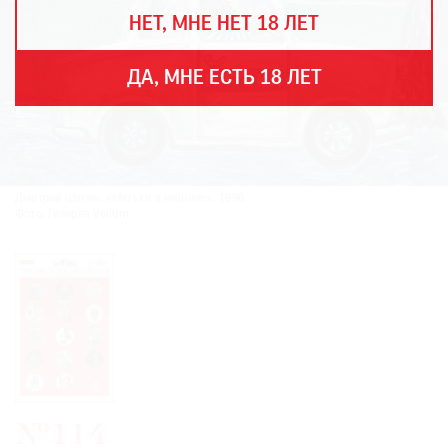
THE
НЕТ, МНЕ НЕТ 18 ЛЕТ
ART
NEWSPAPER
В
ДА, МНЕ ЕСТЬ 18 ЛЕТ
МИРЕ
ЕЖЕГОДНАЯ
ПРЕМИЯ
КИНОФЕСТИВАЛЬ
Дмитрий Шагин. «Митьки в машине». 1996.
Фото: Галерея Vellum
Подписаться
на
новости
Подписаться
на
газету
№114