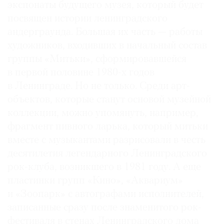
экспонаты будущего музея, который будет
посвящен истории ленинградского
андерграунда. Большая их часть — работы
художников, входивших в начальный состав
©
группы «Митьки», сформировавшейся
2021
в первой половине 1980-х годов
The
в Ленинграде. Но не только. Среди арт-
Art
объектов, которые станут основой музейной
Newspaper
коллекции, можно упомянуть, например,
Russia
фрагмент пивного ларька, который митьки
вместе с музыкантами разрисовали в честь
десятилетия легендарного Ленинградского
рок-клуба, возникшего в 1981 году. А еще
пластинки групп «Кино», «Аквариум»
и «Зоо­парк» с автографами исполнителей,
записанные сразу после знаменитого рок-
фестиваля в стенах Ленинградского дома