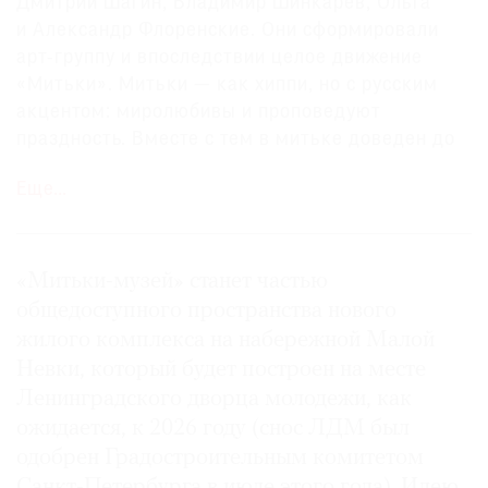
Дмитрий Шагин, Владимир Шинкарев, Ольга
и Александр Флоренские. Они сформировали
арт-группу и впоследствии целое движение
«Митьки». Митьки — как хиппи, но с русским
акцентом: миролюбивы и проповедуют
праздность. Вместе с тем в митьке доведен до
абсурда образ советского тунеядца.
Еще…
В 1984 году Владимир Шинкарев написал
манифест «Митьки», ставший самиздатовской
сенсацией. В нем он подчеркнул, что
«Митьки-музей» станет частью
митьковское движение «развивает и углубляет
общедоступного пространства нового
тип „симпатичного шалопая“ — может быть,
жилого комплекса на набережной Малой
самый наш обаятельный национальный тип».
Невки, который будет построен на месте
Образцом митька выведен Шагин. Он,
Ленинградского дворца молодежи, как
собственно, и подарил группе свое имя.
ожидается, к 2026 году (снос ЛДМ был
одобрен Градостроительным комитетом
«Митьки, — как гласит манифест, — одеваются
Санкт-Петербурга в июле этого года). Идею