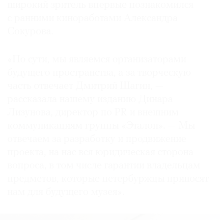
«Митьки никого не хотят победить». Творчество
широкий зритель впервые познакомился
митьков охватывает гравюру и живопись,
с ранними киноработами Александра
сатирическую прозу и поэзию, музыку
Сокурова.
и перформанс.
«По сути, мы являемся организаторами
будущего пространства, а за творческую
часть отвечает Дмитрий Шагин, —
рассказала нашему изданию Динара
Лизунова, директор по PR и внешним
коммуникациям группы «Эталон». — Мы
отвечаем за разработку и продвижение
проекта, на нас вся юридическая сторона
вопроса, в том числе гарантии владельцам
предметов, которые петербуржцы приносят
нам для будущего музея».