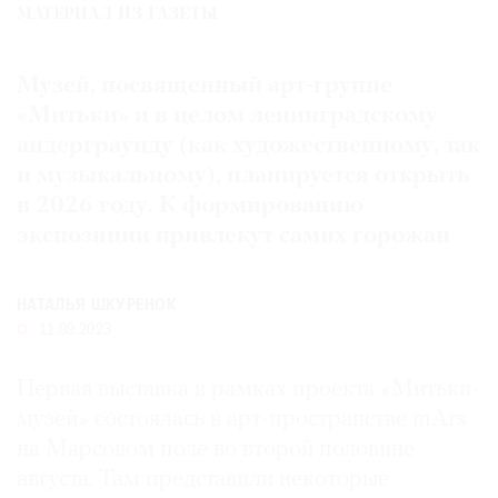
МАТЕРИАЛ ИЗ ГАЗЕТЫ
Где
найти
газету
Музей, посвященный арт-группе
«Митьки» и в целом ленинградскому
Контакты
андерграунду (как художественному, так
редакции
и музыкальному), планируется открыть
Авторы
в 2026 году. К формированию
Медиакит
экспозиции привлекут самих горожан
Mediakit
НАТАЛЬЯ ШКУРЕНОК
11.09.2023
Первая выставка в рамках проекта «Митьки-
музей» состоялась в арт-пространстве mArs
на Марсовом поле во второй половине
августа. Там представили некоторые