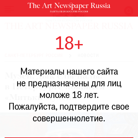
НОВОСТИ
18+
ВЫСТАВКИ
РЕСТАВРАЦИЯ
САНКТ-ПЕТЕРБУРГ РОССИЯ
НОВОСТИ
КНИГИ
Материалы нашего сайта
ПО
Музей, дык ёлы-палы:
ПУТИ
не предназначены для лиц
в Петербурге появится
РЕЙТИНГ
моложе 18 лет.
МУЗЕЕВ
«Митьки-музей»
РОСКОШЬ
Пожалуйста, подтвердите свое
ПРИГЛАШЕНИЯ
совершеннолетие.