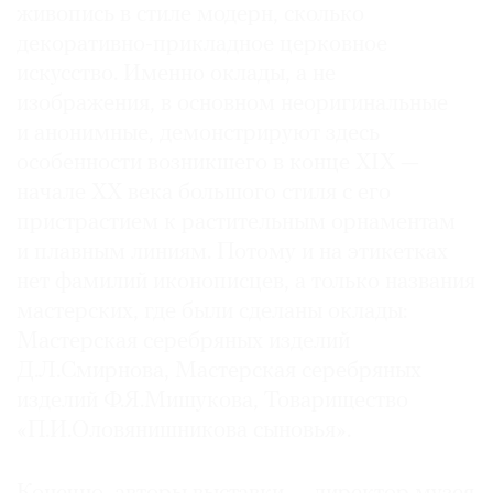
живопись в стиле модерн, сколько
декоративно-прикладное церковное
искусство. Именно оклады, а не
изображения, в основном неоригинальные
и анонимные, демонстрируют здесь
особенности возникшего в конце XIX —
начале XX века большого стиля с его
пристрастием к растительным орнаментам
и плавным линиям. Потому и на этикетках
нет фамилий иконописцев, а только названия
мастерских, где были сделаны оклады:
Мастерская серебряных изделий
Д.Л.Смирнова, Мастерская серебряных
изделий Ф.Я.Мишукова, Товарищество
«П.И.Оло­вя­ни­шни­ко­ва сыновья».