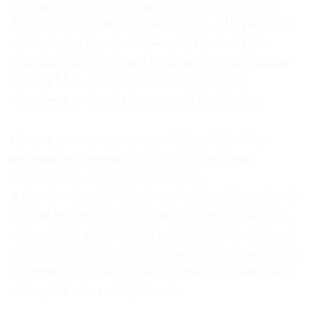
собственного собрания Музея Рублева, из
Музея христианского искусства «Церковно-
археологический кабинет» Московской
духовной академии и Музея русской иконы
©
имени Михаила Абрамова (который,
2021
впрочем, основан на личном собрании).
The
Art
Состав выставки, каковы бы ни были его
Newspaper
истинные причины, отражает историю
Russia
отношения к иконам модерна
в отечественном искусствознании, где долгое
время чтили образы только допетровского
времени, и только они попадали в собрания
ведущих музеев. Коллекционеры же не были
обременены учеными предрассудками, они
собирали то, что нравится.