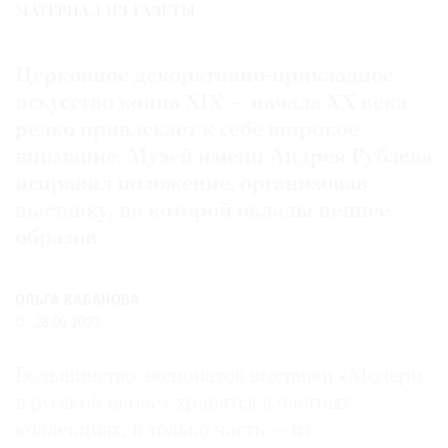
МАТЕРИАЛ ИЗ ГАЗЕТЫ
Где
найти
газету
Церковное декоративно-прикладное
искусство конца XIX — начала XX века
Контакты
редко привлекает к себе широкое
редакции
внимание. Музей имени Андрея Рублева
Авторы
исправил положение, организовав
Медиакит
выставку, на которой оклады ценнее
Mediakit
образов
ОЛЬГА КАБАНОВА
28.06.2023
Большинство экспонатов выставки «Модерн
в русской иконе» хранятся в частных
коллекциях, и только часть — из