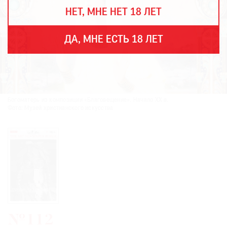
THE
НЕТ, МНЕ НЕТ 18 ЛЕТ
ART
NEWSPAPER
В
ДА, МНЕ ЕСТЬ 18 ЛЕТ
МИРЕ
ЕЖЕГОДНАЯ
ПРЕМИЯ
КИНОФЕСТИВАЛЬ
Богоматерь из композиции «Благовещение». Начало ХХ в.
Фото: Музей христианского искусства
Подписаться
на
новости
Подписаться
на
газету
№112