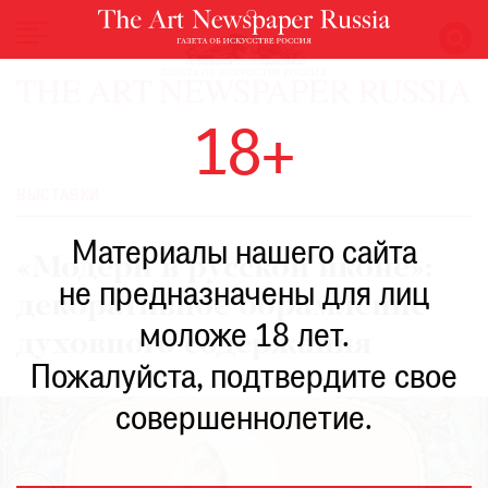
НОВОСТИ
18+
ВЫСТАВКИ
РЕСТАВРАЦИЯ
ВЫСТАВКИ
КНИГИ
Материалы нашего сайта
ПО
«Модерн в русской иконе»:
ПУТИ
не предназначены для лиц
декоративное обрамление
РЕЙТИНГ
моложе 18 лет.
МУЗЕЕВ
духовного содержания
РОСКОШЬ
Пожалуйста, подтвердите свое
ПРИГЛАШЕНИЯ
совершеннолетие.