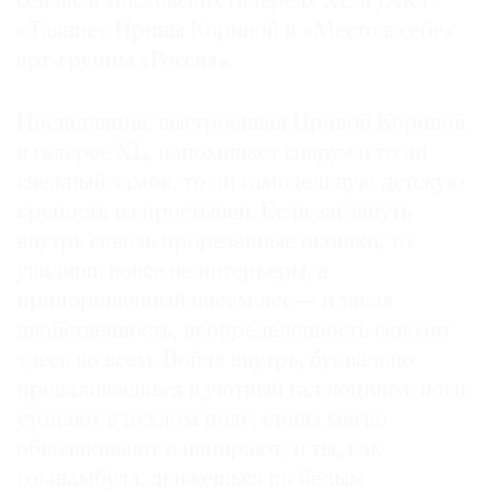
сейчас в московских галереях XL и JART:
«Таяние» Ирины Кориной и «Место в себе»
арт-группы «Россия».
©
Инсталляция, выстроенная Ириной Кориной
2021
в галерее XL, напоминает снаружи то ли
The
снежный замок, то ли самодельную детскую
Art
крепость из простыней. Если заглянуть
Newspaper
внутрь сквозь прорезанные окошки, то
Russia
увидишь вовсе не интерьеры, а
припорошенный инеем лес — и такая
двойственность, неопределенность сквозит
здесь во всем. Войдя внутрь, буквально
проваливаешься в уютный галлюциноз: ноги
утопают в пухлом полу, стены мягко
обволакивают и напирают, и ты, как
сомнамбула, движешься по белым