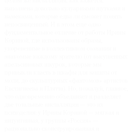
целом же инсталляция, как кажется,
наполнена довольно кулуарными шутками и
намеками, которые едва ли сможет понять
непосвященный. И в этом еще одно
фундаментальное отличие от работы Ирины
Кориной, где использованы образы,
укорененные в коллективном сознании и
знакомые каждому зрителю (от высушенных
апельсиновых шкурок, которые мы
привыкли класть в шкафы для защиты от
моли, до скульптурных «фантомов» артистов
Евстигнеева и Плятта). Но, пожалуй, главное,
что одновременно объединяет и разделяет
две тотальные инсталляции — это их
психоделия: у Ирины Кориной — мягкая и
интуитивная, у группы «Россия» —
рационально сконструированная и