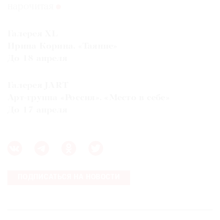
нарочитая
Галерея XL
Ирина Корина. «Таяние»
До 18 апреля
Галерея JART
Арт-группа «Россия». «Место в себе»
До 17 апреля
ПОДПИСАТЬСЯ НА НОВОСТИ