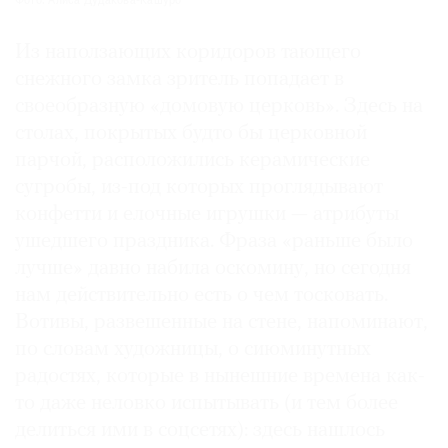
Фото: Алиса Дудакова-Кашуро
Из наползающих коридоров тающего
снежного замка зритель попадает в
своеобразную «домовую церковь». Здесь на
столах, покрытых будто бы церковной
парчой, расположились керамические
сугробы, из-под которых проглядывают
конфетти и елочные игрушки — атрибуты
ушедшего праздника. Фраза «раньше было
лучше» давно набила оскомину, но сегодня
нам действительно есть о чем тосковать.
Вотивы, развешенные на стене, напоминают,
по словам художницы, о сиюминутных
радостях, которые в нынешние времена как-
то даже неловко испытывать (и тем более
делиться ими в соцсетях): здесь нашлось