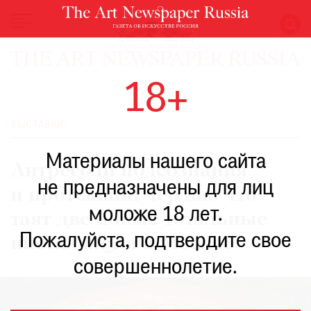
НОВОСТИ
18+
ВЫСТАВКИ
РЕСТАВРАЦИЯ
ВЫСТАВКИ
КНИГИ
Материалы нашего сайта
ПО
Антресоли подсознания
ПУТИ
не предназначены для лиц
и протекший чердак: что
РЕЙТИНГ
моложе 18 лет.
МУЗЕЕВ
таят две новые тотальные
РОСКОШЬ
Пожалуйста, подтвердите свое
инсталляции в Москве
ПРИГЛАШЕНИЯ
совершеннолетие.