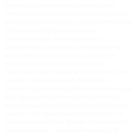
Впрочем, большинство аллюзий в этой
тотальной инсталляции остаются в пределах
некой внутренней кухни, что характерно для
герметичной среды московского
концептуализма. Более или менее
вовлеченный зритель увидит в предметах,
наполняющих пространство, намеки на
роман «Мифогенная любовь каст»
Пепперштейна и Ануфриева: на стене горит
ночник в виде сказочной Лисоньки —
важного персонажа в пантеоне героев книги,
а на гардеробном крючке висит бинокль —
неотделимый атрибут парторга Дунаева (и
вместе с тем символ «психоделического и
коллективного» типа зрения, присущего, по
мысли авторов, советскому человеку). В