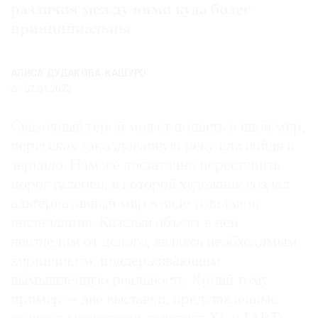
различия между ними куда более
Где
принципиальны
найти
газету
АЛИСА ДУДАКОВА-КАШУРО
Контакты
07.04.2023
редакции
Авторы
Сказочный герой может попасть в иной мир,
Медиакит
пересекая заколдованную реку или войдя в
Mediakit
зеркало. Нам же достаточно переступить
порог галереи, в которой художник создал
альтернативный мир в виде тотальной
инсталляции. Каждый объект в ней
неотделим от целого, являясь необходимым
кирпичиком, поддерживающим
вымышленную реальность. Яркий тому
пример — две выставки, представленные