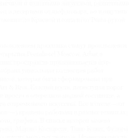
рячими и холодными закусками, различными
юд и десертами от шеф-повара, но и ощутить
ожения: до Красной площади от Penta рукой
овождением праздника станут произведения
 открытия Pentahotel Moscow, Arbat в
них пространств придерживается арт-
собрана уникальная коллекция работ
иков, которая была сформирована при
rt & Brut. Каждый гость, переступая порог
не просто в очередной модной гостинице, а
ее современного искусства. Все в отеле — от
ров — украшено работами в разных техниках:
ото, графика. В списке авторов можно
арева, Марию Костареву, Таню Клятт, Федора
о других молодых творцов. Приверженность