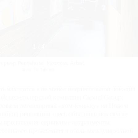
1
/
4
ерьер Pentahotel Moscow, Arbat.
ерьер Pentahotel Moscow, Arbat.
ерьер Pentahotel Moscow, Arbat.
ерьер Pentahotel Moscow, Arbat.
ерьер Pentahotel Moscow, Arbat.
ерьер Pentahotel Moscow, Arbat.
Фото: Pentahotels
Фото: Pentahotels
Фото: Pentahotels
Фото: Pentahotels
Фото: Pentahotels
Фото: Pentahotels
ь находится в не менее нетривиальной локации
ok девелоперской компании Capital Group,
ровала легендарный «дом-книжку» на Новом
табной реновации здесь объединились самые
 проживания: сервисные апартаменты,
стоянного проживания и отель международной