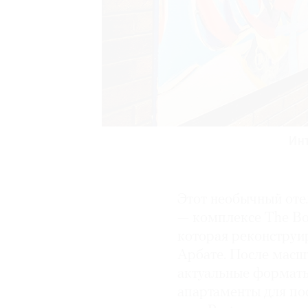
Инт
Инт
Инт
Инт
Инт
Инт
Этот необычный отел
— комплексе The Bo
которая реконструи
Арбате. После масш
актуальные форматы
апартаменты для по