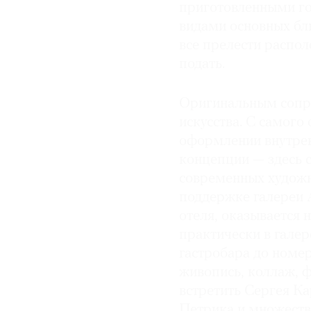
приготовленными го
видами основных бл
все прелести распол
подать.
Оригинальным сопр
искусства. С самого
оформлении внутрен
концепции — здесь 
современных художн
поддержке галереи A
отеля, оказывается 
практически в галер
гастробара до номе
живопись, коллаж, ф
встретить Сергея К
Петрика и множеств