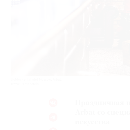
© 2021 The Art Newspaper Russia
Лобби Pentahotel Moscow, Arbat.
Фото: Pentahotels
Праздничная п
Arbat со спец
искусства