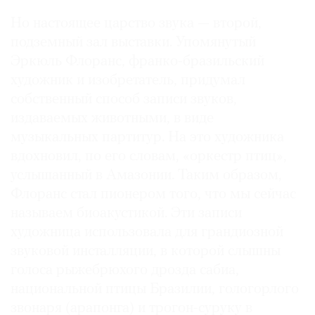
Но настоящее царство звука — второй,
подземный зал выставки. Упомянутый
Эркюль Флоранс, франко-бразильский
художник и изобретатель, придумал
собственный способ записи звуков,
издаваемых животными, в виде
музыкальных партитур. На это художника
вдохновил, по его словам, «оркестр птиц»,
услышанный в Амазонии. Таким образом,
Флоранс стал пионером того, что мы сейчас
называем биоакустикой. Эти записи
художница использовала для грандиозной
звуковой инсталляции, в которой слышны
голоса рыжебрюхого дрозда сабиа,
национальной птицы Бразилии, гологорлого
звонаря (арапонга) и трогон-суруку в