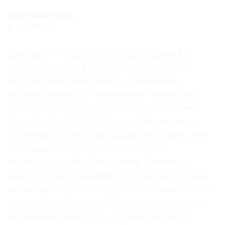
Где
ТАТЬЯНА МАРКИНА
найти
14.11.2022
газету
Выставка «Экспедиция Лангсдорфа. На
Контакты
ваших глазах» в Государственном музее-
редакции
заповеднике «Царицыно» посвящена
Авторы
художественному осмыслению наследия
Медиакит
Григория Лангсдорфа, который со своей
Mediakit
командой в 1824–1829 годах поднялся по
Амазонке в глубь Бразилии так далеко, как
не удавалось до него ни одному из
исследователей. Сама Алини Минейру,
бразильская художница и режиссер, родом
из Минас-Жерайса, гористого штата на юго-
востоке Бразилии, откуда стартуют многие
научные экспедиции, отправляющиеся