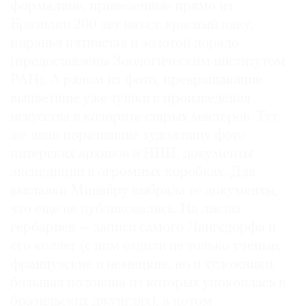
формалине, привезенные прямо из
Бразилии 200 лет назад: красный паку,
пиранья пятнистая и золотой дорадо
(предоставлены Зоологическим институтом
РАН). А рядом их фото, превращающие
выцветшие уже тушки в произведения
искусства в колорите старых мастеров. Тут
же явно поразившие художницу фото
питерских архивов и НИИ, документы
экспедиции в огромных коробках. Для
выставки Минейру выбрала те документы,
что еще не публиковались. На листах
гербариев — записи самого Лангсдорфа и
его коллег (с ним ездили не только ученые,
французские и немецкие, но и художники,
большая половина из которых упокоилась в
бразильских джунглях), а потом