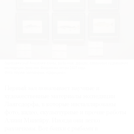
Зарисовки рыб Амазонки (сомы, рыба-нож, дорадо), сделанные художником
экспедиции Эркюлем Флорансом летом 1827 года.
Фото: Музей-заповедник «Царицыно»
Первый зал показывает научные и
художественные материалы экспедиции
Лангсдорфа, в которые инсталлированы
фото, видео, скульптурные и прочие работы
Алини Минейру. Иногда они легко
различимы. Вот банки с рыбами в