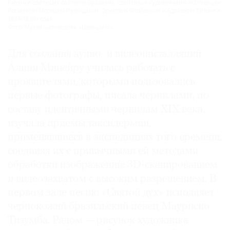
Рисунки цветущих растений Бразилии, сделанные художниками экспедиции
Йоганнном Морицом Ругендасом, Эркюлем Флорансом и Адрианом Тонеем в
1824-1828 годах.
Фото: Музей-заповедник «Царицыно»
Для создания аудио- и видеоинсталляций
Алини Минейру училась работать с
проявителями, которыми пользовались
первые фотографы, писала чернилами, по
составу идентичными чернилам XIX века,
изучала приемы таксидермии,
применявшиеся в экспедициях того времени,
соединяя их с привычными ей методами
обработки изображений: 3D-сканированием
и видеозахватом с высоким разрешением. В
первом зале песню «Святой дух» исполняет
чернокожий бразильский певец Маурисио
Тизумба. Рядом — рисунок художника