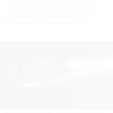
изучать отдаленные районы. И хотя дух
странствий очевидно увлекает художницу, о
причине выбора темы больше говорит
вторая часть названия выставки.
©
2021
The
Art
Newspaper
Russia
Гербарий, привезенной экспедицией Лагенсдорфа, и созданные под его