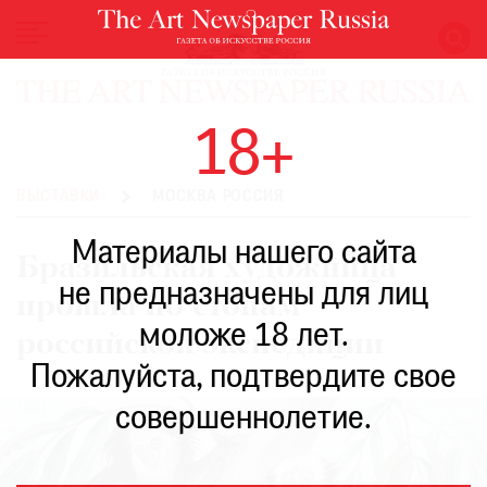
НОВОСТИ
18+
ВЫСТАВКИ
РЕСТАВРАЦИЯ
ВЫСТАВКИ
МОСКВА РОССИЯ
КНИГИ
Материалы нашего сайта
ПО
Бразильская художница
ПУТИ
не предназначены для лиц
прошла по стопам
РЕЙТИНГ
моложе 18 лет.
МУЗЕЕВ
российской экспедиции
РОСКОШЬ
Пожалуйста, подтвердите свое
ПРИГЛАШЕНИЯ
совершеннолетие.