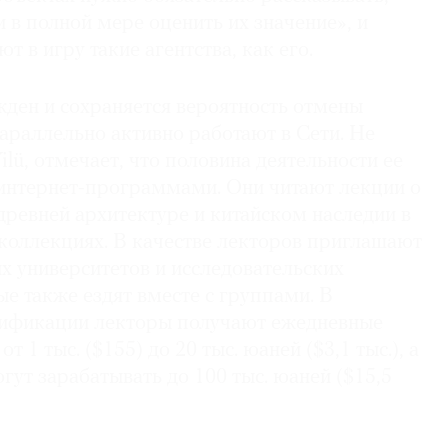
 в полной мере оценить их значение», и
т в игру такие агентства, как его.
жден и сохраняется вероятность отмены
параллельно активно работают в Сети. Не
ilü, отмечает, что половина деятельности ее
 интернет-программами. Они читают лекции о
 древней архитектуре и китайском наследии в
коллекциях. В качестве лекторов приглашают
х университетов и исследовательских
ые также ездят вместе с группами. В
лификации лекторы получают ежедневные
т 1 тыс. ($155) до 20 тыс. юаней ($3,1 тыс.), а
гут зарабатывать до 100 тыс. юаней ($15,5