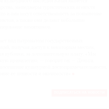
в культурного наследия Китая является
рства, менеджеры туристических агентств
что и они несут ответственность за повышение
истов, а также они делают небольшие
одержание памятников.
ет под патронатом государственных
ций, получая доступ к некоторым местам,
я публики, за дополнительную плату. «Мы
акую привилегию, — говорит он. — Деньги,
 посещение культурной достопримечательности,
ание ее ценности и значимости»
ПОДПИСАТЬСЯ НА НОВОСТИ