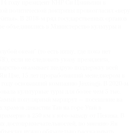
014 году президент КНР Си Цзиньпин в
ной политической доктрины провозгласил «веру
Китая». В 2018-м ряд государственных органов
ре объединились в Министерство культуры и
лубой океан“ (то есть нишу, где пока нет
), если не следовать указу президента,
ударство оказывает щедрую поддержку всей
 Ян Цзе, 15 лет проработавший менеджером в
7 году основавший компанию Jinxingji. В 2020-м
овала культурные туры для более чем 5 тыс.
 Самый популярный маршрут — посещение на
 храмов династии Тан на горе Утай в
римерно в 250 км к юго-западу от Пекина. В
ых достопримечательностей, по мнению Ян
объектах нужно обязательно рассказывать,