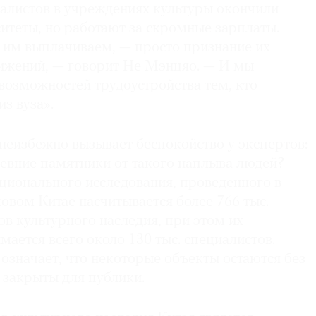
алистов в учреждениях культуры окончили
итеты, но работают за скромные зарплаты.
 им выплачиваем, — просто признание их
ижений, — говорит Не Мэнцяо. — И мы
возможностей трудоустройства тем, кто
з вуза».
 неизбежно вызывает беспокойство у экспертов:
ревние памятники от такого наплыва людей?
ционального исследования, проведенного в
ковом Китае насчитывается более 766 тыс.
в культурного наследия, при этом их
ается всего около 130 тыс. специалистов.
означает, что некоторые объекты остаются без
 закрыты для публики.