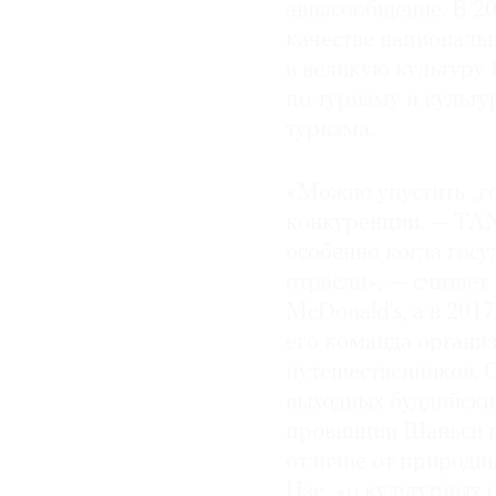
авиасообщение. В 2
качестве националь
в великую культуру 
по туризму и культу
туризма.
«Можно упустить „го
конкуренции. — TANR
особенно когда гос
отрасли», — считает
McDonald’s, а в 201
его команда организ
путешественников.
выходных буддийских
провинции Шаньси п
отличие от природн
Цзе, «о культурных 