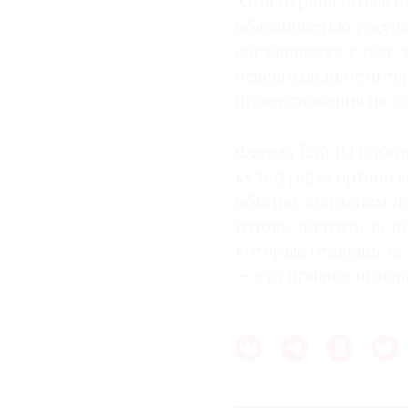
Хотя охрана объекто
обязанностью госуда
соглашаются с тем, 
осведомленности тур
пожертвования на с
Фирма Бай Ю работа
культурных организа
обычно закрытым дл
готовы платить за т
которые отдаешь за
— это прямое призн