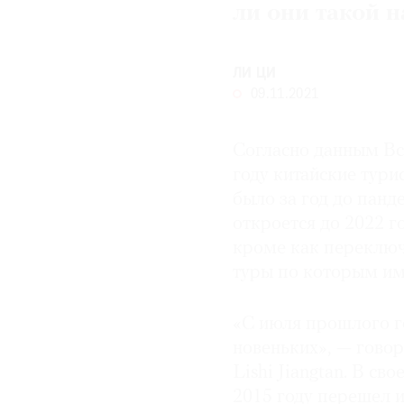
ли они такой 
© 2021 The Art Newspaper Russia
ЛИ ЦИ
09.11.2021
Согласно данным Вс
году китайские тури
было за год до панд
откроется до 2022 го
кроме как переключ
туры по которым им
«С июля прошлого го
новеньких», — гово
Lishi Jiangtan. В св
2015 году перешел и