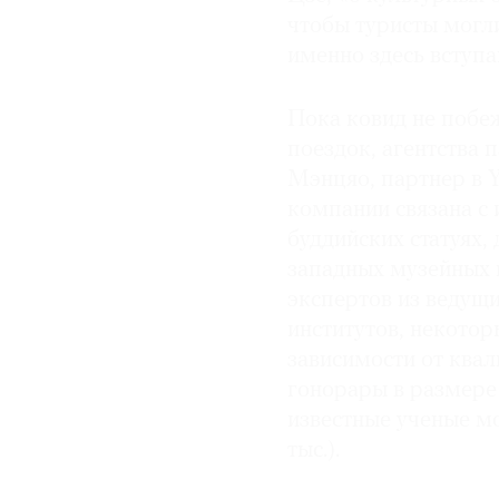
чтобы туристы могли
именно здесь вступаю
Пока ковид не побе
поездок, агентства 
Мэнцяо, партнер в Y
компании связана с
буддийских статуях,
западных музейных 
экспертов из ведущи
институтов, некотор
зависимости от ква
гонорары в размере о
известные ученые мо
тыс.).