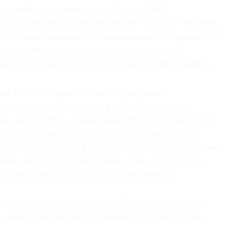
 и сейчас занимается организацией
док для небольших групп, от 10 до 20 человек.
н путешественников, привыкших к загранице, и
аналогичного тематического продукта,
ежным турам, за которую они готовы платить».
ов Бай Ю старше 35 лет, прекрасно
 обеспеченны и ездят в одиночку, а не с
вам, около 90% — женщины. Эти состоятельные
 качественный продукт, за который готовы
 туристы тратили в среднем от 1 тыс. до 1,2 тыс.
ень, что в три раза больше, чем в 2015 году.
я вдвое увеличила число сотрудников.
 культурным сокровищам Китая начал расти
з-за пандемии было прервано международное