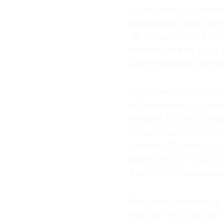
культурного туризма
индивидуальных поез
«В Китае более 9 мл
многие из них ждут 
альтернативы заруб
Большинство клиент
образованны, хорошо
семьей. По его сло
новые клиенты хотят
платить. В этом году
юаней ($155–185) в д
Так что его компани
Впрочем, интерес к
еще до того, как и