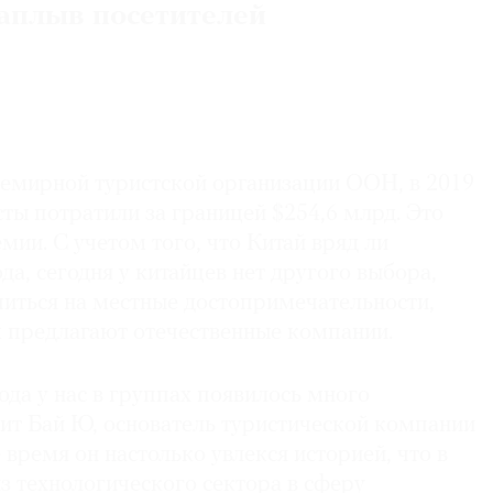
наплыв посетителей
емирной туристской организации ООН, в 2019
сты потратили за границей $254,6 млрд. Это
емии. С учетом того, что Китай вряд ли
да, сегодня у китайцев нет другого выбора,
иться на местные достопримечательности,
 предлагают отечественные компании.
да у нас в группах появилось много
рит Бай Ю, основатель туристической компании
ое время он настолько увлекся историей, что в
з технологического сектора в сферу